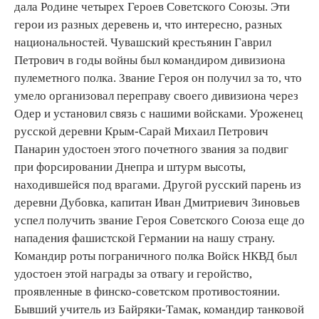
дала Родине четырех Героев Советского Союзы. Эти
герои из разных деревень и, что интересно, разных
национальностей. Чувашский крестьянин Гаврил
Петрович в годы войны был командиром дивизиона
пулеметного полка. Звание Героя он получил за то, что
умело организовал переправу своего дивизиона через
Одер и установил связь с нашими войсками. Уроженец
русской деревни Крым-Сарай Михаил Петрович
Панарин удостоен этого почетного звания за подвиг
при форсировании Днепра и штурм высоты,
находившейся под врагами. Другой русский парень из
деревни Дубовка, капитан Иван Дмитриевич Зиновьев
успел получить звание Героя Советского Союза еще до
нападения фашистской Германии на нашу страну.
Командир роты пограничного полка Войск НКВД был
удостоен этой награды за отвагу и геройство,
проявленные в финско-советском противостоянии.
Бывший учитель из Байряки-Тамак, командир танковой