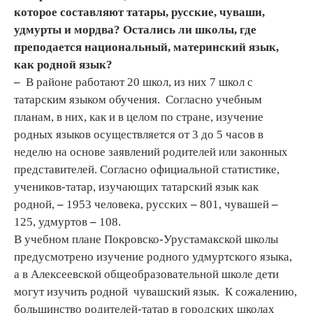
которое составляют татары, русские, чуваши,
удмурты и мордва? Остались ли школы, где
преподается национальный, материнский язык,
как родной язык?
–
В районе работают 20 школ, из них 7 школ с
татарским языком обучения. Согласно учебным
планам, в них, как и в целом по стране, изучение
родных языков осуществляется от 3 до 5 часов в
неделю на основе заявлений родителей или законных
представителей. Согласно официальной статистике,
учеников-татар, изучающих татарский язык как
родной,
–
1953 человека, русских
–
801, чувашей
–
125, удмуртов
–
108.
В учебном плане Покровско-Урустамакской школы
предусмотрено изучение родного удмуртского языка,
а в Алексеевской общеобразовательной школе дети
могут изучить родной чувашский язык. К сожалению,
большинство родителей-татар в городских школах