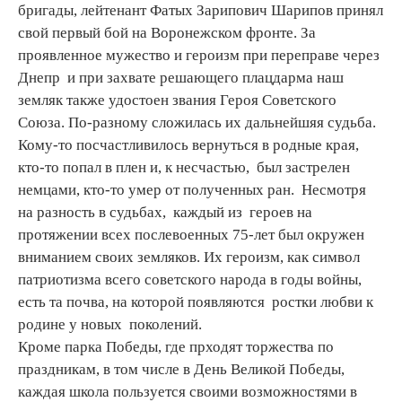
бригады, лейтенант Фатых Зарипович Шарипов принял
свой первый бой на Воронежском фронте. За
проявленное мужество и героизм при переправе через
Днепр и при захвате решающего плацдарма наш
земляк также удостоен звания Героя Советского
Союза. По-разному сложилась их дальнейшяя судьба.
Кому-то посчастливилось вернуться в родные края,
кто-то попал в плен и, к несчастью, был застрелен
немцами, кто-то умер от полученных ран. Несмотря
на разность в судьбах, каждый из героев на
протяжении всех послевоенных 75-лет был окружен
вниманием своих земляков. Их героизм, как символ
патриотизма всего советского народа в годы войны,
есть та почва, на которой появляются ростки любви к
родине у новых поколений.
Кроме парка Победы, где прходят торжества по
праздникам, в том числе в День Великой Победы,
каждая школа пользуется своими возможностями в