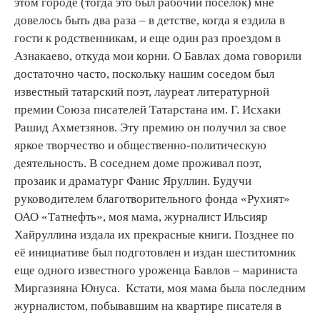
этом городе (тогда это был рабочий посёлок) мне
довелось быть два раза – в детстве, когда я ездила в
гости к родственникам, и еще один раз проездом в
Азнакаево, откуда мои корни. О Бавлах дома говорили
достаточно часто, поскольку нашим соседом был
известный татарский поэт, лауреат литературной
премии Союза писателей Татарстана им. Г. Исхаки
Рашид Ахметзянов. Эту премию он получил за свое
яркое творчество и общественно-политическую
деятельность. В соседнем доме проживал поэт,
прозаик и драматург Фанис Яруллин. Будучи
руководителем благотворительного фонда «Рухият»
ОАО «Татнефть», моя мама, журналист Ильсияр
Хайруллина издала их прекрасные книги. Позднее по
её инициативе был подготовлен и издан шеститомник
еще одного известного уроженца Бавлов – мариниста
Миргазияна Юнуса. Кстати, моя мама была последним
журналистом, побывавшим на квартире писателя в