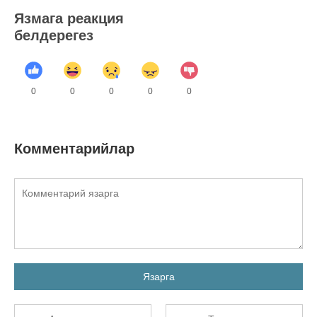
Язмага реакция
белдерегез
0
0
0
0
0
Комментарийлар
Язарга