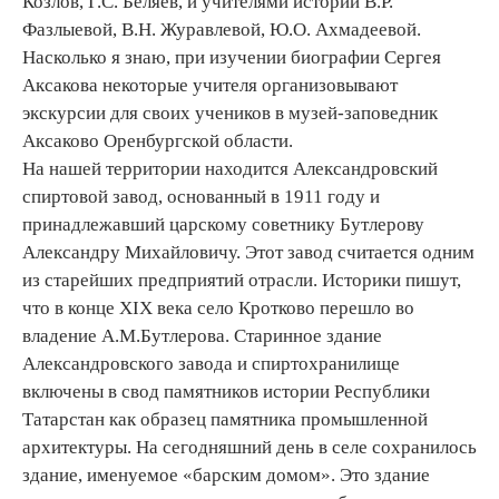
Козлов, Г.С. Беляев, и учителями истории В.Р.
Фазлыевой, В.Н. Журавлевой, Ю.О. Ахмадеевой.
Насколько я знаю, при изучении биографии Сергея
Аксакова некоторые учителя организовывают
экскурсии для своих учеников в музей-заповедник
Аксаково Оренбургской области.
На нашей территории находится Александровский
спиртовой завод, основанный в 1911 году и
принадлежавший царскому советнику Бутлерову
Александру Михайловичу. Этот завод считается одним
из старейших предприятий отрасли. Историки пишут,
что в конце XIX века село Кротково перешло во
владение А.М.Бутлерова. Старинное здание
Александровского завода и спиртохранилище
включены в свод памятников истории Республики
Татарстан как образец памятника промышленной
архитектуры. На сегодняшний день в селе сохранилось
здание, именуемое «барским домом». Это здание