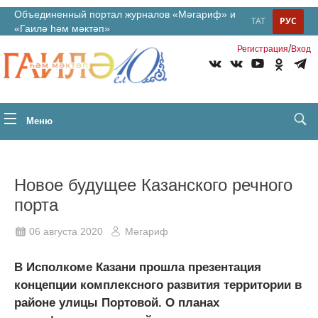
Объединенный портал журналов «Мәгариф» и
ТАТ
РУС
«Гаилә һәм мәктәп»
/
Регистрация
Вход
Меню
Новое будущее Казанского речного
порта
06 августа 2020
Мәгариф
В Исполкоме Казани прошла презентация
концепции комплексного развития территории в
районе улицы Портовой. О планах