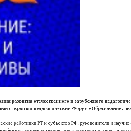
ния развития отечественного и зарубежного педагогиче
дный открытый педагогический Форум «Образование: ре
еские работники РТ и субъектов РФ, руководители и научно
арубежных вузов-партнеров, представители органов госуда