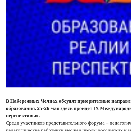
В Набережных Челнах обсудят приоритетные направле
образования. 25-26 мая здесь пройдет IX Междунаро
перспективы».
Среди участников представительного форума – педагогич
педагогические работники высшей школы российских и з