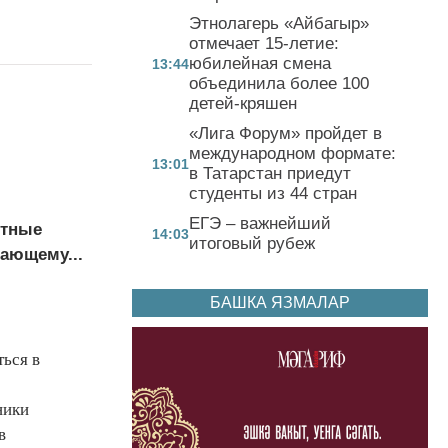
Этнолагерь «Айбагыр»
отмечает 15-летие:
юбилейная смена
13:44
объединила более 100
детей-кряшен
«Лига Форум» пройдет в
международном формате:
13:01
в Татарстан приедут
студенты из 44 стран
ЕГЭ – важнейший
стные
14:03
итоговый рубеж
тающему...
БАШКА ЯЗМАЛАР
ься в
ники
в