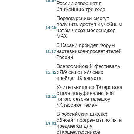
15:57
России завершат в
ближайшие три года
Первокурсники смогут
получить доступ к учебным
14:15
чатам через мессенджер
MAX
В Казани пройдет Форум
наставников-просветителей
11:17
России
Всероссийский фестиваль
«Яблоко от яблони»
15:43
пройдет 19 августа
Учительница из Татарстана
стала полуфиналисткой
13:53
пятого сезона телешоу
«Классная тема»
В российских школах
обновят программы по пяти
14:01
предметам для
старшеклассников