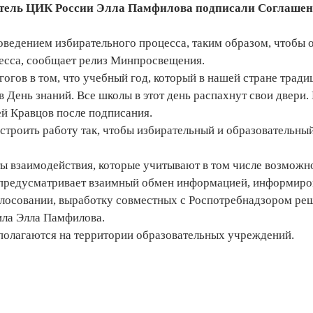
атель ЦИК России Элла Памфилова подписали Соглашен
оведением избирательного процесса, таким образом, чтобы о
цесса, сообщает релиз Минпросвещения.
гогов в том, что учебный год, который в нашей стране трад
 в День знаний. Все школы в этот день распахнут свои двери
гей Кравцов после подписания.
строить работу так, чтобы избирательный и образовательны
 взаимодействия, которые учитывают в том числе возможн
е предусматривает взаимный обмен информацией, информир
олосовании, выработку совместных с Роспотребнадзором ре
ила Элла Памфилова.
сполагаются на территории образовательных учреждений.