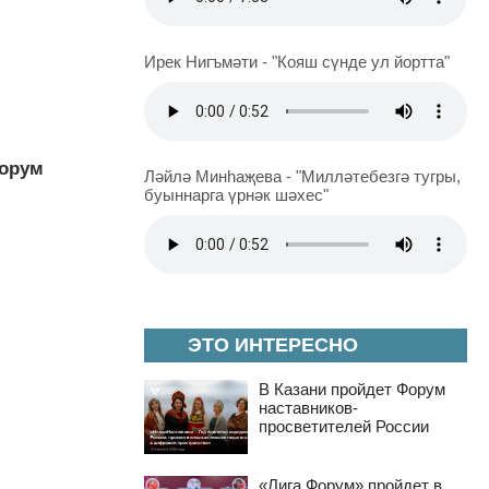
Ирек Нигъмәти - "Кояш сүнде ул йортта"
Форум
Ләйлә Минһаҗева - "Милләтебезгә тугры,
буыннарга үрнәк шәхес"
ЭТО ИНТЕРЕСНО
В Казани пройдет Форум
наставников-
просветителей России
«Лига Форум» пройдет в