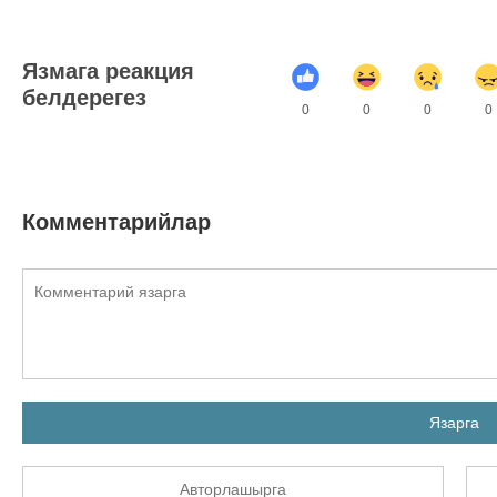
Язмага реакция
белдерегез
0
0
0
0
Комментарийлар
Язарга
Авторлашырга