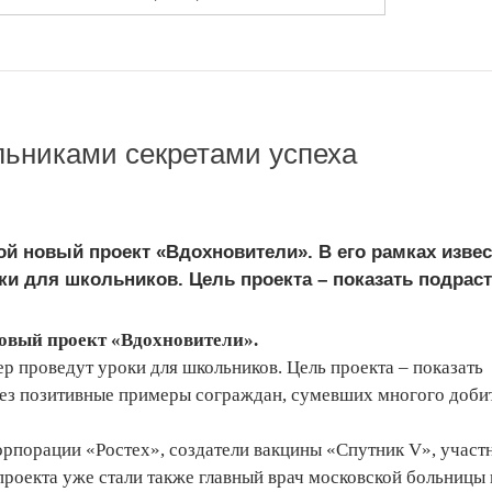
льниками секретами успеха
й новый проект «Вдохновители». В его рамках изве
и для школьников. Цель проекта – показать подрас
овый проект «Вдохновители».
р проведут уроки для школьников. Цель проекта – показать
з позитивные примеры сограждан, сумевших многого добит
орпорации «Ростех», создатели вакцины «Спутник V», участ
роекта уже стали также главный врач московской больницы 