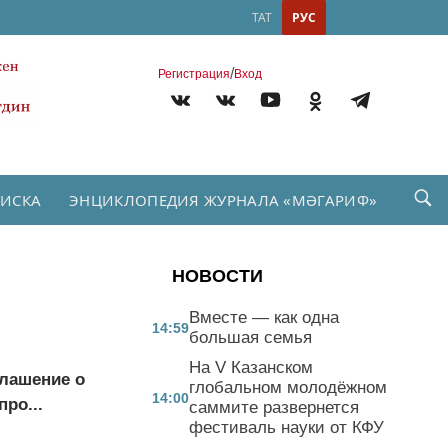
ТАТ
РУС
/
Регистрация
Вход
ПИСКА
ЭНЦИКЛОПЕДИЯ ЖУРНАЛА «МӘГАРИФ»
НОВОСТИ
Вместе — как одна
14:59
большая семья
На V Казанском
лашение о
глобальном молодёжном
14:00
ро...
саммите развернется
фестиваль науки от КФУ