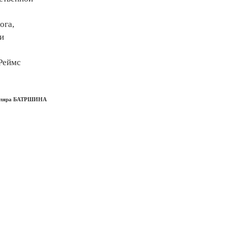
ога,
и
 Реймс
ляра БАТРШИНА