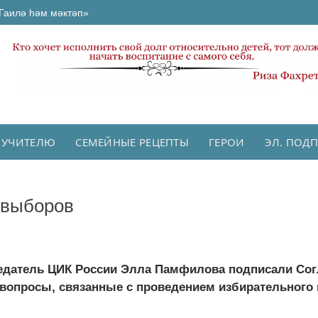
Гаилә һәм мәктәп»
 УЧИТЕЛЮ
СЕМЕЙНЫЕ РЕЦЕПТЫ
ГЕРОИ
ЭЛ. ПОД
 выборов
седатель ЦИК России Элла Памфилова подписали Сог
вопросы, связанные с проведением избирательного п