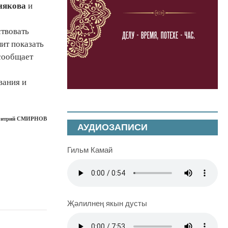
някова
и
ствовать
ит показать
 сообщает
вания и
итрий СМИРНОВ
АУДИОЗАПИСИ
Гильм Камай
Җәлилнең якын дусты