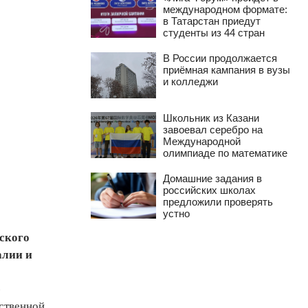
международном формате:
в Татарстан приедут
студенты из 44 стран
В России продолжается
приёмная кампания в вузы
и колледжи
Школьник из Казани
завоевал серебро на
Международной
олимпиаде по математике
Домашние задания в
российских школах
предложили проверять
устно
ского
алии и
-
рственной