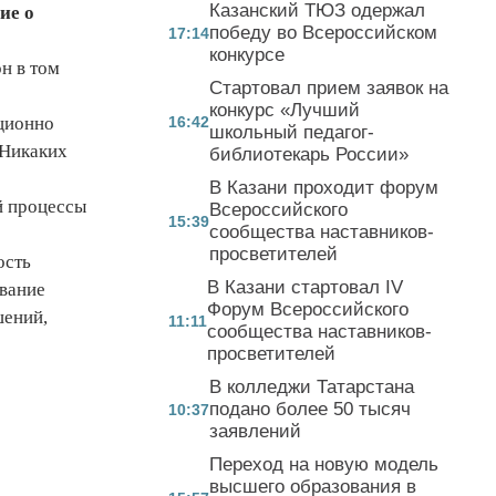
Казанский ТЮЗ одержал
ие о
победу во Всероссийском
17:14
конкурсе
н в том
Стартовал прием заявок на
конкурс «Лучший
иционно
16:42
школьный педагог-
. Никаких
библиотекарь России»
В Казани проходит форум
й процессы
Всероссийского
15:39
сообщества наставников-
просветителей
ость
В Казани стартовал IV
ование
Форум Всероссийского
шений,
11:11
сообщества наставников-
просветителей
В колледжи Татарстана
подано более 50 тысяч
10:37
заявлений
Переход на новую модель
высшего образования в