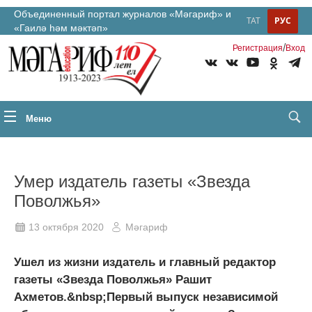
Объединенный портал журналов «Мәгариф» и
ТАТ
РУС
«Гаилә һәм мәктәп»
/
Регистрация
Вход
Меню
Умер издатель газеты «Звезда
Поволжья»
13 октября 2020
Мәгариф
Ушел из жизни издатель и главный редактор
газеты «Звезда Поволжья» Рашит
Ахметов.&nbsp;Первый выпуск независимой