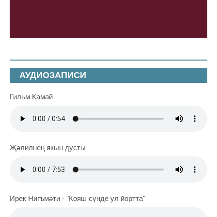
АУДИОЗАПИСИ
Гильм Камай
Җәлилнең якын дусты
Ирек Нигъмәти - "Кояш сүнде ул йортта"