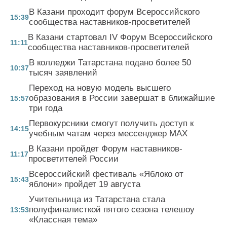
В Казани проходит форум Всероссийского
15:39
сообщества наставников-просветителей
В Казани стартовал IV Форум Всероссийского
11:11
сообщества наставников-просветителей
В колледжи Татарстана подано более 50
10:37
тысяч заявлений
Переход на новую модель высшего
образования в России завершат в ближайшие
15:57
три года
Первокурсники смогут получить доступ к
14:15
учебным чатам через мессенджер MAX
В Казани пройдет Форум наставников-
11:17
просветителей России
Всероссийский фестиваль «Яблоко от
15:43
яблони» пройдет 19 августа
Учительница из Татарстана стала
полуфиналисткой пятого сезона телешоу
13:53
«Классная тема»