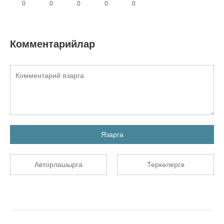
0
0
0
0
0
Комментарийлар
Язарга
Авторлашырга
Теркәлергә