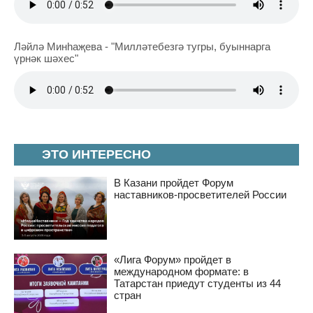
Ләйлә Минһаҗева - "Милләтебезгә тугры, буыннарга
үрнәк шәхес"
ЭТО ИНТЕРЕСНО
В Казани пройдет Форум
наставников-просветителей России
«Лига Форум» пройдет в
международном формате: в
Татарстан приедут студенты из 44
стран