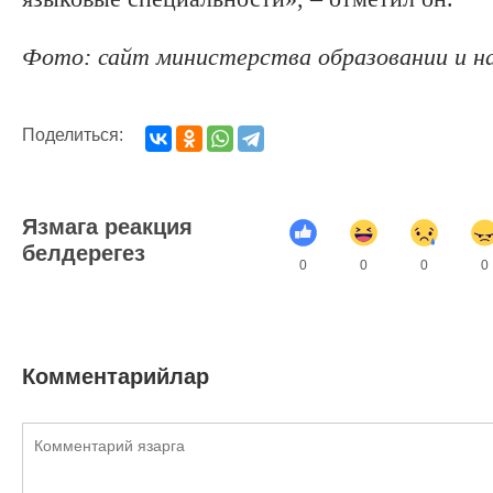
Фото: сайт министерства образовании и н
Поделиться:
Язмага реакция
белдерегез
0
0
0
0
Комментарийлар