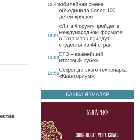
юбилейная смена
13:44
объединила более 100
детей-кряшен
«Лига Форум» пройдет в
международном формате:
13:01
в Татарстан приедут
студенты из 44 стран
ЕГЭ – важнейший
14:03
итоговый рубеж
Секрет детского технопарка
13:56
«Кванториум»:
БАШКА ЯЗМАЛАР
ества