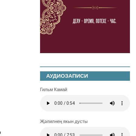
АУДИОЗАПИСИ
Гильм Камай
Җәлилнең якын дусты
о