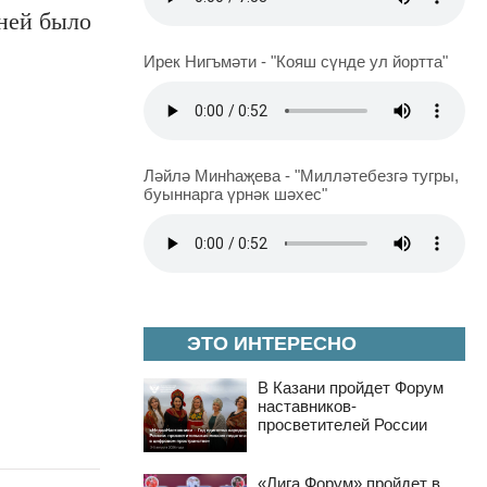
ней было
Ирек Нигъмәти - "Кояш сүнде ул йортта"
Ләйлә Минһаҗева - "Милләтебезгә тугры,
буыннарга үрнәк шәхес"
ЭТО ИНТЕРЕСНО
В Казани пройдет Форум
наставников-
просветителей России
«Лига Форум» пройдет в