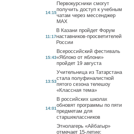
Первокурсники смогут
получить доступ к учебным
14:15
чатам через мессенджер
MAX
В Казани пройдет Форум
наставников-просветителей
11:17
России
Всероссийский фестиваль
«Яблоко от яблони»
15:43
пройдет 19 августа
Учительница из Татарстана
стала полуфиналисткой
13:53
пятого сезона телешоу
«Классная тема»
В российских школах
обновят программы по пяти
14:01
предметам для
старшеклассников
Этнолагерь «Айбагыр»
отмечает 15-летие: