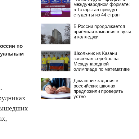
международном формате:
в Татарстан приедут
студенты из 44 стран
В России продолжается
приёмная кампания в вузы
и колледжи
оссии по
Школьник из Казани
ктуальным
завоевал серебро на
Международной
олимпиаде по математике
Домашние задания в
российских школах
И.
предложили проверять
устно
рудниках
 вышедших
ах,