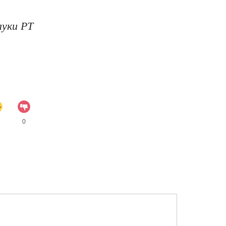
ауки РТ
0