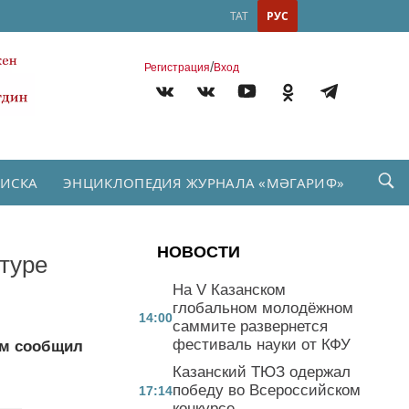
ТАТ
РУС
/
Регистрация
Вход
ПИСКА
ЭНЦИКЛОПЕДИЯ ЖУРНАЛА «МӘГАРИФ»
НОВОСТИ
туре
На V Казанском
глобальном молодёжном
14:00
саммите развернется
фестиваль науки от КФУ
ом сообщил
Казанский ТЮЗ одержал
победу во Всероссийском
17:14
конкурсе