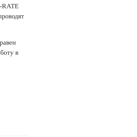
M-RATE
проводят
равен
аботу в