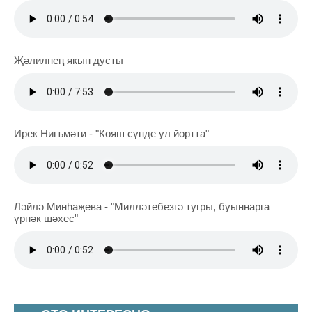
Җәлилнең якын дусты
Ирек Нигъмәти - "Кояш сүнде ул йортта"
Ләйлә Минһаҗева - "Милләтебезгә тугры, буыннарга
үрнәк шәхес"