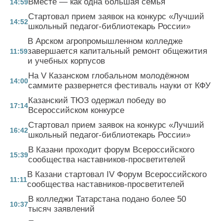
Вместе — как одна большая семья
14:59
Стартовал прием заявок на конкурс «Лучший
14:52
школьный педагог-библиотекарь России»
В Арском агропромышленном колледже
завершается капитальный ремонт общежития
11:59
и учебных корпусов
На V Казанском глобальном молодёжном
14:00
саммите развернется фестиваль науки от КФУ
Казанский ТЮЗ одержал победу во
17:14
Всероссийском конкурсе
Стартовал прием заявок на конкурс «Лучший
16:42
школьный педагог-библиотекарь России»
В Казани проходит форум Всероссийского
15:39
сообщества наставников-просветителей
В Казани стартовал IV Форум Всероссийского
11:11
сообщества наставников-просветителей
В колледжи Татарстана подано более 50
10:37
тысяч заявлений