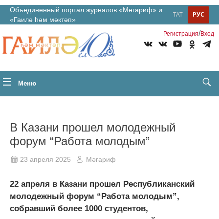
Объединенный портал журналов «Мәгариф» и
ТАТ
РУС
«Гаилә һәм мәктәп»
/
Регистрация
Вход
Меню
В Казани прошел молодежный
форум “Работа молодым”
23 апреля 2025
Мәгариф
22 апреля в Казани прошел Республиканский
молодежный форум “Работа молодым”,
собравший более 1000 студентов,