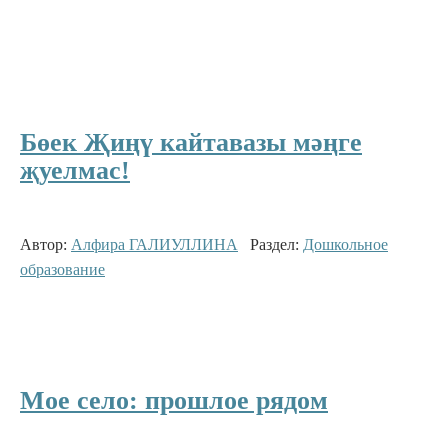
Бөек Җиңү кайтавазы мәңге
җуелмас!
Автор:
Алфира ГАЛИУЛЛИНА
Раздел:
Дошкольное
образование
Мое село: прошлое рядом