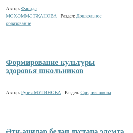
Автор:
Фәридә
МӨХӘММӘТҖАНОВА
Раздел:
Дошкольное
образование
Формирование культуры
здоровья школьников
Автор:
Рузия МУГИНОВА
Раздел:
Средняя школа
Әти-әниләр белән дустанә элемтә