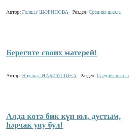
Автор:
Гөлшат ШӘРИПОВА
Раздел:
Средняя школа
Берегите своих матерей!
Автор:
Надежда НАБИУЛЛИНА
Раздел:
Средняя школа
Алда көтә бик күп юл, дустым,
һәрчак уяу бул!