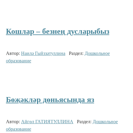
Кошлар – безнең дусларыбыз
Автор:
Наилә Гыйззәтуллина
Раздел:
Дошкольное
образование
Бөҗәкләр дөньясында яз
Автор:
Айгөл ГАТИЯТУЛЛИНА
Раздел:
Дошкольное
образование