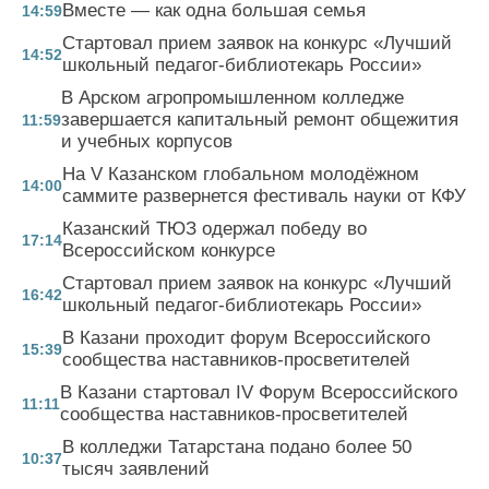
Вместе — как одна большая семья
14:59
Стартовал прием заявок на конкурс «Лучший
14:52
школьный педагог-библиотекарь России»
В Арском агропромышленном колледже
завершается капитальный ремонт общежития
11:59
и учебных корпусов
На V Казанском глобальном молодёжном
14:00
саммите развернется фестиваль науки от КФУ
Казанский ТЮЗ одержал победу во
17:14
Всероссийском конкурсе
Стартовал прием заявок на конкурс «Лучший
16:42
школьный педагог-библиотекарь России»
В Казани проходит форум Всероссийского
15:39
сообщества наставников-просветителей
В Казани стартовал IV Форум Всероссийского
11:11
сообщества наставников-просветителей
В колледжи Татарстана подано более 50
10:37
тысяч заявлений