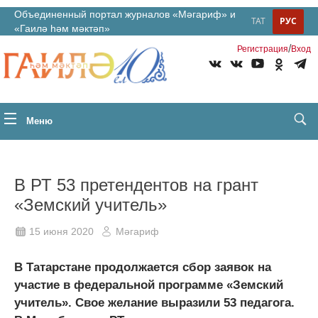
Объединенный портал журналов «Мәгариф» и
ТАТ
РУС
«Гаилә һәм мәктәп»
/
Регистрация
Вход
Меню
В РТ 53 претендентов на грант
«Земский учитель»
15 июня 2020
Мәгариф
В Татарстане продолжается сбор заявок на
участие в федеральной программе «Земский
учитель». Свое желание выразили 53 педагога.