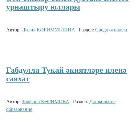
урнаштыру юллары
Автор:
Лилия КӘРИМУЛЛИНА
Раздел:
Средняя школа
Габдулла Тукай әкиятләре иленә
сәяхәт
Автор:
Зөлфирә КӘРИМОВА
Раздел:
Дошкольное
образование