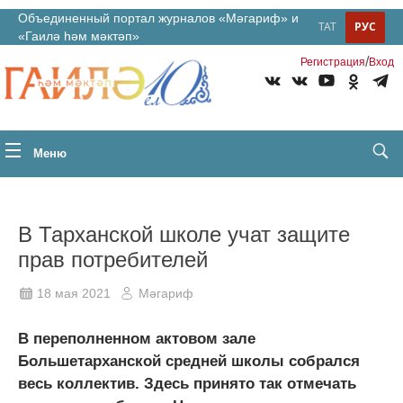
Объединенный портал журналов «Мәгариф» и
ТАТ
РУС
«Гаилә һәм мәктәп»
/
Регистрация
Вход
Меню
В Тарханской школе учат защите
прав потребителей
18 мая 2021
Мәгариф
В переполненном актовом зале
Большетарханской средней школы собрался
весь коллектив. Здесь принято так отмечать