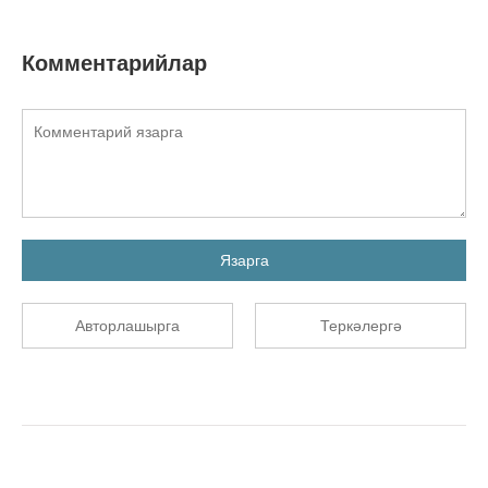
Комментарийлар
Язарга
Авторлашырга
Теркәлергә