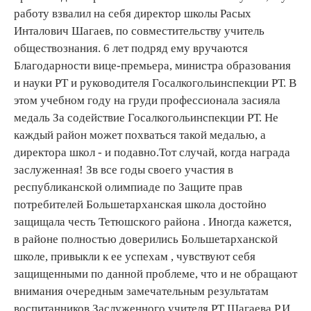
работу взвалил на себя директор школы Расых
Инталович Шагаев, по совместительству учитель
обществознания. 6 лет подряд ему вручаются
Благодарности вице-премьера, министра образования
и науки РТ и руководителя Госалкогольинспекции РТ. В
этом учебном году на груди профессионала засияла
медаль За содействие Госалкогольинспекции РТ. Не
каждый район может похваться такой медалью, а
директора школ - и подавно.Тот случай, когда награда
заслуженная! Зв все годы своего участия в
республиканской олимпиаде по Защите прав
потребителей Большетарханская школа достойно
защищала честь Тетюшского района . Иногда кажется,
в районе полностью доверились Большетарханской
школе, привыкли к ее успехам , чувствуют себя
защищенными по данной проблеме, что и не обращают
внимания очередным замечательным результатам
воспитанников Заслуженного учителя РТ Шагаева Р.И.