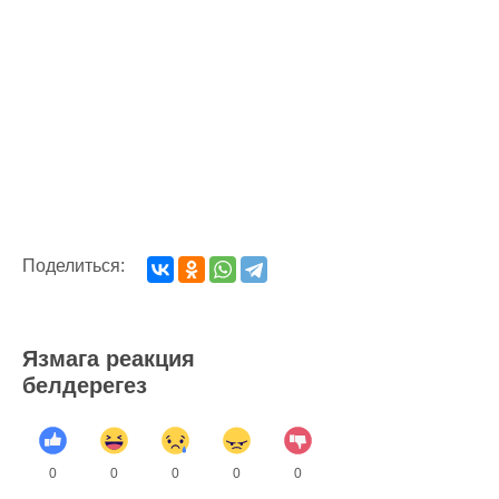
Поделиться:
Язмага реакция
белдерегез
0
0
0
0
0