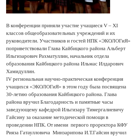
В конференции приняли участие учащиеся V – XI
классов общеобразовательных учреждений и их
руководители. Участников и гостей НПК «ЭКОЛОГиЯ»
поприветствовали Глава Кайбицкого района Альберт
Ильгизарович Рахматуллин, начальник отдела
образования Кайбицкого района Ильмас Илдарович
Хамидуллин.
IV региональная научно-практическая конференция
учащихся «ЭКОЛОГиЯ» в этом году была посвящена
30-летию образования Кайбицкого района. Глава
района вручил Благодарность и памятные часы
заведующему кафедрой Ильгизару Тимергалиевичу
Гайсину за оказание методической помощи в
проведении НПК. От имени первого проректора КФУ
Рияза Гатаулловича Минзарипова И.Т.Гайсин вручил