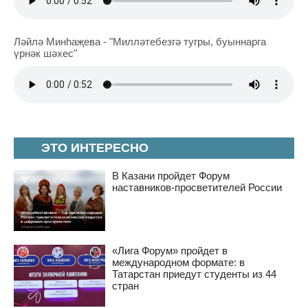
Ләйлә Минһаҗева - "Милләтебезгә тугры, буыннарга
үрнәк шәхес"
ЭТО ИНТЕРЕСНО
В Казани пройдет Форум
наставников-просветителей России
«Лига Форум» пройдет в
международном формате: в
Татарстан приедут студенты из 44
стран