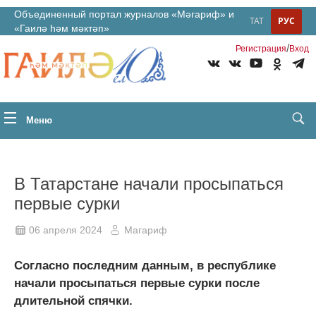
Объединенный портал журналов «Мәгариф» и
ТАТ
РУС
«Гаилә һәм мәктәп»
/
Регистрация
Вход
Меню
В Татарстане начали просыпаться
первые сурки
06 апреля 2024
Магариф
Согласно последним данным, в республике
начали просыпаться первые сурки после
длительной спячки.