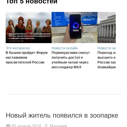
Топ 5 новостей
Это интересно
Новости онлайн
Новости онлайн
В Казани пройдет Форум
Первокурсники смогут
Переход на нову
наставников-
получить доступ к
высшего образов
просветителей России
учебным чатам через
России завершат
мессенджер MAX
ближайшие три г
Новый житель появился в зоопарке
05 апреля 2024
Магариф