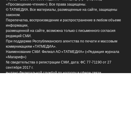
«Просвещение-чтение»). Все права защищены.
© ТАТМЕДИА. Все материалы, размещенные на сайте, защищены
законом.
Перепечатка, воспроизведение и распространение в любом объеме
информации,
размещенной на сайте, возможна только с письменного согласия
редакций СМИ.
При поддержке Республиканского агентства по печати и массовым
коммуникациям «ТАТМЕДИА».
Наименование СМИ: Филиал АО «ТАТМЕДИА» («Редакция журнала
«Магариф»)
№ свидетельства о регистрации СМИ, дата: ФС 77-71190 от 27
сентября 2017 г.
выдано Федеральной службой по надзору в сфере связи,
информационных технологий и массовых коммуникаций
ФИО главного редактора: Закирова Гелюся Рауфовна
Адрес редакции: 420066, Российская Федерация, Татарстан Респ., г.
Казань, ул. Декабристов, д. 2
Телефон редакции: (843) 222-09-84 (14-61], 222-06-09
Учредитель СМИ: АО «ТАТМЕДИА»
Антикоррупционная политика
АО «ТАТМЕДИА» использует «cookie»
для персонализации
сервисов и удобства пользователей сайтом. Использование «cookie»