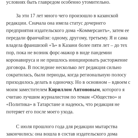
условиях быть главредом особенно утомительно.
За эти 17 лет много чего произошло в казанской
редакции. Сначала она имела статус дочернего
предприятия издательского дома «Коммерсантъ», затем ее
передали франчайзи: одному, другому, третьему. Я и сама
владела франшизой «Ъ» в Казани более пяти лет – до тех
пор, пока не возник форс-мажор в виде пандемии
коронавируса и не пришлось инициировать расторжение
договора. В последние несколько лет редакция сильно
сократилась, были периоды, когда региональную полосу
приходилось делать в одиночку. Но в основном – вдвоем с
моим заместителем
Кириллом
Антоновым
, которого я
считаю лучшим журналистом по темам «Общество» и
«Политика» в Татарстане и надеюсь, что редакция не
потеряет его после моего ухода.
С июля прошлого года для редакции мытарства
закончились: она вошла в состав издательского дома