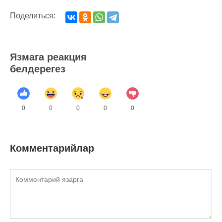
Поделиться:
Язмага реакция
белдерегез
0
0
0
0
0
Комментарийлар