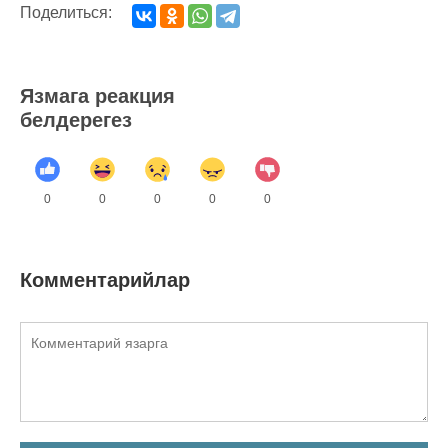
Поделиться:
Язмага реакция
белдерегез
0
0
0
0
0
Комментарийлар