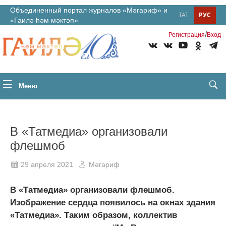
Объединенный портал журналов «Мәгариф» и
ТАТ
РУС
«Гаилә һәм мәктәп»
/
Регистрация
Вход
Меню
В «Татмедиа» организовали
флешмоб
29 апреля 2021
Мәгариф
В «Татмедиа» организовали флешмоб.
Изображение сердца появилось на окнах здания
«Татмедиа». Таким образом, коллектив