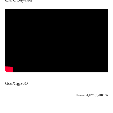
благополучия!
GcuXIjgz6Q
Лилия САДРУТДИНОВА