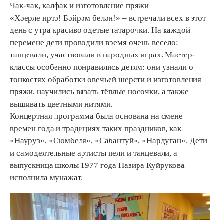
Чак-чак, калфак и изготовление пряжи
«Хәерле иртә! Бәйрәм белән!» – встречали всех в этот
день с утра красиво одетые татарочки. На каждой
перемене дети проводили время очень весело:
танцевали, участвовали в народных играх. Мастер-
классы особенно понравились детям: они узнали о
тонкостях обработки овечьей шерсти и изготовления
пряжи, научились вязать тёплые носочки, а также
вышивать цветными нитями.
Концертная программа была основана на смене
времен года и традициях таких праздников, как
«Науруз», «Сюмбеля», «Сабантуй», «Нардуган». Дети
и самодеятельные артисты пели и танцевали, а
выпускница школы 1977 года Назира Куйрукова
исполнила мунажат.