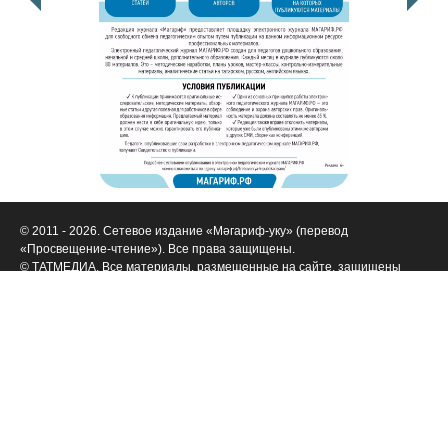
© 2011 - 2026. Сетевое издание «Мәгариф-уку» (перевод
«Просвещение-чтение»). Все права защищены.
© ТАТМЕДИА. Все материалы, размещенные на сайте, защищены
законом.
Перепечатка, воспроизведение и распространение в любом объеме
информации,
размещенной на сайте, возможна только с письменного согласия
редакций СМИ.
При поддержке Республиканского агентства по печати и массовым
коммуникациям «ТАТМЕДИА».
Наименование СМИ: Филиал АО «ТАТМЕДИА» («Редакция журнала
«Магариф»)
№ свидетельства о регистрации СМИ, дата: ФС 77-71190 от 27