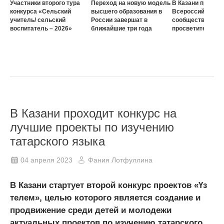
Участники второго тура
Переход на новую модель
В Казани проход
конкурса «Сельский
высшего образования в
Всероссийского
учитель/ сельский
России завершат в
сообщества наст
воспитатель – 2026»
ближайшие три года
просветителей
В Казани проходит конкурс на
лучшие проекты по изучению
татарского языка
04 апреля 2023
Фания Лотфуллина
В Казани стартует второй конкурс проектов «Үз
телем», целью которого является создание и
продвижение среди детей и молодежи
актуальных проектов по изучению татарского