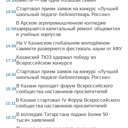
Вместе — как одна большая семья
14:59
Стартовал прием заявок на конкурс «Лучший
14:52
школьный педагог-библиотекарь России»
В Арском агропромышленном колледже
завершается капитальный ремонт общежития
11:59
и учебных корпусов
На V Казанском глобальном молодёжном
14:00
саммите развернется фестиваль науки от КФУ
Казанский ТЮЗ одержал победу во
17:14
Всероссийском конкурсе
Стартовал прием заявок на конкурс «Лучший
16:42
школьный педагог-библиотекарь России»
В Казани проходит форум Всероссийского
15:39
сообщества наставников-просветителей
В Казани стартовал IV Форум Всероссийского
11:11
сообщества наставников-просветителей
В колледжи Татарстана подано более 50
10:37
тысяч заявлений