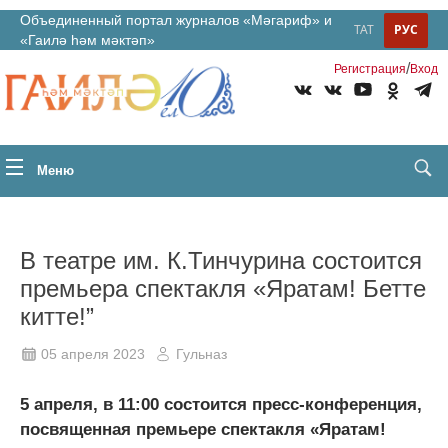
Объединенный портал журналов «Мәгариф» и
ТАТ
РУС
«Гаилә һәм мәктәп»
/
Регистрация
Вход
Меню
В театре им. К.Тинчурина состоится
премьера спектакля «Яратам! Бетте
китте!”
05 апреля 2023
Гульназ
5 апреля, в 11:00 состоится пресс-конференция,
посвященная премьере спектакля «Яратам!