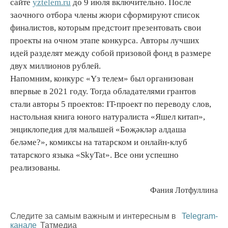
сайте
yztelem.ru
до 9 июля включительно. После
заочного отбора члены жюри сформируют список
финалистов, которым предстоит презентовать свои
проекты на очном этапе конкурса. Авторы лучших
идей разделят между собой призовой фонд в размере
двух миллионов рублей.
Напомним, конкурс «Үз телем» был организован
впервые в 2021 году. Тогда обладателями грантов
стали авторы 5 проектов: IT-проект по переводу слов,
настольная книга юного натуралиста «Яшел китап»,
энциклопедия для малышей «Бөҗәкләр алдаша
беләме?», комиксы на татарском и онлайн-клуб
татарского языка «SkyTat». Все они успешно
реализованы.
Фания Лотфуллина
Следите за самым важным и интересным в
Telegram-
канале
Татмедиа