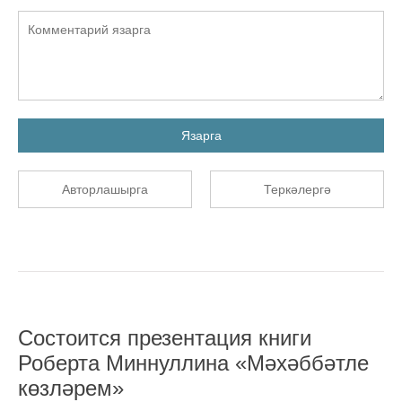
Язарга
Авторлашырга
Теркәлергә
Состоится презентация книги
Роберта Миннуллина «Мәхәббәтле
көзләрем»