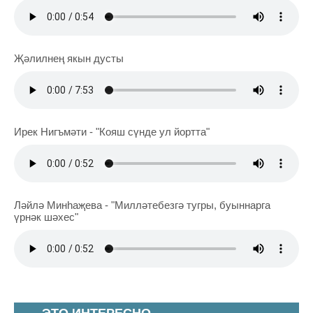
Җәлилнең якын дусты
Ирек Нигъмәти - "Кояш сүнде ул йортта"
Ләйлә Минһаҗева - "Милләтебезгә тугры, буыннарга
үрнәк шәхес"