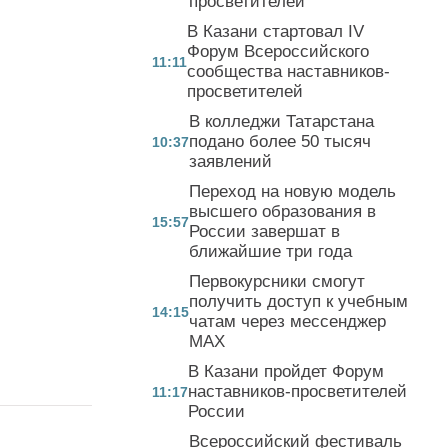
просветителей
В Казани стартовал IV
Форум Всероссийского
11:11
сообщества наставников-
просветителей
В колледжи Татарстана
подано более 50 тысяч
10:37
заявлений
Переход на новую модель
высшего образования в
15:57
России завершат в
ближайшие три года
Первокурсники смогут
получить доступ к учебным
14:15
чатам через мессенджер
MAX
В Казани пройдет Форум
наставников-просветителей
11:17
России
Всероссийский фестиваль