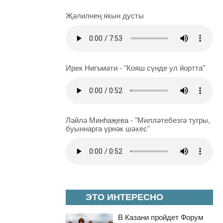
Җәлилнең якын дусты
Ирек Нигъмәти - "Кояш сүнде ул йортта"
Ләйлә Минһаҗева - "Милләтебезгә тугры,
буыннарга үрнәк шәхес"
ЭТО ИНТЕРЕСНО
В Казани пройдет Форум