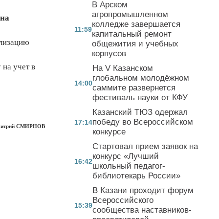
В Арском
агропромышленном
на
колледже завершается
11:59
капитальный ремонт
ализацию
общежития и учебных
корпусов
на учет в
На V Казанском
глобальном молодёжном
14:00
саммите развернется
фестиваль науки от КФУ
Казанский ТЮЗ одержал
победу во Всероссийском
17:14
итрий СМИРНОВ
конкурсе
Стартовал прием заявок на
конкурс «Лучший
16:42
школьный педагог-
библиотекарь России»
В Казани проходит форум
Всероссийского
15:39
сообщества наставников-