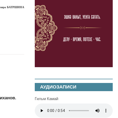
ляра БАТРШИНА
АУДИОЗАПИСИ
иханов.
Гильм Камай