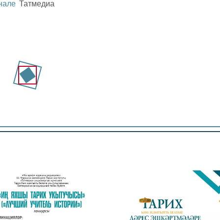
нале
Татмедиа