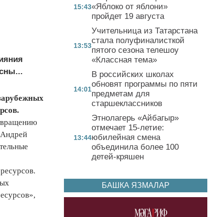
«Яблоко от яблони»
15:43
пройдет 19 августа
Учительница из Татарстана
стала полуфиналисткой
13:53
пятого сезона телешоу
лияния
«Классная тема»
сны...
В российских школах
обновят программы по пяти
14:01
предметам для
 зарубежных
старшеклассников
рсов.
Этнолагерь «Айбагыр»
отвращению
отмечает 15-летие:
 Андрей
юбилейная смена
13:44
ительные
объединила более 100
детей-кряшен
-ресурсов.
вых
БАШКА ЯЗМАЛАР
есурсов»,