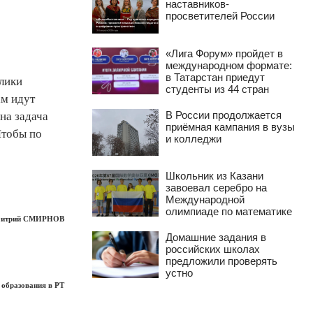
наставников-
просветителей России
«Лига Форум» пройдет в
международном формате:
в Татарстан приедут
блики
студенты из 44 стран
ам идут
В России продолжается
на задача
приёмная кампания в вузы
Чтобы по
и колледжи
Школьник из Казани
завоевал серебро на
Международной
олимпиаде по математике
итрий СМИРНОВ
Домашние задания в
российских школах
предложили проверять
устно
 образования в РТ