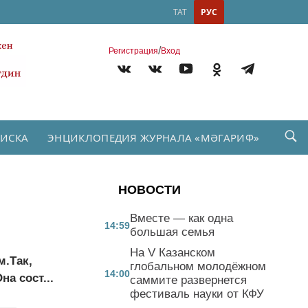
ТАТ
РУС
/
Регистрация
Вход
ПИСКА
ЭНЦИКЛОПЕДИЯ ЖУРНАЛА «МӘГАРИФ»
НОВОСТИ
Вместе — как одна
14:59
большая семья
На V Казанском
.Так,
глобальном молодёжном
14:00
а сост...
саммите развернется
фестиваль науки от КФУ