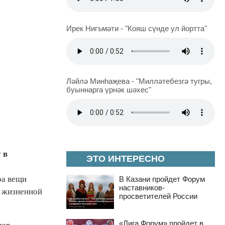
Ирек Нигъмәти - "Кояш сүнде ул йортта"
Ләйлә Минһаҗева - "Милләтебезгә тугры,
буыннарга үрнәк шәхес"
 в
ЭТО ИНТЕРЕСНО
ра вещи
В Казани пройдет Форум
наставников-
й жизненной
просветителей России
«Лига Форум» пройдет в