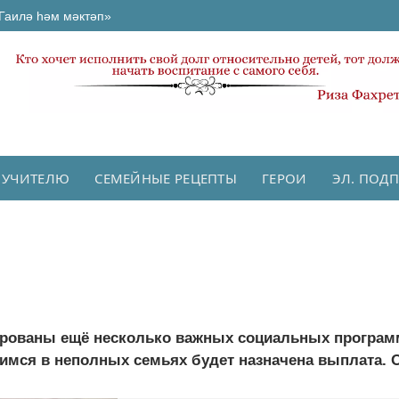
Гаилә һәм мәктәп»
 УЧИТЕЛЮ
СЕМЕЙНЫЕ РЕЦЕПТЫ
ГЕРОИ
ЭЛ. ПОД
ированы ещё несколько важных социальных программ
мся в неполных семьях будет назначена выплата. Он