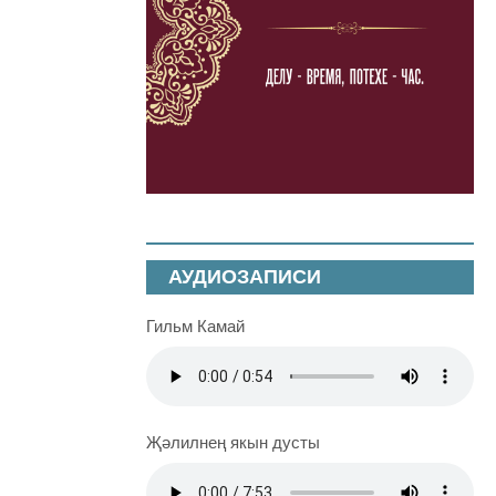
АУДИОЗАПИСИ
Гильм Камай
Җәлилнең якын дусты