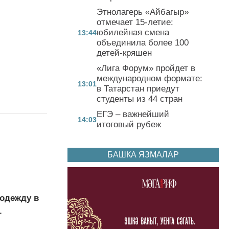
Этнолагерь «Айбагыр»
отмечает 15-летие:
юбилейная смена
13:44
объединила более 100
детей-кряшен
«Лига Форум» пройдет в
международном формате:
13:01
в Татарстан приедут
студенты из 44 стран
ЕГЭ – важнейший
14:03
итоговый рубеж
БАШКА ЯЗМАЛАР
 одежду в
.