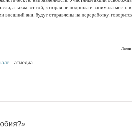
экологическую направленность. Участники акции освобожд
сли, а также от той, которая не подошла и занимала место в
 внешний вид, будут отправлены на переработку, говорится
Лилия
нале
Татмедиа
собия?»