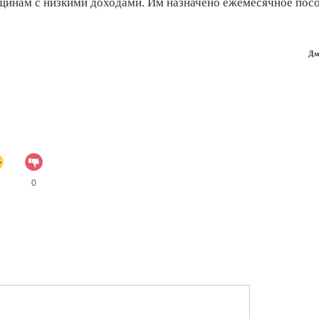
инам с низкими доходами. Им назначено ежемесячное посо
Дм
0