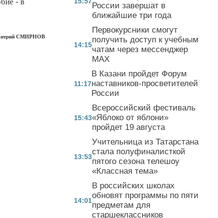
бие - в
15:57
России завершат в
ближайшие три года
Первокурсники смогут
итрий СМИРНОВ
получить доступ к учебным
14:15
чатам через мессенджер
MAX
В Казани пройдет Форум
наставников-просветителей
11:17
России
Всероссийский фестиваль
«Яблоко от яблони»
15:43
пройдет 19 августа
Учительница из Татарстана
стала полуфиналисткой
13:53
пятого сезона телешоу
«Классная тема»
В российских школах
обновят программы по пяти
14:01
предметам для
старшеклассников