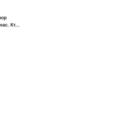
пор
с. Кт...