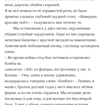
моих дорогих обойти стороной.
Я не всё поняла из её отрывистой речи, но было
приятно слушать глубокий грудной голос. «Наверное,
красиво поёт», – подумалось мне почему-то.
Мы остановились у двух могил, окруженных
общим голубым чардуганом. Одну из них украшала
железная башенка с красной звездой на наконечнике.
Заметив мой любопытный взгляд, спутница заговорила
опять.
– Во время войны отец был летчиком и перевозил
бомбы на
самолетах «АН» из фанеры, построенных у нас в
Казани. – Она, опять к моему удивлению,
воздержалась говорить слово «бомбил» – Помню, в
наши с братом детские годы у него имелась лётная
форма, и он ею очень гордился. Мы поздние дети,
поскольку и для отца, и для матери это был второй
брак. У них у обоих душераздирающие истории.