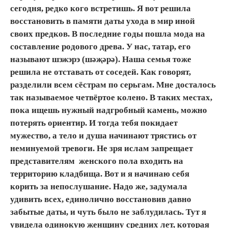
сегодня, редко кого встретишь. Я вот решила
восстановить в памяти даты ухода в мир иной
своих предков. В последние годы пошла мода на
составление родового древа. У нас, татар, его
называют шэжэрэ (шәҗәрә). Наша семья тоже
решила не отставать от соседей. Как говорят,
разделили всем сёстрам по серьгам. Мне досталось
так называемое четвёртое колено. В таких местах,
пока ищешь нужный надгробный камень, можно
потерять ориентир. И тогда тебя покидает
мужество, а тело и душа начинают трястись от
неминуемой тревоги. Не зря ислам запрещает
представителям женского пола входить на
территорию кладбища. Вот и я начинаю себя
корить за непослушание. Надо же, задумала
удивить всех, единолично восстановив давно
забытые даты, и чуть было не заблудилась. Тут я
увидела одинокую женщину средних лет, которая