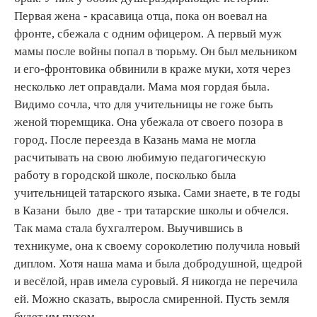
Первая жена - красавица отца, пока он воевал на
фронте, сбежала с одним офицером. А первый муж
мамы после войны попал в тюрьму. Он был мельником
и его-фронтовика обвинили в краже муки, хотя через
несколько лет оправдали. Мама моя гордая была.
Видимо сочла, что для учительницы не гоже быть
женой тюремщика. Она убежала от своего позора в
город. После переезда в Казань мама не могла
расчитывать на свою любимую педагогическую
работу в городской школе, посколько была
учительницей татарского языка. Сами знаете, в те годы
в Казани было две - три татарские школы и обчелся.
Так мама стала бухгалтером. Выучившись в
техникуме, она к своему сороколетию получила новый
диплом. Хотя наша мама и была добродушной, щедрой
и весёлой, нрав имела суровый. Я никогда не перечила
ей. Можно сказать, выросла смиренной. Пусть земля
будет им пухом.