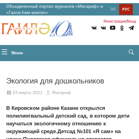
Объединенный портал журналов «Мәгариф» и
ТАТ
РУС
«Гаилә һәм мәктәп»
/
Регистрация
Вход
Меню
Экология для дошкольников
03 марта 2021
Мәгариф
В Кировском районе Казани открылся
полилингвальный детский сад, в котором дети
научаться экологичному отношению к
окружающей среде.Детсад №101 «Я сам» на