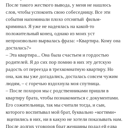
После такого жесткого вывода, у меня не нашлось
слов, чтобы успокоить свою собеседницу. Все эти
события напоминали плохо отснятый фильм-
криминал. Я уже не надеялась на какой-то
положительный конец, однако из моих уст
непроизвольно вырвалась фраза: «Квартира. Кому она
досталась?»
– Эта квартира... Она была счастьем и гордостью
родителей. Я до сих пор помню в них эту детскую
радость от переезда в трехкомнатную квартиру. Но
она, как вы уже догадались, досталась совсем чужим
людям, – с горечью вздохнула моя спутница.
– После похорон мы с родственниками пришли в
квартиру брата, чтобы познакомиться с документами.
Его сожительница, так мы считали тогда, и сын,
которого воспитывал мой брат, буквально «когтями»
вцепились в них, ни в какую не хотели показывать нам.
После долгих уговоров брат женщины подал ей едва