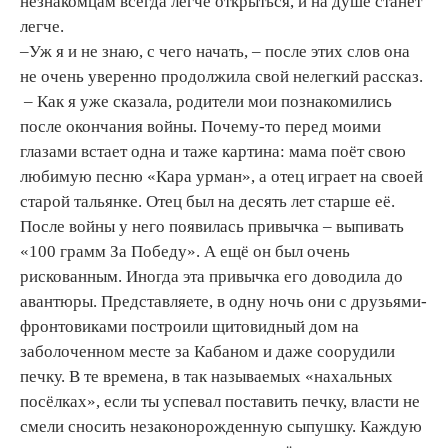
незнакомцам всегда легче открыться, и на душе станет
легче.
–Уж я и не знаю, с чего начать, – после этих слов она
не очень уверенно продолжила свой нелегкий рассказ.
– Как я уже сказала, родители мои познакомились
после окончания войны. Почему-то перед моими
глазами встает одна и таже картина: мама поёт свою
любимую песню «Кара урман», а отец играет на своей
старой тальянке. Отец был на десять лет старше её.
После войны у него появилась привычка – выпивать
«100 грамм За Победу». А ещё он был очень
рискованным. Иногда эта привычка его доводила до
авантюры. Представляете, в одну ночь они с друзьями-
фронтовиками построили щитовидный дом на
заболоченном месте за Кабаном и даже соорудили
печку. В те времена, в так называемых «нахальных
посёлках», если ты успевал поставить печку, власти не
смели сносить незаконорожденную сыпушку. Каждую