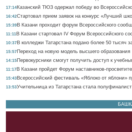
Казанский ТЮЗ одержал победу во Всероссийско
17:14
Стартовал прием заявок на конкурс «Лучший шк
16:42
В Казани проходит форум Всероссийского сообщ
15:39
В Казани стартовал IV Форум Всероссийского со
11:11
В колледжи Татарстана подано более 50 тысяч з
10:37
Переход на новую модель высшего образования 
15:57
Первокурсники смогут получить доступ к учебн
14:15
В Казани пройдет Форум наставников-просветит
11:17
Всероссийский фестиваль «Яблоко от яблони» пр
15:43
Учительница из Татарстана стала полуфиналист
13:53
БАШК