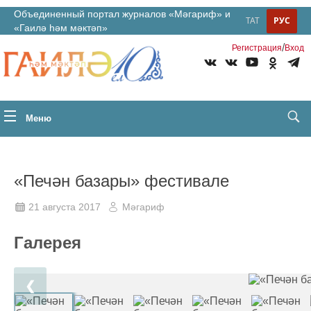
Объединенный портал журналов «Мәгариф» и
ТАТ
РУС
«Гаилә һәм мәктәп»
/
Регистрация
Вход
Меню
«Печән базары» фестивале
21 августа 2017
Мәгариф
Галерея
❮