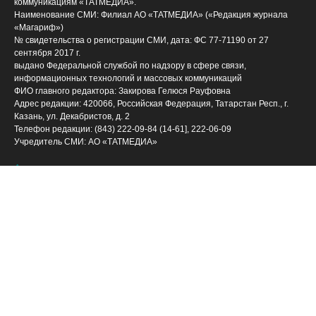
коммуникациям «ТАТМЕДИА».
Наименование СМИ: Филиал АО «ТАТМЕДИА» («Редакция журнала
«Магариф»)
№ свидетельства о регистрации СМИ, дата: ФС 77-71190 от 27
сентября 2017 г.
выдано Федеральной службой по надзору в сфере связи,
информационных технологий и массовых коммуникаций
ФИО главного редактора: Закирова Гелюся Рауфовна
Адрес редакции: 420066, Российская Федерация, Татарстан Респ., г.
Казань, ул. Декабристов, д. 2
Телефон редакции: (843) 222-09-84 (14-61], 222-06-09
Учредитель СМИ: АО «ТАТМЕДИА»
Антикоррупционная политика
АО «ТАТМЕДИА» использует «cookie»
для персонализации
сервисов и удобства пользователей сайтом. Использование «cookie»
можно отменить в настройках браузера.
Политика конфиденциальности
(843) 222 09 84
Телефон АО «ТАТМЕДИА»:
16+