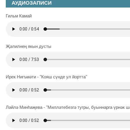
АУДИОЗАПИСИ
Гильм Камай
Җәлилнең якын дусты
Ирек Нигъмәти - "Кояш сүнде ул йортта"
Ләйлә Минһаҗева - "Милләтебезгә тугры, буыннарга үрнәк ш