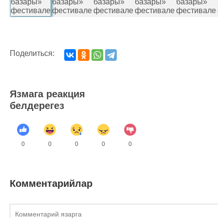
Поделиться:
Язмага реакция
белдерегез
0
0
0
0
0
Комментарийлар