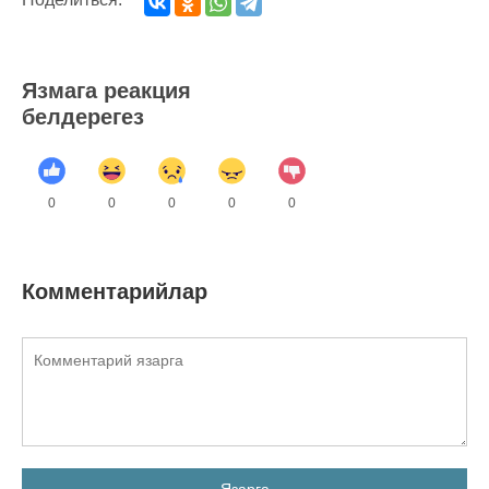
Язмага реакция
белдерегез
0
0
0
0
0
Комментарийлар
Язарга