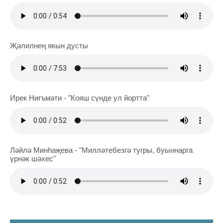
Җәлилнең якын дусты
Ирек Нигъмәти - "Кояш сүнде ул йортта"
Ләйлә Минһаҗева - "Милләтебезгә тугры, буыннарга
үрнәк шәхес"