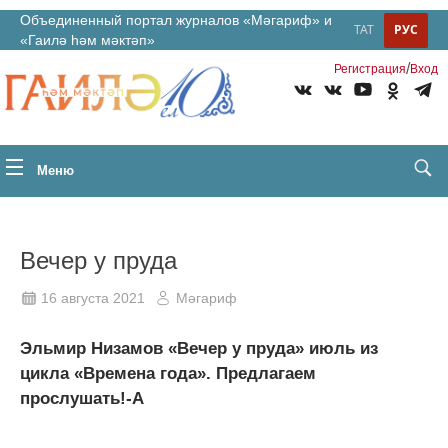
Объединенный портал журналов «Мәгариф» и
ТАТ
РУС
«Гаилә һәм мәктәп»
/
Регистрация
Вход
Меню
Вечер у пруда
16 августа 2021
Мәгариф
Эльмир Низамов «Вечер у пруда» июль из
цикла «Времена года». Предлагаем
прослушать!-A