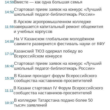
Вместе — как одна большая семья
14:59
Стартовал прием заявок на конкурс «Лучший
14:52
школьный педагог-библиотекарь России»
В Арском агропромышленном колледже
завершается капитальный ремонт общежития
11:59
и учебных корпусов
На V Казанском глобальном молодёжном
14:00
саммите развернется фестиваль науки от КФУ
Казанский ТЮЗ одержал победу во
17:14
Всероссийском конкурсе
Стартовал прием заявок на конкурс «Лучший
16:42
школьный педагог-библиотекарь России»
В Казани проходит форум Всероссийского
15:39
сообщества наставников-просветителей
В Казани стартовал IV Форум Всероссийского
11:11
сообщества наставников-просветителей
В колледжи Татарстана подано более 50
10:37
тысяч заявлений