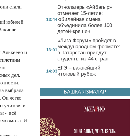
 они стали
Этнолагерь «Айбагыр»
отмечает 15-летие:
юбилейная смена
13:44
ний юбилей
объединила более 100
Закиеве
детей-кряшен
«Лига Форум» пройдет в
международном формате:
13:01
х Алькеево и
в Татарстан приедут
студенты из 44 стран
атилетним
сию
ЕГЭ – важнейший
14:03
итоговый рубеж
жных дел.
отности.
ма выбрала
БАШКА ЯЗМАЛАР
. Он легко
о учителя и
ы - всё
комсомола. И
ботать в