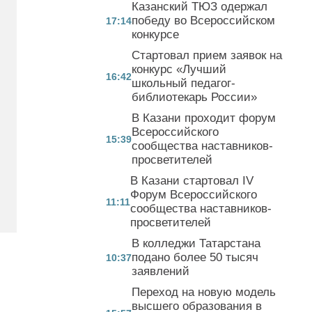
Казанский ТЮЗ одержал
победу во Всероссийском
17:14
конкурсе
Стартовал прием заявок на
конкурс «Лучший
16:42
школьный педагог-
библиотекарь России»
В Казани проходит форум
Всероссийского
15:39
сообщества наставников-
просветителей
В Казани стартовал IV
Форум Всероссийского
11:11
сообщества наставников-
просветителей
В колледжи Татарстана
подано более 50 тысяч
10:37
заявлений
Переход на новую модель
высшего образования в