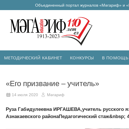
Объединенный портал журналов «Мәгариф» и «
МЕТОДИЧЕСКИЙ КАБИНЕТ
КОНКУРСЫ
В ПОМОЩЬ
«Его призвание – учитель»
14 июля 2020
Мәгариф
Руза Габидулеевна ИРГАШЕВА,учитель русского я
Азнакаевского районаПедагогический стаж&nbsp; 