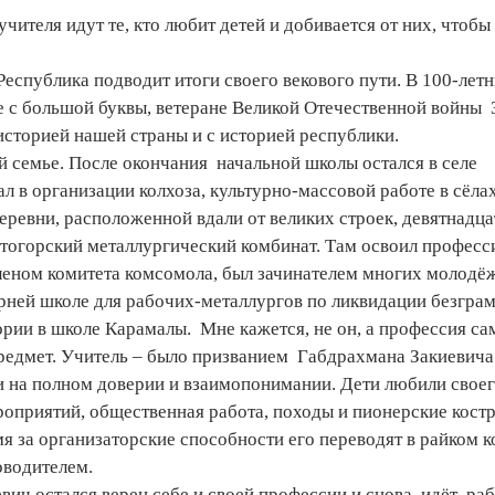
чителя идут те, кто любит детей и добивается от них, чтобы
Республика подводит итоги своего векового пути. В 100-лет
е с большой буквы, ветеране Великой Отечественной войны 
историей нашей страны и с историей республики.
й семье. После окончания начальной школы остался в селе
л в организации колхоза, культурно-массовой работе в сёла
еревни, расположенной вдали от великих строек, девятнадц
тогорский металлургический комбинат. Там освоил профес
леном комитета комсомола, был зачинателем многих молодё
ерней школе для рабочих-металлургов по ликвидации безграм
ории в школе Карамалы. Мне кажется, не он, а профессия са
предмет. Учитель – было призванием Габдрахмана Закиевича
ми на полном доверии и взаимопонимании. Дети любили своег
роприятий, общественная работа, походы и пионерские костр
я за организаторские способности его переводят в райком 
оводителем.
евич остался верен себе и своей профессии и снова идёт ра