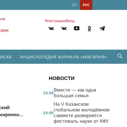
ТАТ
РУС
/
Регистрация
Вход
ПИСКА
ЭНЦИКЛОПЕДИЯ ЖУРНАЛА «МӘГАРИФ»
НОВОСТИ
Вместе — как одна
14:59
большая семья
На V Казанском
ский
глобальном молодёжном
14:00
миренно...
саммите развернется
фестиваль науки от КФУ