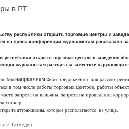
тры в РТ
ьству республики открыть торговые центры и завед
м на пресс-конференции журналистам рассказала зам
у республики открыть торговые центры и заведения общ
ренции журналистам рассказала заместитель руководит
направляем с
вои предложения для рассмотрени
ний. Мы
ься в том числе работы торговых центров, работы объек
части запрета на кальяны, запрета на проведение корпор
ла спикер.
ткрыть аттракционы, которые располагаются на улице.
нале
Татмедиа