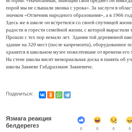
истории: «Начитанный, знающий свой предмет он никогда 
порой мы не слышали звонка с урока». За заслуги в обл
значком «Отличник народного образования», а в 1966 го
Здесь же в школе он встретился со своей спутницей жизн
радости и горести семейной жизни, с которой вырастили
Прошло с тех пор немало лет. Здания той деревянной шк
здание на 320 мест (после капремонта), оборудованное 
хранятся в школьном музее пожелтевшие от времени его т
На стене школы висит мемориальная доска в память об у
школы Закиеве Габдрахмане Закиевиче.
Поделиться:
Язмага реакция
белдерегез
0
0
0
0