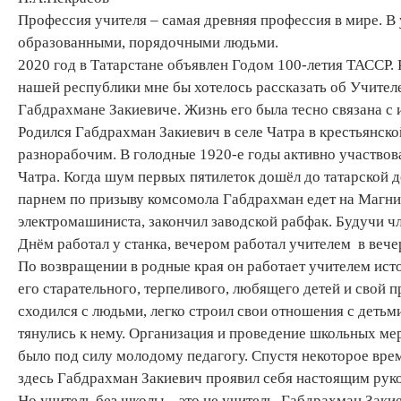
Профессия учителя – самая древняя профессия в мире. В у
образованными, порядочными людьми.
2020 год в Татарстане объявлен Годом 100-летия ТАССР. 
нашей республики мне бы хотелось рассказать об Учител
Габдрахмане Закиевиче. Жизнь его была тесно связана с 
Родился Габдрахман Закиевич в селе Чатра в крестьянско
разнорабочим. В голодные 1920-е годы активно участвова
Чатра. Когда шум первых пятилеток дошёл до татарской д
парнем по призыву комсомола Габдрахман едет на Магни
электромашиниста, закончил заводской рабфак. Будучи ч
Днём работал у станка, вечером работал учителем в веч
По возвращении в родные края он работает учителем ист
его старательного, терпеливого, любящего детей и свой 
сходился с людьми, легко строил свои отношения с деть
тянулись к нему. Организация и проведение школьных ме
было под силу молодому педагогу. Спустя некоторое врем
здесь Габдрахман Закиевич проявил себя настоящим рук
Но учитель без школы – это не учитель. Габдрахман Заки