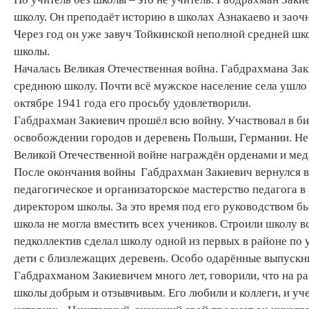
школу. Он преподаёт историю в школах Азнакаево и заоч
Через год он уже завуч Тойкинской неполной средней шк
школы.
Началась Великая Отечественная война. Габдрахмана За
среднюю школу. Почти всё мужское население села ушло 
октябре 1941 года его просьбу удовлетворили.
Габдрахман Закиевич прошёл всю войну. Участвовал в би
освобождении городов и деревень Польши, Германии. Неск
Великой Отечественной войне награждён орденами и мед
После окончания войны Габдрахман Закиевич вернулся в 
педагогическое и организаторское мастерство педагога в
директором школы. За это время под его руководством бы
школа не могла вместить всех учеников. Строили школу вс
педколлектив сделал школу одной из первых в районе по 
дети с близлежащих деревень. Особо одарённые выпускни
Габдрахманом Закиевичем много лет, говорили, что на ра
школы добрым и отзывчивым. Его любили и коллеги, и уч