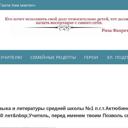
Гаилә һәм мәктәп»
 УЧИТЕЛЮ
СЕМЕЙНЫЕ РЕЦЕПТЫ
ГЕРОИ
ЭЛ. ПОД
зыка и литературы средней школы №1 п.г.т.Актюбин
40 лет&nbsp;Учитель, перед именем твоим Позволь с