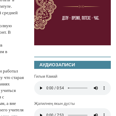
итуте.
й средней
полную
онт. В
 в
зм в
АУДИОЗАПИСИ
н работал
Гильм Камай
у что старая
аниях
 учиться
 с
м, а вне
Җәлилнең якын дусты
оего учителя