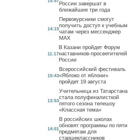
15:57
России завершат в
ближайшие три года
Первокурсники смогут
получить доступ к учебным
14:15
чатам через мессенджер
MAX
В Казани пройдет Форум
наставников-просветителей
11:17
России
Всероссийский фестиваль
«Яблоко от яблони»
15:43
пройдет 19 августа
Учительница из Татарстана
стала полуфиналисткой
13:53
пятого сезона телешоу
«Классная тема»
В российских школах
обновят программы по пяти
14:01
предметам для
старшеклассников