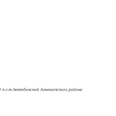
 п.г.т.Актюбинский
Азнакаевско
го
района