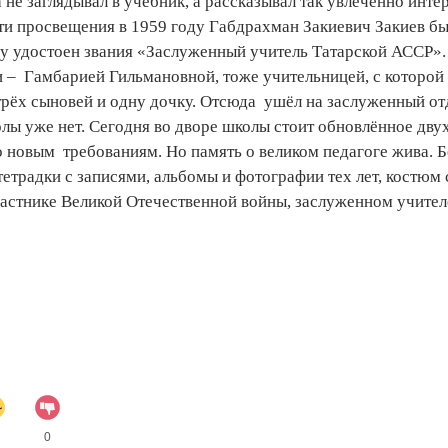
не заглядывал в учебник, а рассказывал так увлечённо интер
асти просвещения в 1959 году Габдрахман Закиевич Закиев б
ду удостоен звания «Заслуженный учитель Татарской АССР».
и – Гамбарией Гильмановной, тоже учительницей, с которой 
 трёх сыновей и одну дочку. Отсюда ушёл на заслуженный от
олы уже нет. Сегодня во дворе школы стоит обновлённое дву
по новым требованиям. Но память о великом педагоге жива. 
етрадки с записями, альбомы и фотографии тех лет, костюм 
частнике Великой Отечественной войны, заслуженном учител
0