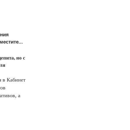
ения
естите...
епита, но с
еля
я в Кабинет
тов
ативов, а