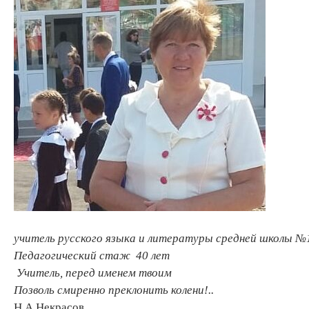
учитель русского языка и литературы
с
редн
ей
школ
ы
№1
П
ед
агогический
стаж 40 лет
Учитель, перед именем твоим
Позволь смиренно преклонить колени!..
Н.А.Некрасов