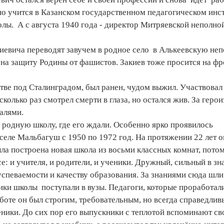
но учится в Казанском государственном педагогическом инст
олы. А с августа 1940 года - директор Митряевской неполно
киевича переводят завучем в родное село в Алькеевскую не
на защиту Родины от фашистов. Закиев тоже просится на фр
тве под Сталинградом, был ранен, чудом выжил. Участвовал
олько раз смотрел смерти в глаза, но остался жив. За герои
алями.
родную школу, где его ждали. Особенно ярко проявилось
 селе Мальбагуш с 1950 по 1972 год. На протяжении 22 лет о
ла построена новая школа из восьми классных комнат, потом
е: и учителя, и родители, и ученики. Дружный, сильный в зн
успеваемости и качеству образования. За знаниями сюда шли
ки школы поступали в вузы. Педагоги, которые проработали
боте он был строгим, требовательным, но всегда справедливы
еники. До сих пор его выпускники с теплотой вспоминают св