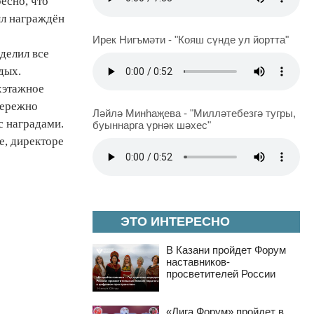
есно, что
ыл награждён
Ирек Нигъмәти - "Кояш сүнде ул йортта"
делил все
дых.
хэтажное
Бережно
Ләйлә Минһаҗева - "Милләтебезгә тугры,
с наградами.
буыннарга үрнәк шәхес"
е, директоре
ЭТО ИНТЕРЕСНО
В Казани пройдет Форум
наставников-
просветителей России
«Лига Форум» пройдет в