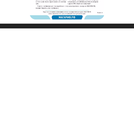
© 2011 - 2026. Сетевое издание «Мәгариф-уку» (перевод
«Просвещение-чтение»). Все права защищены.
© ТАТМЕДИА. Все материалы, размещенные на сайте, защищены
законом.
Перепечатка, воспроизведение и распространение в любом объеме
информации,
размещенной на сайте, возможна только с письменного согласия
редакций СМИ.
При поддержке Республиканского агентства по печати и массовым
коммуникациям «ТАТМЕДИА».
Наименование СМИ: Филиал АО «ТАТМЕДИА» («Редакция журнала
«Магариф»)
№ свидетельства о регистрации СМИ, дата: ФС 77-71190 от 27
сентября 2017 г.
выдано Федеральной службой по надзору в сфере связи,
информационных технологий и массовых коммуникаций
ФИО главного редактора: Закирова Гелюся Рауфовна
Адрес редакции: 420066, Российская Федерация, Татарстан Респ., г.
Казань, ул. Декабристов, д. 2