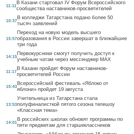
В Казани стартовал IV Форум Всероссийского
11:11
сообщества наставников-просветителей
В колледжи Татарстана подано более 50
10:37
тысяч заявлений
Переход на новую модель высшего
образования в России завершат в ближайшие
15:57
три года
Первокурсники смогут получить доступ к
14:15
учебным чатам через мессенджер MAX
В Казани пройдет Форум наставников-
11:17
просветителей России
Всероссийский фестиваль «Яблоко от
15:43
яблони» пройдет 19 августа
Учительница из Татарстана стала
полуфиналисткой пятого сезона телешоу
13:53
«Классная тема»
В российских школах обновят программы по
14:01
пяти предметам для старшеклассников