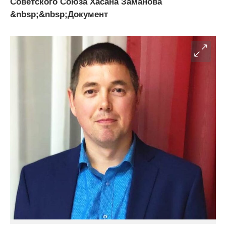
Советского Союза Хасана Заманова
&nbsp;&nbsp;Документ