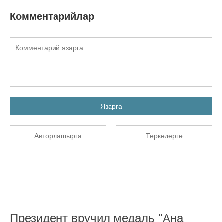
Комментарийлар
Язарга
Авторлашырга
Теркәлергә
Президент вручил медаль "Ана