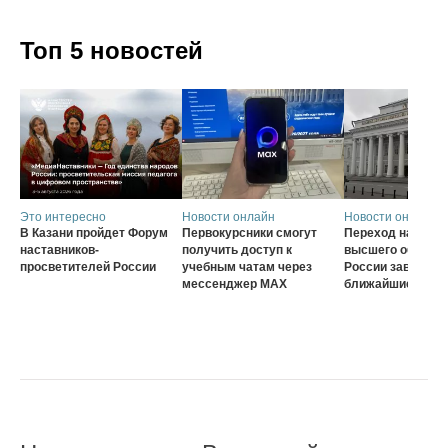
Топ 5 новостей
Это интересно
Новости онлайн
Новости онлайн
В Казани пройдет Форум
Первокурсники смогут
Переход на нову
наставников-
получить доступ к
высшего образов
просветителей России
учебным чатам через
России завершат
мессенджер MAX
ближайшие три г