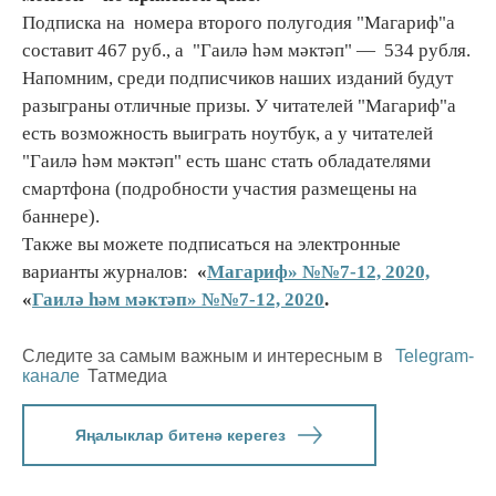
Подписка на номера второго полугодия "Магариф"а
составит 467 руб., а "Гаилә һәм мәктәп" — 534 рубля.
Напомним, среди подписчиков наших изданий будут
разыграны отличные призы. У читателей "Магариф"а
есть возможность выиграть ноутбук, а у читателей
"Гаилә һәм мәктәп" есть шанс стать обладателями
смартфона (подробности участия размещены на
баннере).
Также вы можете подписаться на электронные
варианты журналов:
«
Магариф» №№7-12, 2020,
«
Гаилә һәм мәктәп» №№7-12, 2020
.
Следите за самым важным и интересным в
Telegram-
канале
Татмедиа
Яңалыклар битенә керегез