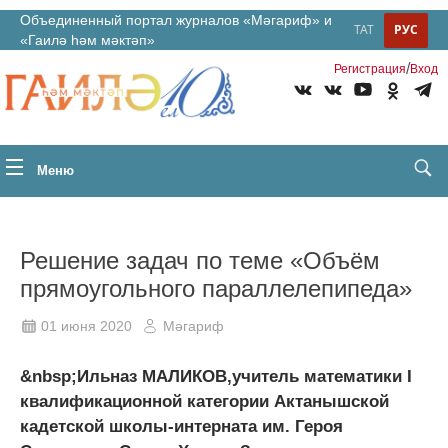
Объединенный портал журналов «Мәгариф» и
ТАТ
РУС
«Гаилә һәм мәктәп»
/
Регистрация
Вход
Меню
Решение задач по теме «Объём
прямоугольного параллелепипеда»
01 июня 2020
Мәгариф
&nbsp;Ильназ МАЛИКОВ,учитель математики I
квалификационной категории Актанышской
кадетской школы-интерната им. Героя