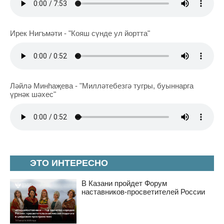
Ирек Нигъмәти - "Кояш сүнде ул йортта"
Ләйлә Минһаҗева - "Милләтебезгә тугры, буыннарга
үрнәк шәхес"
ЭТО ИНТЕРЕСНО
В Казани пройдет Форум
наставников-просветителей России