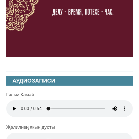
АУДИОЗАПИСИ
Гильм Камай
Җәлилнең якын дусты