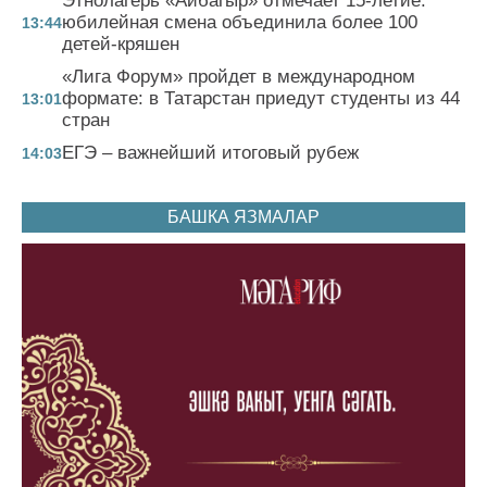
Этнолагерь «Айбагыр» отмечает 15-летие:
юбилейная смена объединила более 100
13:44
детей-кряшен
«Лига Форум» пройдет в международном
формате: в Татарстан приедут студенты из 44
13:01
стран
ЕГЭ – важнейший итоговый рубеж
14:03
БАШКА ЯЗМАЛАР