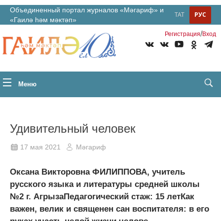
Объединенный портал журналов «Мәгариф» и
ТАТ
РУС
«Гаилә һәм мәктәп»
/
Регистрация
Вход
Меню
Удивительный человек
17 мая 2021
Мәгариф
Оксана Викторовна ФИЛИППОВА, учитель
русского языка и литературы средней школы
№2 г. АгрызаПедагогический стаж: 15 летКак
важен, велик и священен сан воспитателя: в его