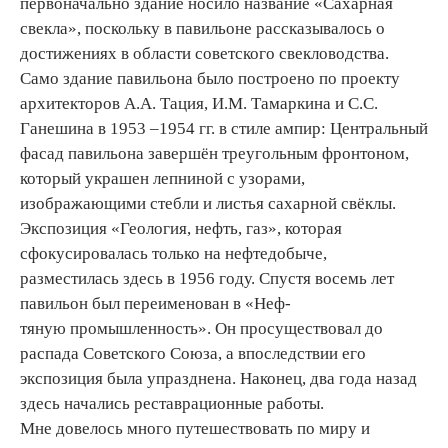
первоначально здание носило название «Сахарная
свекла», поскольку в павильоне рассказывалось о
достижениях в области советского свекловодства.
Само здание павильона было построено по проекту
архитекторов А.А. Тация, И.М. Тамаркина и С.С.
Ганешина в 1953 –1954 гг. в стиле ампир: Центральный
фасад павильона завершён треугольным фронтоном,
который украшен лепниной с узорами,
изображающими стебли и листья сахарной свёклы.
Экспозиция «Геология, нефть, газ», которая
сфокусировалась только на нефтедобыче,
разместилась здесь в 1956 году. Спустя восемь лет
павильон был переименован в «Неф-
тяную промышленность». Он просуществовал до
распада Советского Cоюза, а впоследствии его
экспозиция была упразднена. Наконец, два года назад
здесь начались реставрационные работы.
Мне довелось много путешествовать по миру и