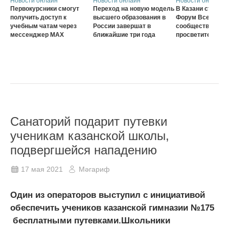
Новости онлайн
Новости онлайн
Новости онлайн
Первокурсники смогут
Переход на новую модель
В Казани стартов
получить доступ к
высшего образования в
Форум Всеросси
учебным чатам через
России завершат в
сообщества наст
мессенджер MAX
ближайшие три года
просветителей
Санаторий подарит путевки
ученикам казанской школы,
подвергшейся нападению
17 мая 2021
Мәгариф
Один из операторов выступил с инициативой
обеспечить учеников казанской гимназии №175
бесплатными путевками.Школьники