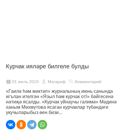
Курчак ияләре билгеле булды
01 июль 2019
Мәгариф
Комментарий
«Гаилә һәм мәктәп» журналының июнь санында
игълан ителгән «Языл һәм курчак от!» бәйгесенә
нәтиҗә ясалды. «Курчак уйнаучы галимә» Мәдинә
ханым Мәхмүтова ясаган курчаклар түбәндәге
укучыларыбыз өен бизи...