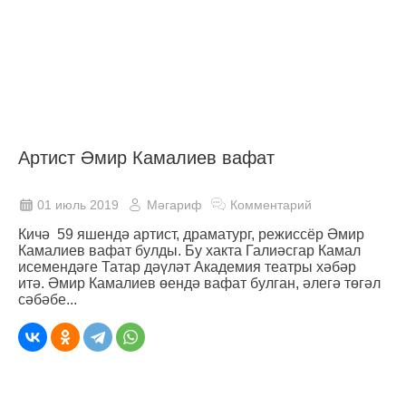
Артист Әмир Камалиев вафат
01 июль 2019
Мәгариф
Комментарий
Кичә 59 яшендә артист, драматург, режиссёр Әмир
Камалиев вафат булды. Бу хакта Галиәсгар Камал
исемендәге Татар дәүләт Академия театры хәбәр
итә. Әмир Камалиев өендә вафат булган, әлегә төгәл
сәбәбе...