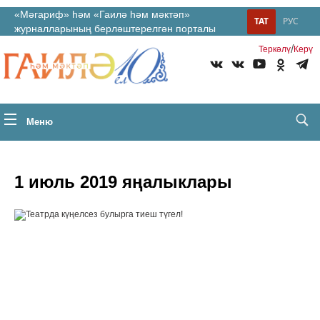
«Мәгариф» һәм «Гаилә һәм мәктәп»
ТАТ
РУС
журналларының берләштерелгән порталы
/
Теркəлү
Керү
Меню
1 июль 2019 яңалыклары