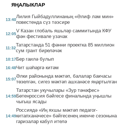
ЯҢАЛЫКЛАР
Лилия Гыйбадуллинаның «Әлиф ләм мин»
13:40
повестенда сүз тәэсире
V Казан глобаль яшьләр саммитында КФУ
12:05
фән фестивале узачак
Татарстанда 51 фәнни проектка 85 миллион
11:32
сум грант биреләчәк
Бер гаилә булып
10:17
Чит шәһәргә китәм
16:48
Әлки районында мәктәп, балалар бакчасы
15:07
төзелгән, сигез мәктәп ашханәсе яңартылган
Татарстан укучылары «Зур тәнәфес»
Бөтенроссия бәйгесе финалында уңышлы
14:59
чыгыш ясады
Россиядә «Иң яхшы мәктәп педагог-
китапханәчесе» бәйгесенең икенче сезонына
14:49
гаризалар кабул ителә