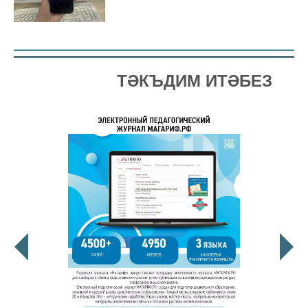
ТӘКЪДИМ ИТӘБЕЗ