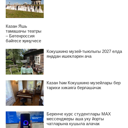
Казан Яшь
тамашачы театры
– Бөтенроссия
бәйгесе җиңүчесе
Кокушкино музей-тыюлыгы 2027 елда
яңадан ишекләрен ача
Казан һәм Кокушкино музейлары бер
тарихи хикәягә берләшәчәк
Беренче курс студентлары MAX
мессенджеры аша уку йорты
чатларына кушыла алачак