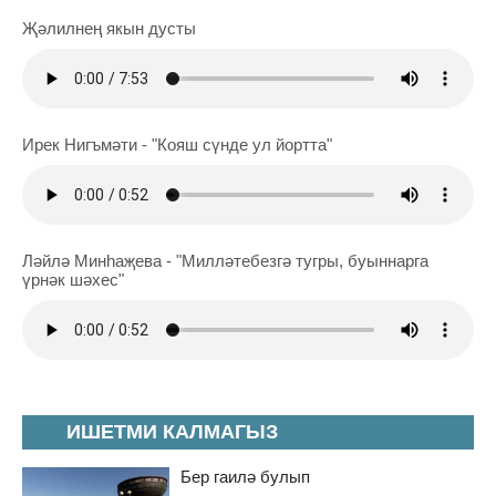
Җәлилнең якын дусты
Ирек Нигъмәти - "Кояш сүнде ул йортта"
Ләйлә Минһаҗева - "Милләтебезгә тугры, буыннарга
үрнәк шәхес"
ИШЕТМИ КАЛМАГЫЗ
Бер гаилә булып