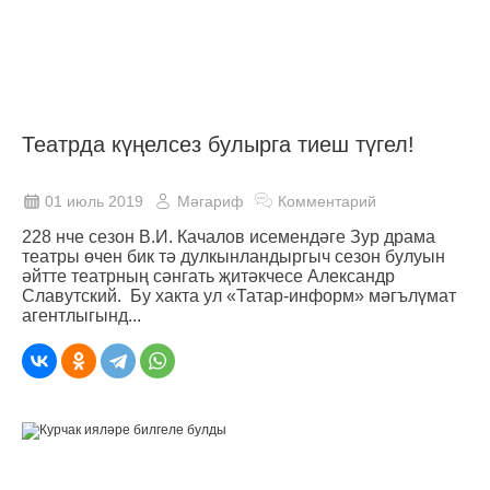
Театрда күңелсез булырга тиеш түгел!
01 июль 2019
Мәгариф
Комментарий
228 нче сезон В.И. Качалов исемендәге Зур драма
театры өчен бик тә дулкынландыргыч сезон булуын
әйтте театрның сәнгать җитәкчесе Александр
Славутский. Бу хакта ул «Татар-информ» мәгълүмат
агентлыгынд...