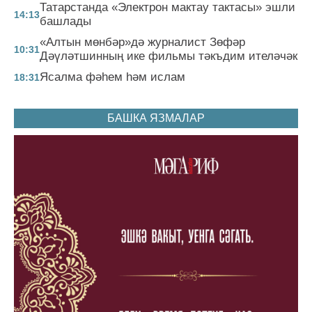
Татарстанда «Электрон мактау тактасы» эшли
14:13
башлады
«Алтын мөнбәр»дә журналист Зөфәр
10:31
Дәүләтшинның ике фильмы тәкъдим ителәчәк
Ясалма фәһем һәм ислам
18:31
БАШКА ЯЗМАЛАР