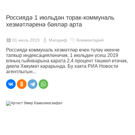
Россиядә 1 июльдән торак-коммуналь
хезмәтләренә бәяләр арта
01 июль 2019
Мәгариф
Комментарий
Россиядә коммуналь хезмәтләр өчен түләү икенче
тапкыр индексацияләнәчәк. 1 июльдән үсеш 2019
елның гыйнварына карата 2,4 процент тәшкил итәчәк,
диелә Хөкүмәт карарында. Бу хакта РИА Новости
агентлыгын...