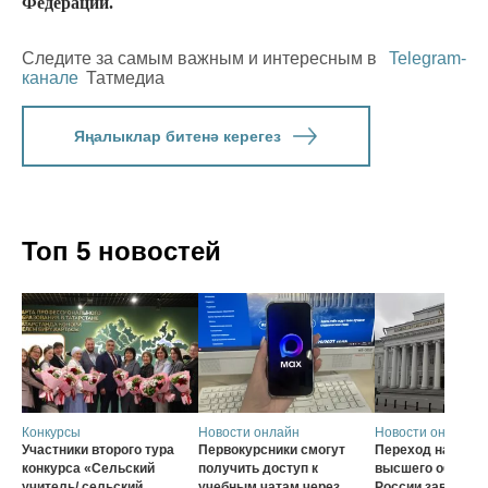
Федерации.
Следите за самым важным и интересным в
Telegram-
канале
Татмедиа
Яңалыклар битенә керегез
Топ 5 новостей
Конкурсы
Новости онлайн
Новости онлайн
Участники второго тура
Первокурсники смогут
Переход на нову
конкурса «Сельский
получить доступ к
высшего образов
учитель/ сельский
учебным чатам через
России завершат