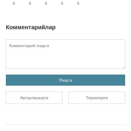
0
0
0
0
0
Комментарийлар
Язарга
Авторлашырга
Теркәлергә