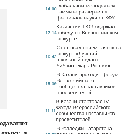
глобальном молодёжном
14:00
саммите развернется
фестиваль науки от КФУ
Казанский ТЮЗ одержал
победу во Всероссийском
17:14
конкурсе
Стартовал прием заявок на
конкурс «Лучший
16:42
школьный педагог-
библиотекарь России»
В Казани проходит форум
Всероссийского
15:39
сообщества наставников-
просветителей
В Казани стартовал IV
Форум Всероссийского
11:11
сообщества наставников-
просветителей
одавания
В колледжи Татарстана
 языку в