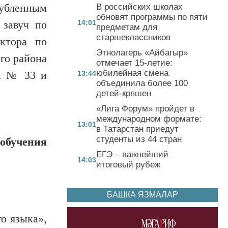
лубленным
В российских школах
обновят программы по пяти
 завуч по
14:01
предметам для
старшеклассников
ктора по
Этнолагерь «Айбагыр»
го района
отмечает 15-летие:
юбилейная смена
лы № 33 и
13:44
объединила более 100
детей-кряшен
«Лига Форум» пройдет в
международном формате:
13:01
в Татарстан приедут
студенты из 44 стран
обучения
ЕГЭ – важнейший
14:03
итоговый рубеж
БАШКА ЯЗМАЛАР
го языка»,