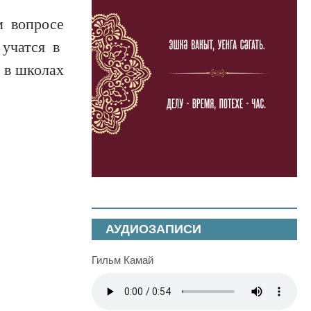
м вопросе
 учатся в
 в школах
АУДИОЗАПИСИ
Гильм Камай