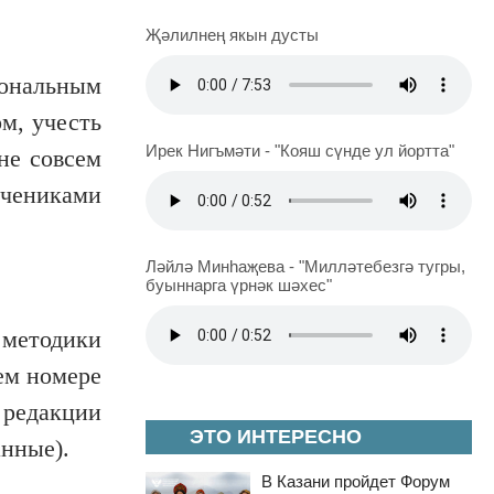
Җәлилнең якын дусты
ональным
м, учесть
Ирек Нигъмәти - "Кояш сүнде ул йортта"
не совсем
учениками
Ләйлә Минһаҗева - "Милләтебезгә тугры,
буыннарга үрнәк шәхес"
 методики
ем номере
редакции
ЭТО ИНТЕРЕСНО
анные).
В Казани пройдет Форум