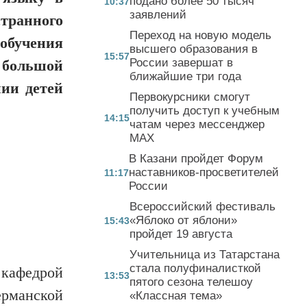
подано более 50 тысяч
10:37
заявлений
странного
Переход на новую модель
обучения
высшего образования в
15:57
России завершат в
большой
ближайшие три года
нии детей
Первокурсники смогут
получить доступ к учебным
14:15
чатам через мессенджер
MAX
В Казани пройдет Форум
наставников-просветителей
11:17
России
Всероссийский фестиваль
«Яблоко от яблони»
15:43
пройдет 19 августа
Учительница из Татарстана
стала полуфиналисткой
 кафедрой
13:53
пятого сезона телешоу
ерманской
«Классная тема»