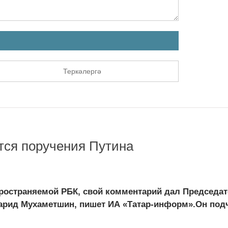
Теркәлергә
тся поручения Путина
пространяемой РБК, свой комментарий дал Председа
арид Мухаметшин, пишет ИА «Татар-информ».Он подч