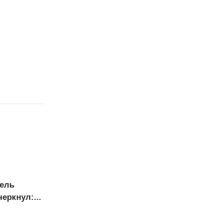
тель
еркнул:...