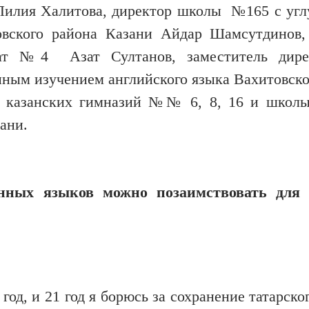
илия Халитова, директор школы №165 с уг
овского района Казани Айдар Шамсутдинов,
нат №4 Азат Султанов, заместитель дире
ным изучением английского языка Вахитовско
ка казанских гимназий №№ 6, 8, 16 и шко
ани.
нных языков можно позаимствовать для 
од, и 21 год я борюсь за сохранение татарско