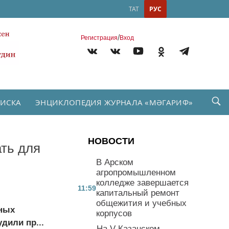
ТАТ
РУС
/
Регистрация
Вход
ПИСКА
ЭНЦИКЛОПЕДИЯ ЖУРНАЛА «МӘГАРИФ»
НОВОСТИ
ть для
В Арском
агропромышленном
колледже завершается
11:59
капитальный ремонт
общежития и учебных
нных
корпусов
дили пр...
На V Казанском