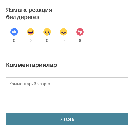
Язмага реакция
белдерегез
0
0
0
0
0
Комментарийлар
Язарга