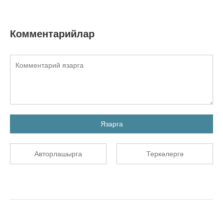
Комментарийлар
Язарга
Авторлашырга
Теркәлергә