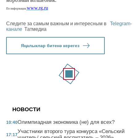
морозный волшебник.
www.rg.ru
По информации
Следите за самым важным и интересным в
Telegram-
канале
Татмедиа
Яңалыклар битенә керегез
НОВОСТИ
Олимпиадная экономика (не) для всех?
10:40
Участники второго тура конкурса «Сельский
17:17
учитель/ сельский воспитатель – 2026»