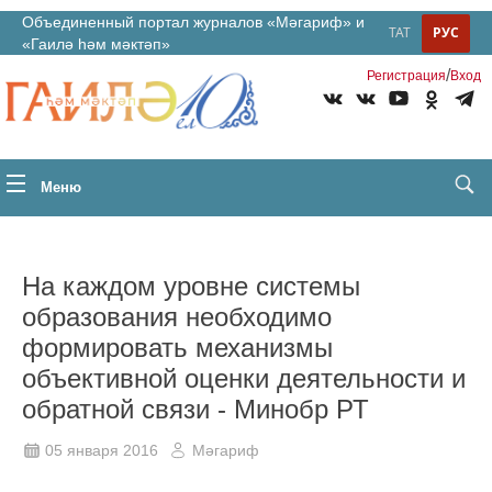
Объединенный портал журналов «Мәгариф» и
ТАТ
РУС
«Гаилә һәм мәктәп»
/
Регистрация
Вход
Меню
На каждом уровне системы
образования необходимо
формировать механизмы
объективной оценки деятельности и
обратной связи - Минобр РТ
05 января 2016
Мәгариф