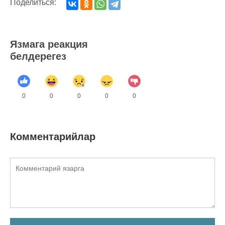
Поделиться:
Язмага реакция
белдерегез
0
0
0
0
0
Комментарийлар