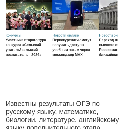
Конкурсы
Новости онлайн
Новости онлайн
Участники второго тура
Первокурсники смогут
Переход на нову
конкурса «Сельский
получить доступ к
высшего образов
учитель/ сельский
учебным чатам через
России завершат
воспитатель – 2026»
мессенджер MAX
ближайшие три г
Известны результаты ОГЭ по
русскому языку, математике,
биологии, литературе, английскому
языку дополнительного этапа