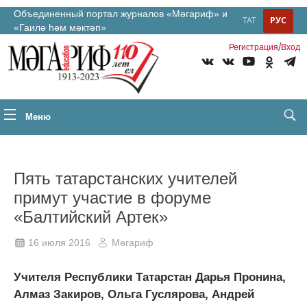
Объединенный портал журналов «Мәгариф» и
ТАТ
РУС
«Гаилә һәм мәктәп»
/
Регистрация
Вход
Меню
Пять татарстанских учителей
примут участие в форуме
«Балтийский Артек»
16 июля 2016
Мәгариф
Учителя Республики Татарстан Дарья Пронина,
Алмаз Закиров, Ольга Гуслярова, Андрей