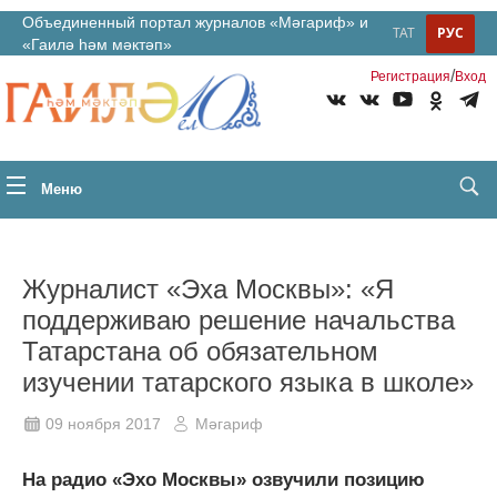
Объединенный портал журналов «Мәгариф» и
ТАТ
РУС
«Гаилә һәм мәктәп»
/
Регистрация
Вход
Меню
Журналист «Эха Москвы»: «Я
поддерживаю решение начальства
Татарстана об обязательном
изучении татарского языка в школе»
09 ноября 2017
Мәгариф
На радио «Эхо Москвы» озвучили позицию