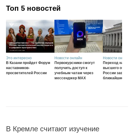
Топ 5 новостей
Это интересно
Новости онлайн
Новости онлайн
В Казани пройдет Форум
Первокурсники смогут
Переход на нову
наставников-
получить доступ к
высшего образов
просветителей России
учебным чатам через
России завершат
мессенджер MAX
ближайшие три г
В Кремле считают изучение