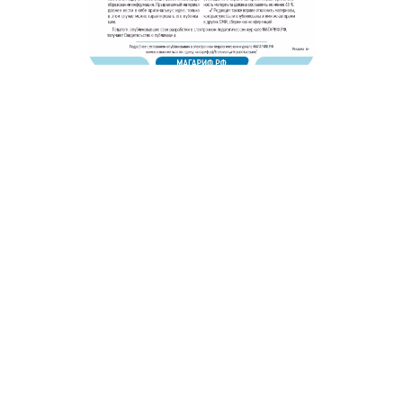
© 2011 - 2026. Сетевое издание «Мәгариф-уку» (перевод
«Просвещение-чтение»). Все права защищены.
© ТАТМЕДИА. Все материалы, размещенные на сайте, защищены
законом.
Перепечатка, воспроизведение и распространение в любом объеме
информации,
размещенной на сайте, возможна только с письменного согласия
редакций СМИ.
При поддержке Республиканского агентства по печати и массовым
коммуникациям «ТАТМЕДИА».
Наименование СМИ: Филиал АО «ТАТМЕДИА» («Редакция журнала
«Магариф»)
№ свидетельства о регистрации СМИ, дата: ФС 77-71190 от 27
сентября 2017 г.
выдано Федеральной службой по надзору в сфере связи,
информационных технологий и массовых коммуникаций
ФИО главного редактора: Закирова Гелюся Рауфовна
Адрес редакции: 420066, Российская Федерация, Татарстан Респ., г.
Казань, ул. Декабристов, д. 2