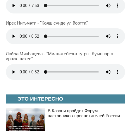
Ирек Нигъмәти - "Кояш сүнде ул йортта"
Ләйлә Минһаҗева - "Милләтебезгә тугры, буыннарга
үрнәк шәхес"
ЭТО ИНТЕРЕСНО
В Казани пройдет Форум
наставников-просветителей России