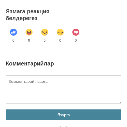
Язмага реакция
белдерегез
0
0
0
0
0
Комментарийлар
Язарга