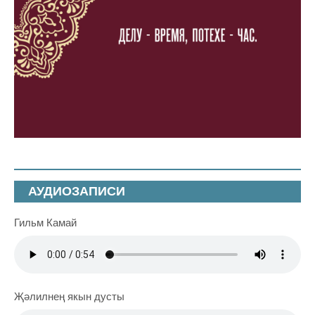
АУДИОЗАПИСИ
Гильм Камай
Җәлилнең якын дусты