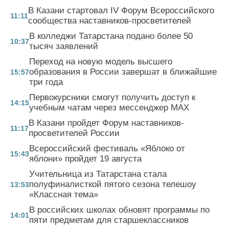
В Казани стартовал IV Форум Всероссийского
11:11
сообщества наставников-просветителей
В колледжи Татарстана подано более 50
10:37
тысяч заявлений
Переход на новую модель высшего
образования в России завершат в ближайшие
15:57
три года
Первокурсники смогут получить доступ к
14:15
учебным чатам через мессенджер MAX
В Казани пройдет Форум наставников-
11:17
просветителей России
Всероссийский фестиваль «Яблоко от
15:43
яблони» пройдет 19 августа
Учительница из Татарстана стала
полуфиналисткой пятого сезона телешоу
13:53
«Классная тема»
В российских школах обновят программы по
14:01
пяти предметам для старшеклассников