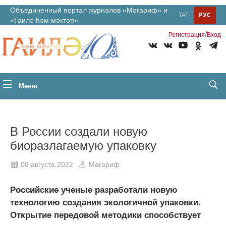
Объединенный портал журналов «Мәгариф» и
ТАТ
РУС
«Гаилә һәм мәктәп»
/
Регистрация
Вход
Меню
В России создали новую
биоразлагаемую упаковку
08 августа 2022
Мәгариф
Российские ученые разработали новую
технологию создания экологичной упаковки.
Открытие передовой методики способствует