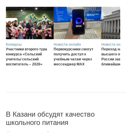
Конкурсы
Новости онлайн
Новости онлайн
Участники второго тура
Первокурсники смогут
Переход на нову
конкурса «Сельский
получить доступ к
высшего образов
учитель/ сельский
учебным чатам через
России завершат
воспитатель – 2026»
мессенджер MAX
ближайшие три г
В Казани обсудят качество
школьного питания