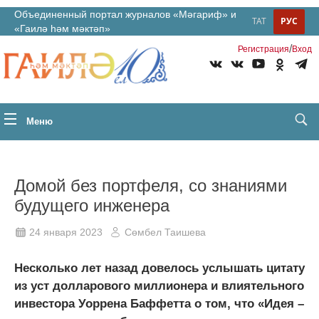
Объединенный портал журналов «Мәгариф» и
ТАТ
РУС
«Гаилә һәм мәктәп»
/
Регистрация
Вход
Меню
Домой без портфеля, со знаниями
будущего инженера
24 января 2023
Сөмбел Таишева
Несколько лет назад довелось услышать цитату
из уст долларового миллионера и влиятельного
инвестора Уоррена Баффетта о том, что «Идея –