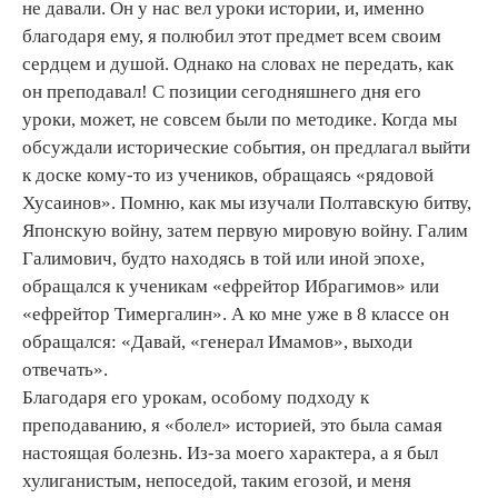
не давали. Он у нас вел уроки истории, и, именно
благодаря ему, я полюбил этот предмет всем своим
сердцем и душой. Однако на словах не передать, как
он преподавал! С позиции сегодняшнего дня его
уроки, может, не совсем были по методике. Когда мы
обсуждали исторические события, он предлагал выйти
к доске кому-то из учеников, обращаясь «рядовой
Хусаинов». Помню, как мы изучали Полтавскую битву,
Японскую войну, затем первую мировую войну. Галим
Галимович, будто находясь в той или иной эпохе,
обращался к ученикам «ефрейтор Ибрагимов» или
«ефрейтор Тимергалин». А ко мне уже в 8 классе он
обращался: «Давай, «генерал Имамов», выходи
отвечать».
Благодаря его урокам, особому подходу к
преподаванию, я «болел» историей, это была самая
настоящая болезнь. Из-за моего характера, а я был
хулиганистым, непоседой, таким егозой, и меня