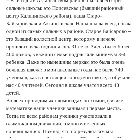
– В те годы в Актанышском районе было всего три
сильные школы: это Поисевская (бывший районный
центр Калининского района), наша Старо-
Байсаровская и Актанышская. Наша школа всегда была
одной из самых сильных в районе. Старое Байсарово –
это бывший волостной центр, которому в начале
прошлого века подчинялось 31 село. Здесь было более
400 домов, в каждой семье подрастали минимум 3-4
ребенка. Даже по нынешним меркам это была очень
большая школа: в мои школьные годы нас было 740
учеников, как в настоящей городской школе, а обучали
нас 40 учителей. Сегодня в школе учатся всего 48
детей.
Во всех проводимых олимпиадах по химии, физике,
математике наши ученики занимали первые места.
Тогда по всем районам ученики участвовали в
олимпиадном движении, в многочисленных
соревнованиях. Помню, что по результатам мы