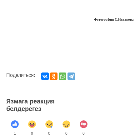
Фотографии С.Исхакова
Поделиться:
Язмага реакция
белдерегез
1
0
0
0
0