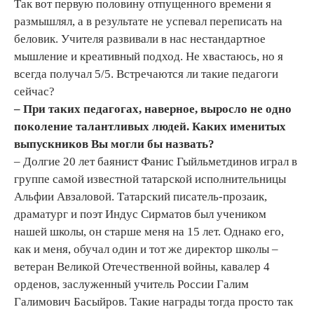
Так вот первую половину отпущенного времени я
размышлял, а в результате не успевал переписать на
беловик. Учителя развивали в нас нестандартное
мышление и креативный подход. Не хвастаюсь, но я
всегда получал 5/5. Встречаются ли такие педагоги
сейчас?
– При таких педагогах, наверное, выросло не одно
поколение талантливых людей. Каких именитых
выпускников Вы могли бы назвать?
– Долгие 20 лет баянист Фанис Гыйльметдинов играл в
группе самой известной татарской исполнительницы
Альфии Авзаловой. Татарский писатель-прозаик,
драматург и поэт Индус Сирматов был учеником
нашей школы, он старше меня на 15 лет. Однако его,
как и меня, обучал один и тот же директор школы –
ветеран Великой Отечественной войны, кавалер 4
орденов, заслуженный учитель России Галим
Галимович Басыйров. Такие награды тогда просто так