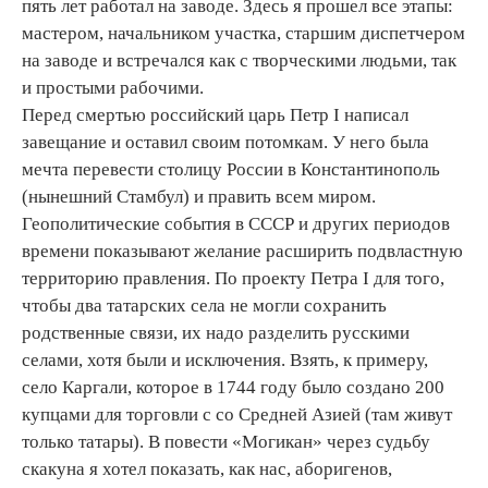
пять лет работал на заводе. Здесь я прошел все этапы:
мастером, начальником участка, старшим диспетчером
на заводе и встречался как с творческими людьми, так
и простыми рабочими.
Перед смертью российский царь Петр I написал
завещание и оставил своим потомкам. У него была
мечта перевести столицу России в Константинополь
(нынешний Стамбул) и править всем миром.
Геополитические события в СССР и других периодов
времени показывают желание расширить подвластную
территорию правления. По проекту Петра I для того,
чтобы два татарских села не могли сохранить
родственные связи, их надо разделить русскими
селами, хотя были и исключения. Взять, к примеру,
село Каргали, которое в 1744 году было создано 200
купцами для торговли с со Средней Азией (там живут
только татары). В повести «Могикан» через судьбу
скакуна я хотел показать, как нас, аборигенов,