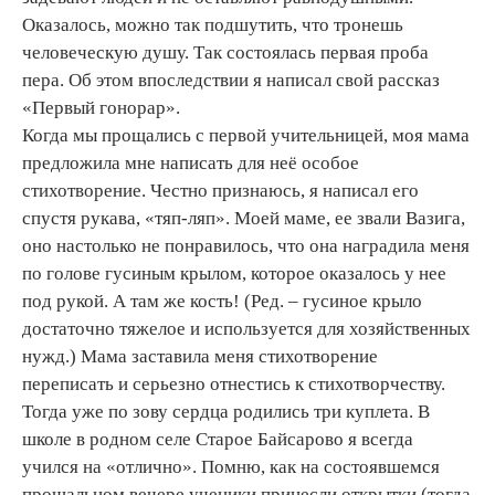
Оказалось, можно так подшутить, что тронешь
человеческую душу. Так состоялась первая проба
пера. Об этом впоследствии я написал свой рассказ
«Первый гонорар».
Когда мы прощались с первой учительницей, моя мама
предложила мне написать для неё особое
стихотворение. Честно признаюсь, я написал его
спустя рукава, «тяп-ляп». Моей маме, ее звали Вазига,
оно настолько не понравилось, что она наградила меня
по голове гусиным крылом, которое оказалось у нее
под рукой. А там же кость! (Ред. – гусиное крыло
достаточно тяжелое и используется для хозяйственных
нужд.) Мама заставила меня стихотворение
переписать и серьезно отнестись к стихотворчеству.
Тогда уже по зову сердца родились три куплета. В
школе в родном селе Старое Байсарово я всегда
учился на «отлично». Помню, как на состоявшемся
прощальном вечере ученики принесли открытки (тогда