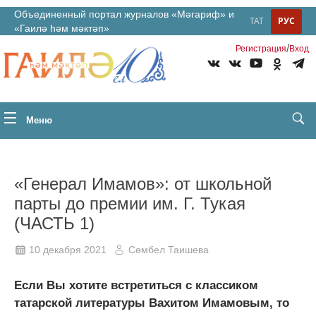
Объединенный портал журналов «Мәгариф» и
ТАТ
РУС
«Гаилә һәм мәктәп»
/
Регистрация
Вход
Меню
«Генерал Имамов»: от школьной
парты до премии им. Г. Тукая
(ЧАСТЬ 1)
10 декабря 2021
Сөмбел Таишева
Если Вы хотите встретиться с классиком
татарской литературы Вахитом Имамовым, то