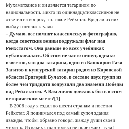
Мухаметзянов и он является татарином по
национальности. Никто из одиннадцатиклассников не
ответил на вопрос, что такое Рейхстаг. Вряд ли из них
выйдут интеллектуалы.
– Думаю, все помнят классическую фотографию,
когда советские воины водружали флаг над
Рейхстагом. Она раньше во всех учебниках
публиковалась. Об этом не часто пишут, однако
известно, что два татарина, один из Башкирии Гази
Загитов и кунгурский татарин родом из Кировской
области Григорий Булатов, в составе двух групп из
более чем тридцати водрузили два знамени Победы
над Рейхстагом. А Вам лично довелось быть в этом
историческом месте?
[1]
– В 2006 году я ездил по шести странам и посетил
Рейхстаг. Я поднимался под самый купол здания
дважды, чтобы, образно говоря, жажду души своей
утолить. Из каких стран только не приезжают туда!