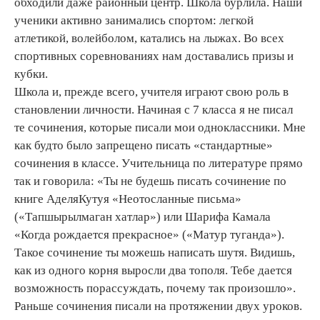
обходили даже районный центр. Школа бурлила. Наши
ученики активно занимались спортом: легкой
атлетикой, волейболом, катались на лыжах. Во всех
спортивных соревнованиях нам доставались призы и
кубки.
Школа и, прежде всего, учителя играют свою роль в
становлении личности. Начиная с 7 класса я не писал
те сочинения, которые писали мои одноклассники. Мне
как будто было запрещено писать «стандартные»
сочинения в классе. Учительница по литературе прямо
так и говорила: «Ты не будешь писать сочинение по
книге АделяКутуя «Неотосланные письма»
(«Тапшырылмаган хатлар») или Шарифа Камала
«Когда рождается прекрасное» («Матур туганда»).
Такое сочинение ты можешь написать шутя. Видишь,
как из одного корня выросли два тополя. Тебе дается
возможность порассуждать, почему так произошло».
Раньше сочинения писали на протяжении двух уроков.