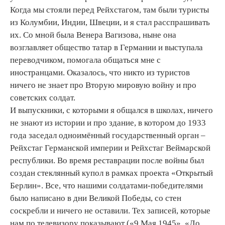
Когда мы стояли перед Рейхстагом, там были туристы
из Колумбии, Индии, Швеции, и я стал расспрашивать
их. Со мной была Венера Вагизова, ныне она
возглавляет общество татар в Германии и выступала
переводчиком, помогала общаться мне с
иностранцами. Оказалось, что никто из туристов
ничего не знает про Вторую мировую войну и про
советских солдат.
И выпускники, с которыми я общался в школах, ничего
не знают из истории и про здание, в котором до 1933
года заседал одноимённый государственный орган –
Рейхстаг Германской империи и Рейхстаг Веймарской
республики. Во время реставрации после войны был
создан стеклянный купол в рамках проекта «Открытый
Берлин». Все, что нашими солдатами-победителями
было написано в дни Великой Победы, со стен
соскребли и ничего не оставили. Тех записей, которые
нам по телевизору показывают («9 Мая 1945», «До