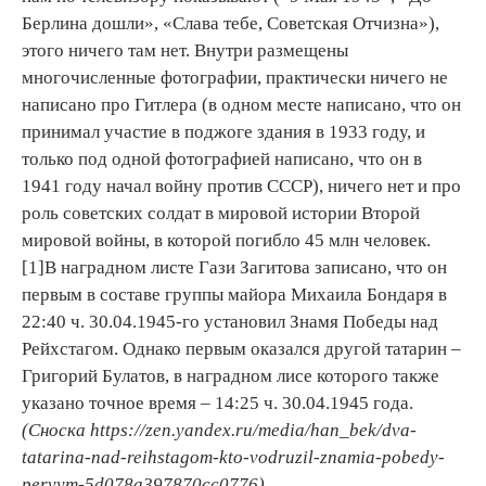
Берлина дошли», «Слава тебе, Советская Отчизна»),
этого ничего там нет. Внутри размещены
многочисленные фотографии, практически ничего не
написано про Гитлера (в одном месте написано, что он
принимал участие в поджоге здания в 1933 году, и
только под одной фотографией написано, что он в
1941 году начал войну против СССР), ничего нет и про
роль советских солдат в мировой истории Второй
мировой войны, в которой погибло 45 млн человек.
[1]В наградном листе Гази Загитова записано, что он
первым в составе группы майора Михаила Бондаря в
22:40 ч. 30.04.1945-го установил Знамя Победы над
Рейхстагом. Однако первым оказался другой татарин –
Григорий Булатов, в наградном лисе которого также
указано точное время – 14:25 ч. 30.04.1945 года.
(Сноска https://zen.yandex.ru/media/han_bek/dva-
tatarina-nad-reihstagom-kto-vodruzil-znamia-pobedy-
pervym-5d078a397870cc0776)