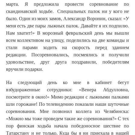
марта. Я предложила провести соревнование по
скандинавской ходьбе. Специальных палок ни у кого не
было. Один из моих замов, Александр Воронин, сказал: «У
меня есть две пары лыжных палок. Давайте я их подпилю.
Нам хватит!» В морозный февральский день мы вышли
всем коллективом на улицу, поделились на две команды и
стали парами ходить на скорость перед зданием
редакции.
Посоревновались, посмеялись и получили
удовольствие, друг друга поздравили, победителям
вручили подарки.
На следующий день ко мне в кабинет бегут
взбудораженные сотрудники: «Венера Абдулловна,
посмотрите в окно!» Мимо редакции с лыжными палками
шли горожане! По телевидению показали наши шуточные
соревнования. Мне позвонил коллега из Челябинска:
«Можно мы тоже проведем такие же соревнования?» С тех
пор финская ходьба начала победоносное шествие по
Татарстану и не только. Куда бы я ни приехала в нашей