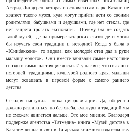
произведениям одной из самых известных писательниц
Астрид Линдгрен, которая и основала сам парк. Казани не
хватает такого музея, куда могут прийти дети со своими
родителями, бабушками и дедушками, где нет стекла, где
нет запрета трогать экспонаты. Почему бы не создать
такой музей, где на примере татарских сказок дети могли
бы изучать свои традиции и историю? Когда я была в
«
Юнибаккене», то видела, как молодой отец дал в руки
малышу молоток. Они вместе забивали самые настоящие
гвозди в самые настоящие доски. И у нас все, что связано с
историей, традициями, культурой родного края, малыши
могут осваивать в игровой форме с самого раннего
детства.
Сегодня наступила эпоха цифровизации. Да, общество
должно развиваться, но без хлеба, культуры и традиций мы
не сможем двигаться дальше. Это мое мнение. Благодаря
поддержке агентства «Татмедиа» книга «Музей детства в
Казани» вышла в свет в Татарском книжном издательстве.