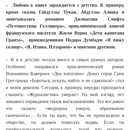
– Любовь к книге зарождается с детства. К примеру,
кроме сказок Габдуллы Тукая, Абдуллы Алиша я
зачитывалась
романом Джонатана Свифта
«Путешествия
Гулливера
», приключенческой книгой
французского писателя Жюля Верна «Дети капитана
Гранта»,
произведениями Нодара Думбадзе «Я вижу
солнце», «Я, Илико, Илларион» и многими другими.
– И я в детстве читала много и самых разных авторов.
Особенно понравился приключенческий роман
Вениамина Каверина «Два капитана». Девиз героя Сани
Григорьева «Бороться, искать, найти и не сдаваться!» стал
и моим девизом. Сегодня, к примеру, нередко приходится
слышать: «Журналистика умерла!» На мой взгляд, нет
никакого оправдания таким высказываниям. Это все равно
что сказать: «медицина умерла, образование
скончалось»… Если ты врач, что бы не происходило в
обществе, ты должен помогать людям. Если ты
профессиональный журналист, делай что можешь,