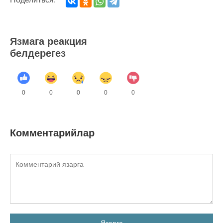
Язмага реакция
белдерегез
0
0
0
0
0
Комментарийлар
Язарга