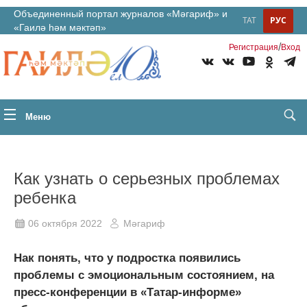
Объединенный портал журналов «Мәгариф» и
ТАТ
РУС
«Гаилә һәм мәктәп»
/
Регистрация
Вход
Меню
Как узнать о серьезных проблемах
ребенка
06 октября 2022
Мәгариф
Нак понять, что у подростка появились
проблемы с эмоциональным состоянием, на
пресс-конференции в «Татар-информе»