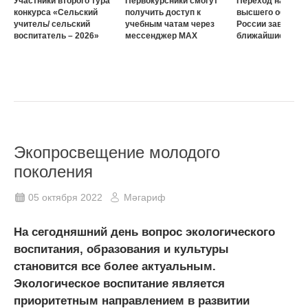
Участники второго тура
Первокурсники смогут
Переход на нову
конкурса «Сельский
получить доступ к
высшего образов
учитель/ сельский
учебным чатам через
России завершат
воспитатель – 2026»
мессенджер MAX
ближайшие три г
Экопросвещение молодого
поколения
05 октября 2022
Мәгариф
На сегодняшний день вопрос экологического
воспитания, образования и культуры
становится все более актуальным.
Экологическое воспитание является
приоритетным направлением в развитии