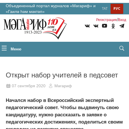
Объединенный портал журналов «Мәгариф» и
ТАТ
РУС
«Гаилә һәм мәктәп»
/
Регистрация
Вход
Меню
Открыт набор учителей в педсовет
07 сентября 2020
Мәгариф
Начался набор в Всероссийский экспертный
педагогический совет. Чтобы выдвинуть свою
кандидатуру, нужно рассказать в заявке о
педагогических достижениях, поделиться своим