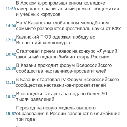
В Арском агропромышленном колледже
завершается капитальный ремонт общежития
11:59
и учебных корпусов
На V Казанском глобальном молодёжном
14:00
саммите развернется фестиваль науки от КФУ
Казанский ТЮЗ одержал победу во
17:14
Всероссийском конкурсе
Стартовал прием заявок на конкурс «Лучший
16:42
школьный педагог-библиотекарь России»
В Казани проходит форум Всероссийского
15:39
сообщества наставников-просветителей
В Казани стартовал IV Форум Всероссийского
11:11
сообщества наставников-просветителей
В колледжи Татарстана подано более 50
10:37
тысяч заявлений
Переход на новую модель высшего
образования в России завершат в ближайшие
15:57
три года