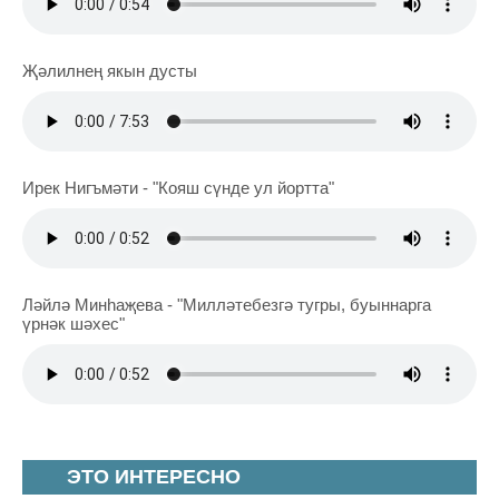
Җәлилнең якын дусты
Ирек Нигъмәти - "Кояш сүнде ул йортта"
Ләйлә Минһаҗева - "Милләтебезгә тугры, буыннарга
үрнәк шәхес"
ЭТО ИНТЕРЕСНО