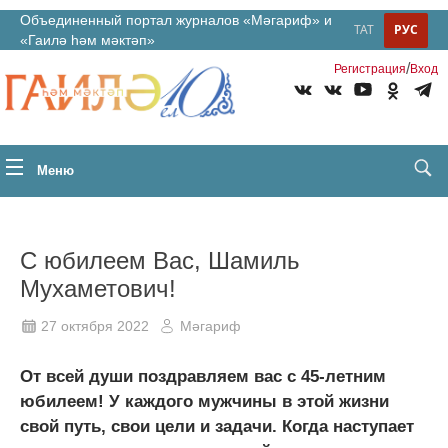
Объединенный портал журналов «Мәгариф» и
ТАТ
РУС
«Гаилә һәм мәктәп»
/
Регистрация
Вход
Меню
С юбилеем Вас, Шамиль
Мухаметович!
27 октября 2022
Мәгариф
От всей души поздравляем вас с 45-летним
юбилеем! У каждого мужчины в этой жизни
свой путь, свои цели и задачи. Когда наступает