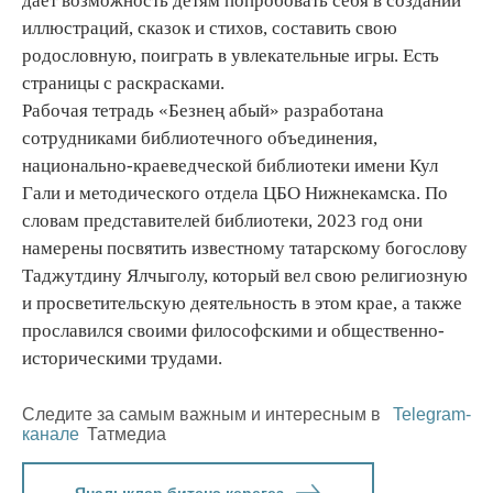
дает возможность детям попробовать себя в создании
иллюстраций, сказок и стихов, составить свою
родословную, поиграть в увлекательные игры. Есть
страницы с раскрасками.
Рабочая тетрадь «Безнең абый» разработана
сотрудниками библиотечного объединения,
национально-краеведческой библиотеки имени Кул
Гали и методического отдела ЦБО Нижнекамска. По
словам представителей библиотеки, 2023 год они
намерены посвятить известному татарскому богослову
Таджутдину Ялчыголу, который вел свою религиозную
и просветительскую деятельность в этом крае, а также
прославился своими философскими и общественно-
историческими трудами.
Следите за самым важным и интересным в
Telegram-
канале
Татмедиа
Яңалыклар битенә керегез