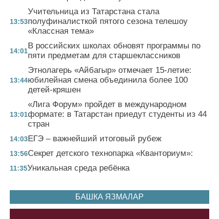
Учительница из Татарстана стала
полуфиналисткой пятого сезона телешоу
13:53
«Классная тема»
В российских школах обновят программы по
14:01
пяти предметам для старшеклассников
Этнолагерь «Айбагыр» отмечает 15-летие:
юбилейная смена объединила более 100
13:44
детей-кряшен
«Лига Форум» пройдет в международном
формате: в Татарстан приедут студенты из 44
13:01
стран
ЕГЭ – важнейший итоговый рубеж
14:03
Секрет детского технопарка «Кванториум»:
13:56
Уникальная среда ребёнка
11:35
БАШКА ЯЗМАЛАР