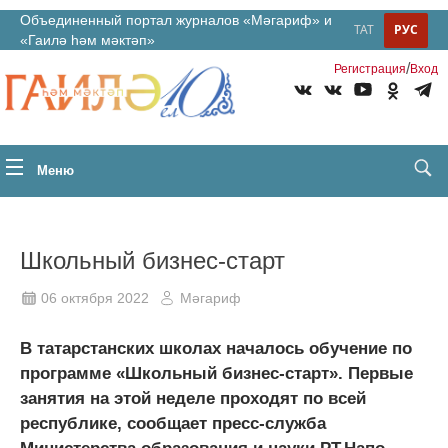
Объединенный портал журналов «Мәгариф» и
ТАТ
РУС
«Гаилә һәм мәктәп»
/
Регистрация
Вход
Меню
Школьный бизнес-старт
06 октября 2022
Мәгариф
В татарстанских школах началось обучение по
программе «Школьный бизнес-старт». Первые
занятия на этой неделе проходят по всей
республике, сообщает пресс-служба