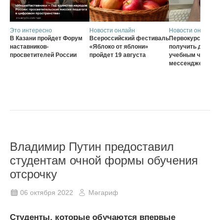
Это интересно
Новости онлайн
Новости онлайн
В Казани пройдет Форум
Всероссийский фестиваль
Первокурсники с
наставников-
«Яблоко от яблони»
получить доступ 
просветителей России
пройдет 19 августа
учебным чатам ч
мессенджер MA
Владимир Путин предоставил
студентам очной формы обучения
отсрочку
06 октября 2022
Мәгариф
Студенты, которые обучаются впервые