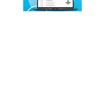
© 2011 - 2026. Сетевое издание «Мәгариф-уку» (перевод
«Просвещение-чтение»). Все права защищены.
© ТАТМЕДИА. Все материалы, размещенные на сайте, защищены
законом.
Перепечатка, воспроизведение и распространение в любом объеме
информации,
размещенной на сайте, возможна только с письменного согласия
редакций СМИ.