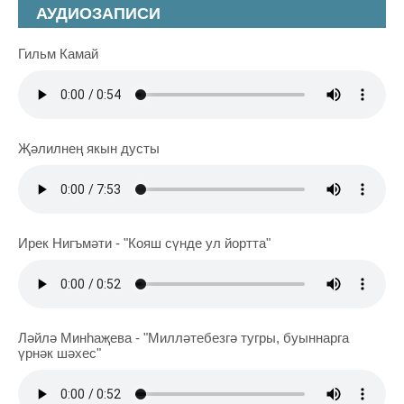
АУДИОЗАПИСИ
Гильм Камай
Җәлилнең якын дусты
Ирек Нигъмәти - "Кояш сүнде ул йортта"
Ләйлә Минһаҗева - "Милләтебезгә тугры, буыннарга
үрнәк шәхес"