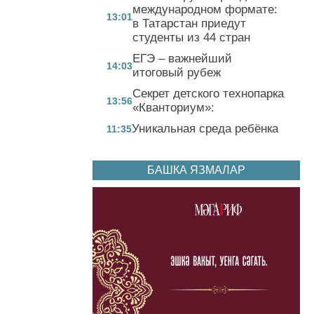
международном формате:
13:01
в Татарстан приедут
студенты из 44 стран
ЕГЭ – важнейший
14:03
итоговый рубеж
Секрет детского технопарка
13:56
«Кванториум»:
Уникальная среда ребёнка
11:35
БАШКА ЯЗМАЛАР