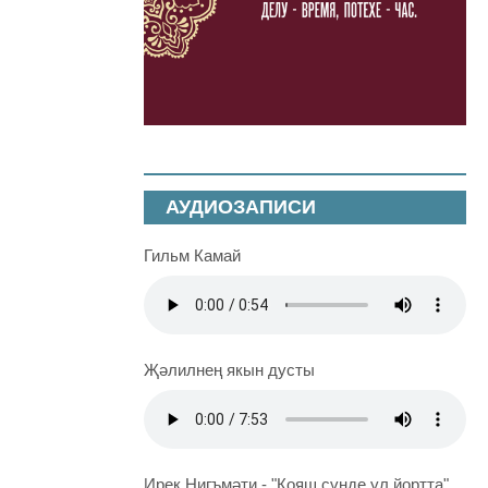
АУДИОЗАПИСИ
Гильм Камай
Җәлилнең якын дусты
Ирек Нигъмәти - "Кояш сүнде ул йортта"