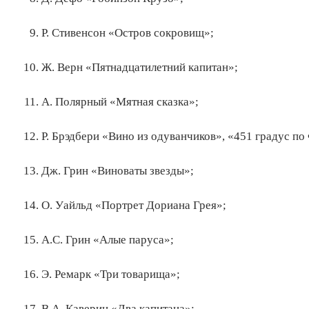
Р. Стивенсон «Остров сокровищ»;
Ж. Верн «Пятнадцатилетний капитан»;
А. Полярный «Мятная сказка»;
Р. Брэдбери «Вино из одуванчиков», «451 градус по
Дж. Грин «Виноваты звезды»;
О. Уайльд «Портрет Дориана Грея»;
А.С. Грин «Алые паруса»;
Э. Ремарк «Три товарища»;
В.А. Каверин «Два капитана»;