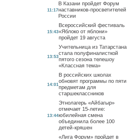
В Казани пройдет Форум
наставников-просветителей
11:17
России
Всероссийский фестиваль
«Яблоко от яблони»
15:43
пройдет 19 августа
Учительница из Татарстана
стала полуфиналисткой
13:53
пятого сезона телешоу
«Классная тема»
В российских школах
обновят программы по пяти
14:01
предметам для
старшеклассников
Этнолагерь «Айбагыр»
отмечает 15-летие:
юбилейная смена
13:44
объединила более 100
детей-кряшен
«Лига Форум» пройдет в