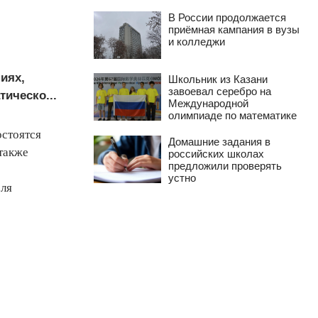
В России продолжается
приёмная кампания в вузы
и колледжи
иях,
Школьник из Казани
завоевал серебро на
ическо...
Международной
олимпиаде по математике
остоятся
Домашние задания в
 также
российских школах
предложили проверять
устно
еля