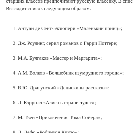
старших классов предпочитают русскую классику. В спис
Выглядит список следующим образом:
Антуан де Сент-Экзюпери «Маленький принц»;
Дж. Роулинг, серия романов о Гарри Поттере;
М.А. Булгаков «Мастер и Маргарита»;
А.М. Волков «Волшебник изумрудного города»;
В.Ю. Драгунский «Денискины рассказы»;
Л. Кэрролл «Алиса в стране чудес»;
М. Твен «Приключения Тома Сойера»;
Д. Дефо «Робинзон Крузо»;