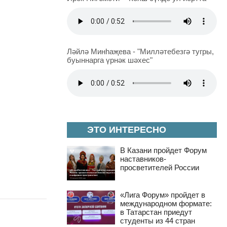
Ләйлә Минһаҗева - "Милләтебезгә тугры,
буыннарга үрнәк шәхес"
ЭТО ИНТЕРЕСНО
В Казани пройдет Форум
наставников-
просветителей России
«Лига Форум» пройдет в
международном формате:
в Татарстан приедут
студенты из 44 стран