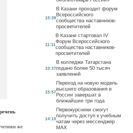
В Казани проходит форум
Всероссийского
15:39
сообщества наставников-
просветителей
В Казани стартовал IV
Форум Всероссийского
11:11
сообщества наставников-
просветителей
В колледжи Татарстана
подано более 50 тысяч
10:37
заявлений
Переход на новую модель
высшего образования в
15:57
России завершат в
ближайшие три года
Первокурсники смогут
речень
получить доступ к учебным
14:15
чатам через мессенджер
ученики же
MAX