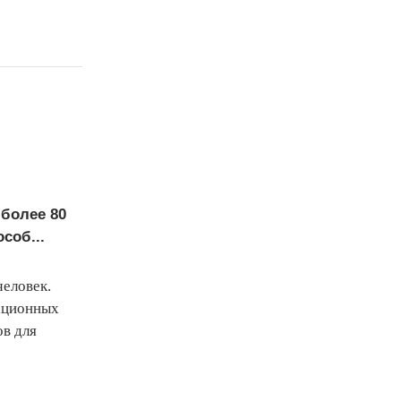
более 80
соб...
человек.
национных
ов для