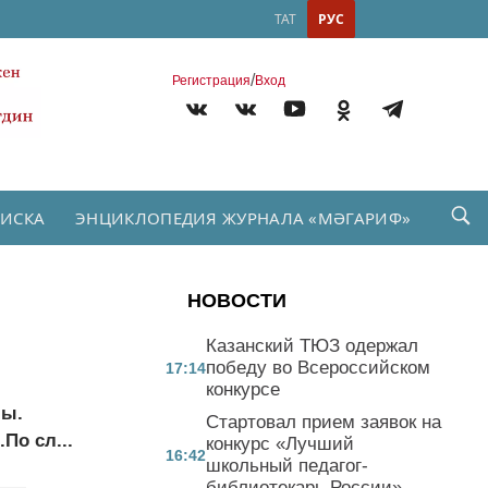
ТАТ
РУС
/
Регистрация
Вход
ПИСКА
ЭНЦИКЛОПЕДИЯ ЖУРНАЛА «МӘГАРИФ»
НОВОСТИ
Казанский ТЮЗ одержал
победу во Всероссийском
17:14
конкурсе
лы.
Стартовал прием заявок на
По сл...
конкурс «Лучший
16:42
школьный педагог-
библиотекарь России»