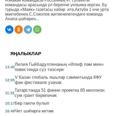
Азнакай командасы Россиянең 47 субъекты
командасы арасында ул беренче унлыкка кергән. Бу
турыда «Маяк» газетасы хәбәр итә.Актүбә 1 нче урта
мәктәбенең С.Соколов җитәкчелегендәге команда
Анапа шәһәрен...
ЯҢАЛЫКЛАР
Лилия Гыйбадуллинаның «Әлиф ләм мин»
13:40
повестенда сүз тәэсире
V Казан глобаль яшьләр саммитында КФУ
12:05
фән фестивале узачак
Татарстанда 51 фәнни проектка 85 миллион
11:32
сум грант биреләчәк
Бер гаилә булып
10:17
Чит шәһәргә китәм
16:48