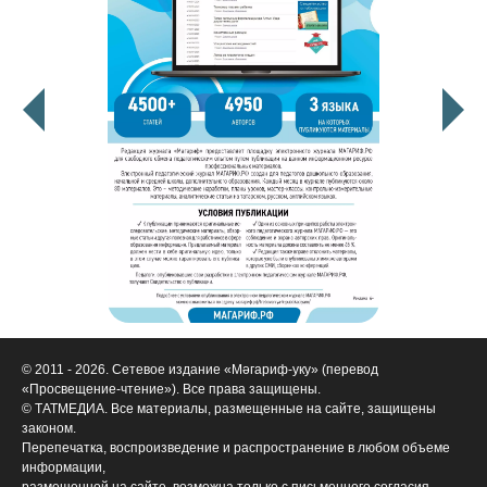
© 2011 - 2026. Сетевое издание «Мәгариф-уку» (перевод
«Просвещение-чтение»). Все права защищены.
© ТАТМЕДИА. Все материалы, размещенные на сайте, защищены
законом.
Перепечатка, воспроизведение и распространение в любом объеме
информации,