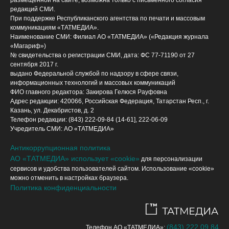
размещенной на сайте, возможна только с письменного согласия
редакций СМИ.
При поддержке Республиканского агентства по печати и массовым
коммуникациям «ТАТМЕДИА».
Наименование СМИ: Филиал АО «ТАТМЕДИА» («Редакция журнала
«Магариф»)
№ свидетельства о регистрации СМИ, дата: ФС 77-71190 от 27
сентября 2017 г.
выдано Федеральной службой по надзору в сфере связи,
информационных технологий и массовых коммуникаций
ФИО главного редактора: Закирова Гелюся Рауфовна
Адрес редакции: 420066, Российская Федерация, Татарстан Респ., г.
Казань, ул. Декабристов, д. 2
Телефон редакции: (843) 222-09-84 (14-61], 222-06-09
Учредитель СМИ: АО «ТАТМЕДИА»
Антикоррупционная политика
АО «ТАТМЕДИА» использует «cookie»
для персонализации
сервисов и удобства пользователей сайтом. Использование «cookie»
можно отменить в настройках браузера.
Политика конфиденциальности
(843) 222 09 84
Телефон АО «ТАТМЕДИА»: