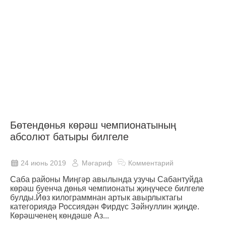
Бөтендөнья көрәш чемпионатының
абсолют батыры билгеле
24 июнь 2019
Мәгариф
Комментарий
Саба районы Миңгәр авылында узучы Сабантуйда
көрәш буенча дөнья чемпионаты җиңүчесе билгеле
булды.Йөз килограммнан артык авырлыктагы
категориядә Россиядән Фирдүс Зәйнуллин җиңде.
Көрәшченең көндәше Аз...