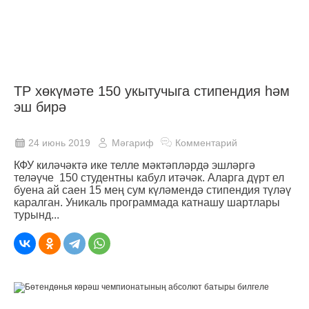
ТР хөкүмәте 150 укытучыга стипендия һәм
эш бирә
24 июнь 2019
Мәгариф
Комментарий
КФУ киләчәктә ике телле мәктәпләрдә эшләргә
теләүче 150 студентны кабул итәчәк. Аларга дүрт ел
буена ай саен 15 мең сум күләмендә стипендия түләү
каралган. Уникаль программада катнашу шартлары
турынд...