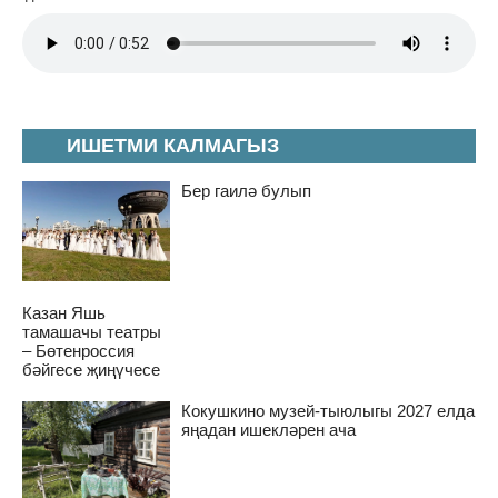
ИШЕТМИ КАЛМАГЫЗ
Бер гаилә булып
Казан Яшь
тамашачы театры
– Бөтенроссия
бәйгесе җиңүчесе
Кокушкино музей-тыюлыгы 2027 елда
яңадан ишекләрен ача