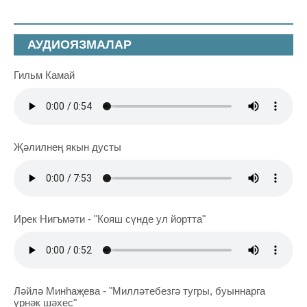
АУДИОЯЗМАЛАР
Гильм Камай
Җәлилнең якын дусты
Ирек Нигъмәти - "Кояш сүнде ул йортта"
Ләйлә Минһаҗева - "Милләтебезгә тугры, буыннарга
үрнәк шәхес"