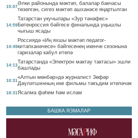
Әлки районында мәктәп, балалар бакчасы
15:07
төзелгән, сигез мәктәп ашханәсе яңартылган
Татарстан укучылары «Зур тәнәфес»
Бөтенроссия бәйгесе финалында уңышлы
14:59
чыгыш ясады
Россиядә «Иң яхшы мәктәп педагог-
китапханәчесе» бәйгесенең икенче сезонына
14:49
гаризалар кабул ителә
Татарстанда «Электрон мактау тактасы» эшли
14:13
башлады
«Алтын мөнбәр»дә журналист Зөфәр
10:31
Дәүләтшинның ике фильмы тәкъдим ителәчәк
Ясалма фәһем һәм ислам
18:31
БАШКА ЯЗМАЛАР