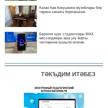
Казан һәм Кокушкино музейлары бер
тарихи хикәягә берләшәчәк
Беренче курс студентлары MAX
мессенджеры аша уку йорты
чатларына кушыла алачак
ТӘКЪДИМ ИТӘБЕЗ