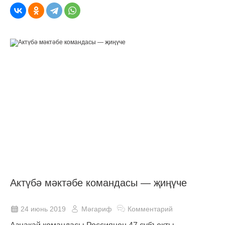
Актүбә мәктәбе командасы — җиңүче
24 июнь 2019
Мәгариф
Комментарий