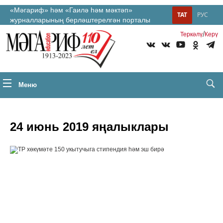
«Мәгариф» һәм «Гаилә һәм мәктәп»
ТАТ
РУС
журналларының берләштерелгән порталы
/
Теркəлү
Керү
Меню
24 июнь 2019 яңалыклары