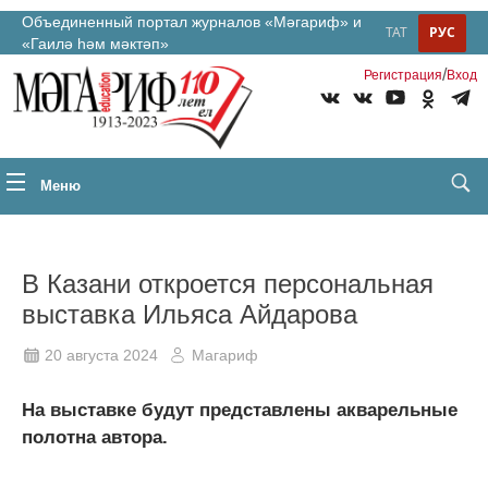
Объединенный портал журналов «Мәгариф» и
ТАТ
РУС
«Гаилә һәм мәктәп»
/
Регистрация
Вход
Меню
В Казани откроется персональная
выставка Ильяса Айдарова
20 августа 2024
Магариф
На выставке будут представлены акварельные
полотна автора.