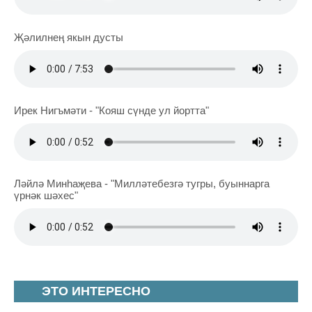
Җәлилнең якын дусты
Ирек Нигъмәти - "Кояш сүнде ул йортта"
Ләйлә Минһаҗева - "Милләтебезгә тугры, буыннарга
үрнәк шәхес"
ЭТО ИНТЕРЕСНО