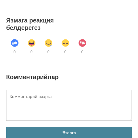
Язмага реакция
белдерегез
0
0
0
0
0
Комментарийлар
Язарга