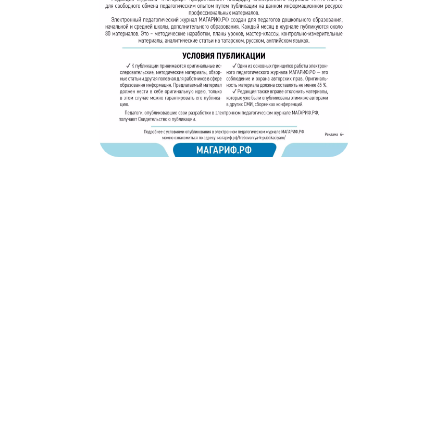
© 2011 - 2026. Сетевое издание «Мәгариф-уку» (перевод
«Просвещение-чтение»). Все права защищены.
© ТАТМЕДИА. Все материалы, размещенные на сайте, защищены
законом.
Перепечатка, воспроизведение и распространение в любом объеме
информации,
размещенной на сайте, возможна только с письменного согласия
редакций СМИ.
При поддержке Республиканского агентства по печати и массовым
коммуникациям «ТАТМЕДИА».
Наименование СМИ: Филиал АО «ТАТМЕДИА» («Редакция журнала
«Магариф»)
№ свидетельства о регистрации СМИ, дата: ФС 77-71190 от 27
сентября 2017 г.