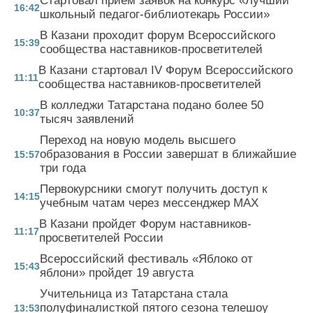
Стартовал прием заявок на конкурс «Лучший
16:42
школьный педагог-библиотекарь России»
В Казани проходит форум Всероссийского
15:39
сообщества наставников-просветителей
В Казани стартовал IV Форум Всероссийского
11:11
сообщества наставников-просветителей
В колледжи Татарстана подано более 50
10:37
тысяч заявлений
Переход на новую модель высшего
образования в России завершат в ближайшие
15:57
три года
Первокурсники смогут получить доступ к
14:15
учебным чатам через мессенджер MAX
В Казани пройдет Форум наставников-
11:17
просветителей России
Всероссийский фестиваль «Яблоко от
15:43
яблони» пройдет 19 августа
Учительница из Татарстана стала
полуфиналисткой пятого сезона телешоу
13:53