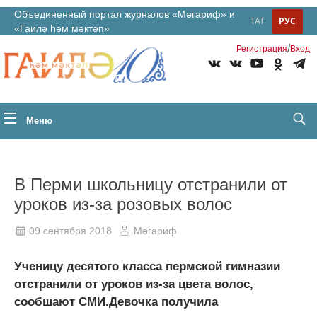
Объединенный портал журналов «Мәгариф» и
ТАТ
РУС
«Гаилә һәм мәктәп»
/
Регистрация
Вход
Меню
В Перми школьницу отстранили от
уроков из-за розовых волос
09 сентября 2018
Мәгариф
Ученицу десятого класса пермской гимназии
отстранили от уроков из-за цвета волос,
сообшают СМИ.Девочка получила