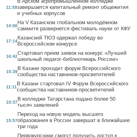
В Арском агропромышленном колледже
завершается капитальный ремонт общежития
11:59
и учебных корпусов
На V Казанском глобальном молодёжном
14:00
саммите развернется фестиваль науки от КФУ
Казанский ТЮЗ одержал победу во
17:14
Всероссийском конкурсе
Стартовал прием заявок на конкурс «Лучший
16:42
школьный педагог-библиотекарь России»
В Казани проходит форум Всероссийского
15:39
сообщества наставников-просветителей
В Казани стартовал IV Форум Всероссийского
11:11
сообщества наставников-просветителей
В колледжи Татарстана подано более 50
10:37
тысяч заявлений
Переход на новую модель высшего
образования в России завершат в ближайшие
15:57
три года
Первокурсники смогут получить доступ к