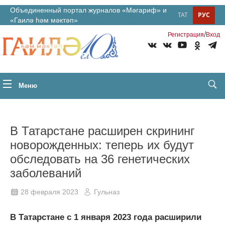
Объединенный портал журналов «Мәгариф» и
ТАТ
РУС
«Гаилә һәм мәктәп»
/
Регистрация
Вход
Меню
В Татарстане расширен скрининг
новорожденных: теперь их будут
обследовать на 36 генетических
заболеваний
28 февраля 2023
Гульназ
В Татарстане с 1 января 2023 года расширили