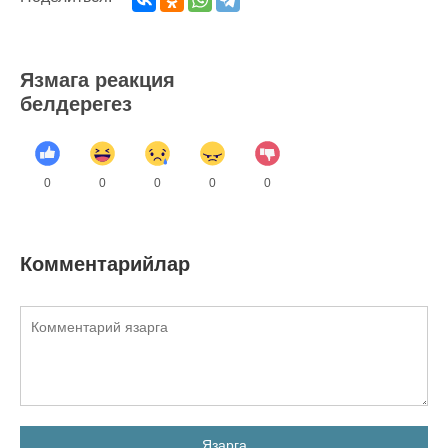
Язмага реакция
белдерегез
0
0
0
0
0
Комментарийлар
Язарга