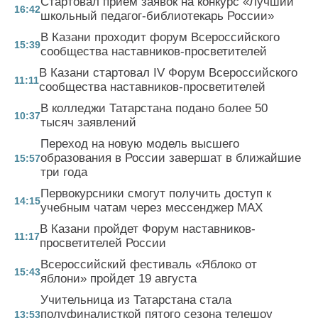
Стартовал прием заявок на конкурс «Лучший
16:42
школьный педагог-библиотекарь России»
В Казани проходит форум Всероссийского
15:39
сообщества наставников-просветителей
В Казани стартовал IV Форум Всероссийского
11:11
сообщества наставников-просветителей
В колледжи Татарстана подано более 50
10:37
тысяч заявлений
Переход на новую модель высшего
образования в России завершат в ближайшие
15:57
три года
Первокурсники смогут получить доступ к
14:15
учебным чатам через мессенджер MAX
В Казани пройдет Форум наставников-
11:17
просветителей России
Всероссийский фестиваль «Яблоко от
15:43
яблони» пройдет 19 августа
Учительница из Татарстана стала
полуфиналисткой пятого сезона телешоу
13:53