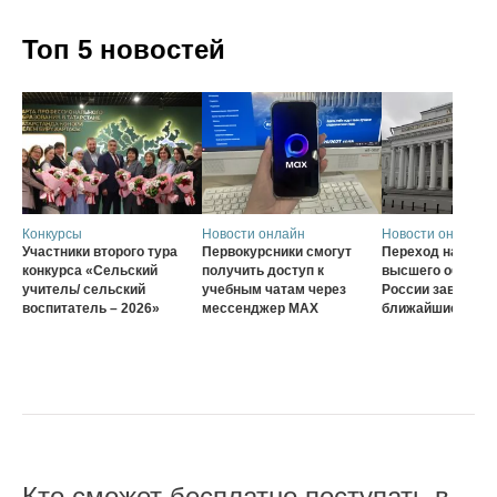
Топ 5 новостей
Конкурсы
Новости онлайн
Новости онлайн
Участники второго тура
Первокурсники смогут
Переход на нову
конкурса «Сельский
получить доступ к
высшего образов
учитель/ сельский
учебным чатам через
России завершат
воспитатель – 2026»
мессенджер MAX
ближайшие три г
Кто сможет бесплатно поступать в