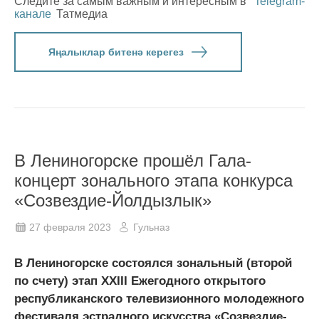
Следите за самым важным и интересным в
Telegram-
канале
Татмедиа
Яңалыклар битенә керегез
В Лениногорске прошёл Гала-
концерт зонального этапа конкурса
«Созвездие-Йолдызлык»
27 февраля 2023
Гульназ
В Лениногорске состоялся зональный (второй
по счету) этап XXIII Ежегодного открытого
республиканского телевизионного молодежного
фестиваля эстрадного искусства «Созвездие-