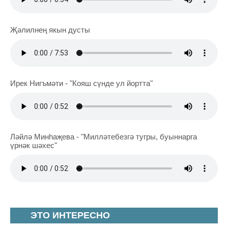
Җәлилнең якын дусты
Ирек Нигъмәти - "Кояш сүнде ул йортта"
Ләйлә Минһаҗева - "Милләтебезгә тугры, буыннарга
үрнәк шәхес"
ЭТО ИНТЕРЕСНО