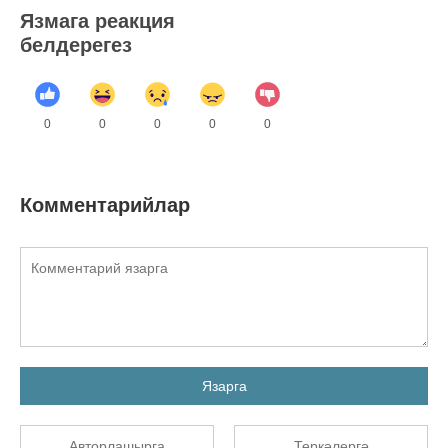
Язмага реакция
белдерегез
0
0
0
0
0
Комментарийлар
Язарга
Авторлашырга
Теркәлергә