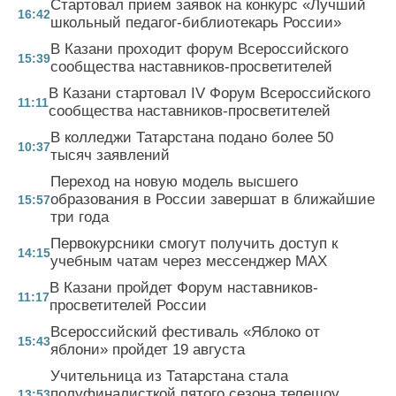
Стартовал прием заявок на конкурс «Лучший
16:42
школьный педагог-библиотекарь России»
В Казани проходит форум Всероссийского
15:39
сообщества наставников-просветителей
В Казани стартовал IV Форум Всероссийского
11:11
сообщества наставников-просветителей
В колледжи Татарстана подано более 50
10:37
тысяч заявлений
Переход на новую модель высшего
образования в России завершат в ближайшие
15:57
три года
Первокурсники смогут получить доступ к
14:15
учебным чатам через мессенджер MAX
В Казани пройдет Форум наставников-
11:17
просветителей России
Всероссийский фестиваль «Яблоко от
15:43
яблони» пройдет 19 августа
Учительница из Татарстана стала
полуфиналисткой пятого сезона телешоу
13:53