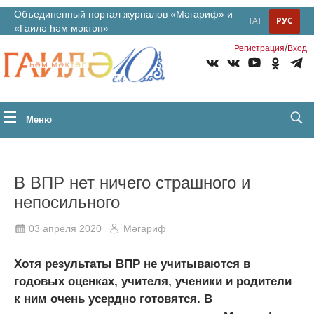
Объединенный портал журналов «Мәгариф» и
ТАТ
РУС
«Гаилә һәм мәктәп»
/
Регистрация
Вход
Меню
В ВПР нет ничего страшного и
непосильного
03 апреля 2020
Мәгариф
Хотя результаты ВПР не учитываются в
годовых оценках, учителя, ученики и родители
к ним очень усердно готовятся. В