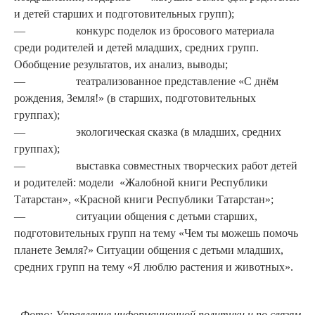
и детей старших и подготовительных групп);
— конкурс поделок из бросово­го материала
среди родителей и детей младших, средних групп.
Обобщение результатов, их ана­лиз, выводы;
— театрализованное представле­ние «С днём
рождения, Земля!» (в старших, подготовительных
группах);
— экологическая сказка (в млад­ших, средних
группах);
— выставка совместных творчес­ких работ детей
и родителей: модели «Жалобной книги Республики
Татарстан», «Красной кни­ги Республики Татарстан»;
— ситуации общения с детьми старших,
подготовительных групп на тему «Чем ты мо­жешь помочь
планете Земля?» Ситуации общения с детьми младших,
средних групп на тему «Я люблю растения и животных».
Фото: Управление информационной политики и по связям