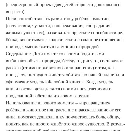
(среднесрочный проект для детей старшего дошкольного
возраста).
Цели: способствовать развитию у ребёнка эмпатии
(сочувствия, чуткости, сопереживания, состра­дания
живым существам), разви­вать творческие способности ре­
бёнка, воспитывать экологически-осознанное отношение к
при­роде, умение жить в гармонии с природой.
Содержание. Дети вместе со своими родителями
выбирают объект природы, беседуют, рису­ют, составляют
рассказ (от име­ни животного или растения) о том, как
иногда очень трудно жи­вётся обитателю нашей планеты, и
оформляют модель «Жалобной книги». Когда модель
книги готова, дети делят­ся своими впечатлениями о
проделанной работе на итоговом за­нятии.
Использование игрового мо­мента – «превращение»
ребёнка в животное или растение и расска­зывание от его
лица, помогает дошкольнику почувствовать боль, обиду,
понять, как не просто жи­вёт это живое существо. В резуль­
тате проделанной работы, у ребён­ка появляется желание