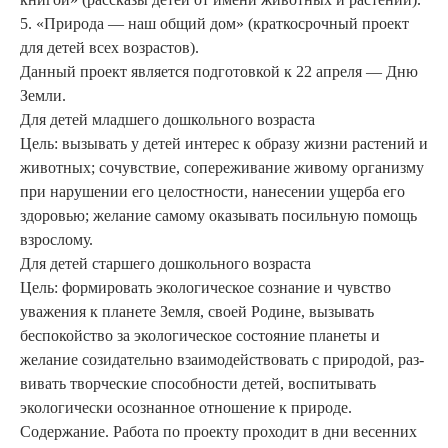
5. «Природа — наш общий дом» (краткосрочный проект
для детей всех возрастов).
Данный проект является под­готовкой к 22 апреля — Дню
Земли.
Для детей младшего дошколь­ного возраста
Цель: вызывать у детей инте­рес к образу жизни растений и
животных; сочувствие, сопережи­вание живому организму
при на­рушении его целостности, нанесе­нии ущерба его
здоровью; жела­ние самому оказывать посиль­ную помощь
взрослому.
Для детей старшего дошколь­ного возраста
Цель: формировать экологи­ческое сознание и чувство
уваже­ния к планете Земля, своей Роди­не, вызывать
беспокойство за экологическое состояние плане­ты и
желание созидательно взаимодействовать с природой, раз­
вивать творческие способности детей, воспитывать
экологически осознанное отношение к природе.
Содержание. Работа по проек­ту проходит в дни весенних