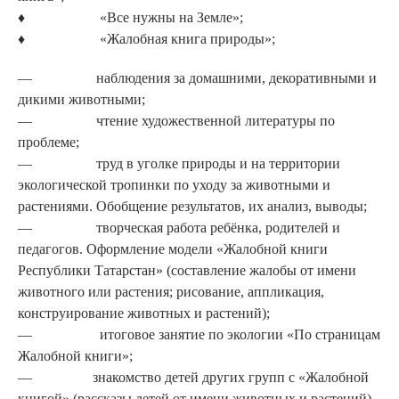
♦ «Все нужны на Земле»;
♦ «Жалобная книга природы»;
— наблюдения за домашними, декоративными и
дикими жи­вотными;
— чтение художественной лите­ратуры по
проблеме;
— труд в уголке природы и на территории
экологической тропинки по уходу за живот­ными и
растениями. Обобще­ние результатов, их анализ, вы­воды;
— творческая работа ребёнка, родителей и
педагогов. Офор­мление модели «Жалобной книги
Республики Татарстан» (состав­ление жалобы от имени
живот­ного или растения; рисование, аппликация,
конструирование животных и растений);
— итоговое занятие по экологии «По страницам
Жалобной книги»;
— знакомство детей других групп с «Жалобной
книгой» (рассказы детей от имени жи­вотных и растений).