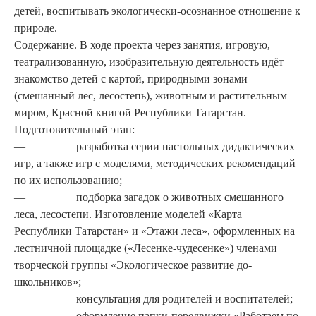
детей, воспитывать экологически-осознанное отношение к
природе.
Содержание. В ходе проекта через занятия, игровую,
театрализованную, изобразительную де­ятельность идёт
знакомство де­тей с картой, природными зонами
(смешанный лес, лесостепь), животным и растительным
ми­ром, Красной книгой Республики Татарстан.
Подготовительный этап:
— разработка серии настольных дидактических
игр, а также игр с моделями, методических ре­комендаций
по их использова­нию;
— подборка загадок о животных смешанного
леса, лесостепи. Изготовление моделей «Карта
Республики Татарстан» и «Этажи леса», офор­мленных на
лестничной пло­щадке («Лесенке-чудесенке») членами
творческой группы «Экологическое развитие до­
школьников»;
— консультация для родителей и воспитателей;
— оформление папки-передвижки «Работаем по