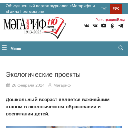
Объединенный портал журналов «Мәгариф» и
ТАТ
РУС
«Гаилә һәм мәктәп»
/
Регистрация
Вход
Меню
Экологические проекты
26 февраля 2024
Магариф
Дошкольный возраст является важнейшим
этапом в экологическом образовании и
воспитании детей.