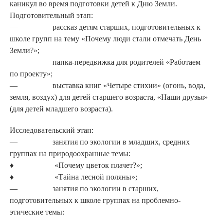
ка­никул во время подготовки детей к Дню Земли.
Подготовительный этап:
— рассказ детям старших, подготовительных к
школе групп на тему «Почему люди стали отмечать День
Земли?»;
— папка-передвижка для роди­телей «Работаем
по проекту»;
— выставка книг «Четыре сти­хии» (огонь, вода,
земля, воз­дух) для детей старшего воз­раста, «Наши друзья»
(для де­тей младшего возраста).
Исследовательский этап:
— занятия по экологии в млад­ших, средних
группах на природоохранные темы:
♦ «Почему цветок плачет?»;
♦ «Тайна лесной поляны»;
— занятия по экологии в стар­ших,
подготовительных к шко­ле группах на проблемно-
этические темы: