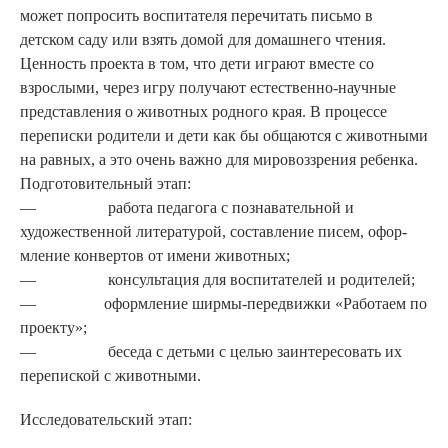
может попросить воспита­теля перечитать письмо в
детском саду или взять домой для домаш­него чтения.
Ценность проекта в том, что дети играют вместе со
взрослы­ми, через игру получают естественно-научные
представления о животных родного края. В процессе
переписки родители и дети как бы общаются с животными
на равных, а это очень важно для мировоззрения ребенка.
Подготовительный этап:
— работа педагога с познаватель­ной и
художественной литера­турой, составление писем, офор­
мление конвертов от имени животных;
— консультация для воспитате­лей и родителей;
— оформление ширмы-пере­движки «Работаем по
проек­ту»;
— беседа с детьми с целью заин­тересовать их
перепиской с животными.
Исследовательский этап: