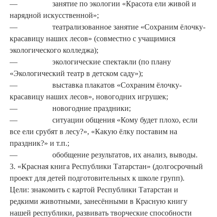
— занятие по экологии «Красо­та ели живой и
нарядной искусственной»;
— театрализованное занятие «Со­храним ёлочку-
красавицу наших лесов» (совместно с уча­щимися
экологического колледжа);
— экологические спектакли (по плану
«Экологический театр в детском саду»);
— выставка плакатов «Сохраним ёлочку-
красавицу наших лесов», новогодних игрушек;
— новогодние праздники;
— ситуации общения «Кому бу­дет плохо, если
все ели срубят в лесу?», «Какую ёлку поста­вим на
праздник?» и т.п.;
— обобщение результатов, их анализ, выводы.
3. «Красная книга Республики Татарстан» (долгосрочный
проект для детей подготовительных к школе групп).
Цели: знакомить с картой Республики Татарстан и
редкими животными, занесёнными в Красную книгу
нашей республики, развивать творческие способности