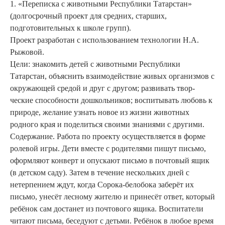
1. «Переписка с животными Республики Татарстан»
(долгосрочный проект для средних, старших,
подготовительных к школе групп).
Проект разработан с использо­ванием технологии Н.А.
Рыжо­вой.
Цели: знакомить детей с жи­вотными Республики
Татарстан, объяснить взаимодействие живых организмов с
окружающей средой и друг с другом; развивать твор­
ческие способности дошкольни­ков; воспитывать любовь к
при­роде, желание узнать новое из жизни животных
родного края и поделиться своими знаниями с другими.
Содержание. Работа по проек­ту осуществляется в форме
роле­вой игры. Дети вместе с родите­лями пишут письмо,
оформляют конверт и опускают письмо в почтовый ящик
(в детском саду). За­тем в течение нескольких дней с
нетерпением ждут, когда Сорока-белобока заберёт их
письмо, уне­сёт лесному жителю и принесёт ответ, который
ребёнок сам дос­танет из почтового ящика. Воспитатели
читают письма, беседу­ют с детьми. Ребёнок в любое время