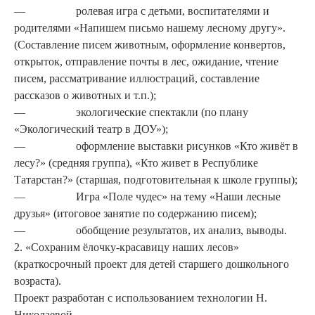
— ролевая игра с детьми, воспи­тателями и
родителями «Напи­шем письмо нашему лесному другу».
(Составление писем животным, оформление конвертов,
открыток, отправление почты в лес, ожидание, чтение
писем, рассматривание иллюстраций, составление
рассказов о жи­вотных и т.п.);
— экологические спектакли (по плану
«Экологический театр в ДОУ»);
— оформление выставки рисун­ков «Кто живёт в
лесу?» (сред­няя группа), «Кто живет в Республике
Татарстан?» (стар­шая, подготовительная к школе группы);
— Игра «Поле чудес» на тему «Наши лесные
дру­зья» (итоговое занятие по содержанию писем);
— обобщение результатов, их анализ, выводы.
2. «Сохраним ёлочку-красавицу наших лесов»
(краткосрочный проект для детей старшего дошкольного
возраста).
Проект разработан с использо­ванием технологии Н.
Николае­вой.