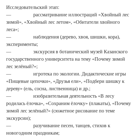
Исследовательский этап:
— рассматривание иллюстраций «Хвойный лес
зимой», «Хвой­ный лес летом», «Обитатели хвойного
леса»;
— наблюдения (дерево, хвоя, шишки, кора),
эксперименты;
— эк­скурсия в ботанический музей Казанского
государственного университета на тему «Почему зимой
лес зелёный?»;
— игротека по экологии. Дидак­тические игры
«Пищевые це­почки», «Друзья ели», «Подбе­ри шишку к
дереву» (ель, сосна, лиственница) и др.;
— изобразительная деятельность «В лесу
родилась ёлочка», «Со­храним ёлочку» (плакаты), «Почему
зимой лес зелёный?» (сюжетное рисование по теме
экскурсии);
— разучивание песен, танцев, сти­хов к
новогодним праздникам;