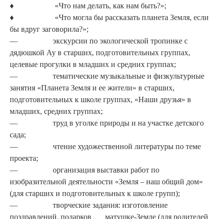
♦ «Что нам делать, как нам быть?»;
♦ «Что могла бы рассказать планета Земля, если
бы вдруг заговорила?»;
— экскурсии по экологической тропинке с
дядюшкой Ау в старших, подготовительных группах,
целевые прогулки в младших и средних группах;
— тематические музыкальные и физкультурные
занятия «Пла­нета Земля и ее жители» в стар­ших,
подготовительных к шко­ле группах, «Наши друзья» в
младших, средних группах;
— труд в уголке природы и на участке детского
сада;
— чтение художественной лите­ратуры по теме
проекта;
— организация выставки работ по
изобразительной деятельно­сти «Земля – наш общий дом»
(для старших и подготовитель­ных к школе групп);
— творческие задания: изготов­ление
поздравлений, подарков матушке-Земле (для родителей