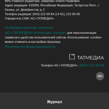
ФИО главного редактора: Закирова Гелюся Рауфовна
Адрес редакции: 420066, Российская Федерация, Татарстан Респ., г.
Казань, ул. Декабристов, д. 2
Телефон редакции: (843) 222-09-84 (14-61], 222-06-09
Учредитель СМИ: АО «ТАТМЕДИА»
Антикоррупционная политика
АО «ТАТМЕДИА» использует «cookie»
для персонализации
сервисов и удобства пользователей сайтом. Использование «cookie»
можно отменить в настройках браузера.
Политика конфиденциальности
(843) 222 09 84
Телефон АО «ТАТМЕДИА»:
16+
Журнал