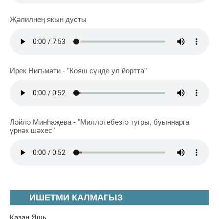
Җәлилнең якын дусты
Ирек Нигъмәти - "Кояш сүнде ул йортта"
Ләйлә Минһаҗева - "Милләтебезгә тугры, буыннарга
үрнәк шәхес"
ИШЕТМИ КАЛМАГЫЗ
Казан Яшь