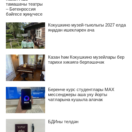
тамашачы театры
– Бөтенроссия
бәйгесе җиңүчесе
Кокушкино музей-тыюлыгы 2027 елда
яңадан ишекләрен ача
Казан һәм Кокушкино музейлары бер
тарихи хикәягә берләшәчәк
Беренче курс студентлары MAX
мессенджеры аша уку йорты
чатларына кушыла алачак
БДИны телдән