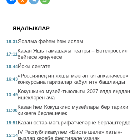
ЯҢАЛЫКЛАР
Ясалма фәһем һәм ислам
18:31
Казан Яшь тамашачы театры – Бөтенроссия
17:11
бәйгесе җиңүчесе
Йокы сәнгате
16:44
«Россиянең иң яхшы мәктәп китапханәчесе»
16:43
конкурсына гаризалар кабул итү башланды
Кокушкино музей-тыюлыгы 2027 елда яңадан
13:49
ишекләрен ача
Казан һәм Кокушкино музейлары бер тарихи
11:00
хикәягә берләшәчәк
Казан остаз-мәгърифәтчеләрне берләштерде
15:51
IV Республикакүләм «Бистә шәле» хатын-
15:14
кызлар кәсебе фестивале узачак