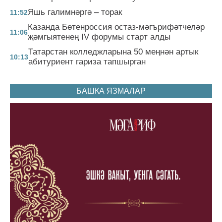
Яшь галимнәргә – торак
11:52
Казанда Бөтенроссия остаз-мәгърифәтчеләр
11:06
җәмгыятенең IV форумы старт алды
Татарстан колледжларына 50 меңнән артык
10:13
абитуриент гариза тапшырган
БАШКА ЯЗМАЛАР