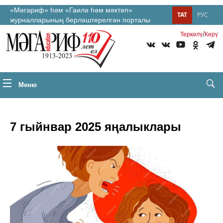
«Мәгариф» һәм «Гаилә һәм мәктәп»
ТАТ
РУС
журналларының берләштерелгән порталы
/
Теркəлү
Керү
Меню
7 гыйнвар 2025 яңалыклары