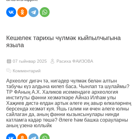
Кешелек тарихы чүлмәк кыйпылчыгына
языла
07 гыйнвар 2025
Расиха ФАИЗОВА
Комментарий
Археолог дигәч тә, нигәдер чүлмәк белән алтын
табучы күз алдына килеп баса. Чынлап та шулаймы?
ТР ФАның А.Х. Халиков исемендәге археология
институты фәнни хезмәткәре Айназ Илһам улы
Хаҗиев дистә елдан артык әлеге иң авыр өлкәләрнең
берсендә хезмәт куя. Яшь галим ни өчен әлеге юлны
сайлаган да, аның фәнни кызыксынулары нинди
катламга кадәр төшә? Әлеге һәм башка сорауларны
аның үзенә юллыйк