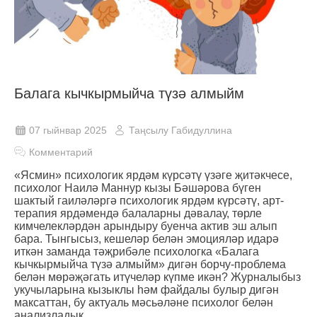
Балага кычкырмыйча түзә алмыйм
07 гыйнвар 2025
Таңсылу Габидуллина
Комментарий
«Ясмин» психологик ярдәм күрсәтү үзәге җитәкчесе,
психолог Наилә Маннур кызы Бәшәрова бүген
шактый гаиләләргә психологик ярдәм күрсәтү, арт-
терапия ярдәмендә балаларны дәвалау, төрле
кимчелекләрдән арындыру буенча актив эш алып
бара. Тынгысыз, кешеләр белән эмоцияләр идарә
иткән заманда тәҗрибәле психологка «Балага
кычкырмыйча түзә алмыйм» дигән борчу-проблема
белән мөрәҗәгать итүчеләр күпме икән? Журналыбыз
укучыларына кызыклы һәм файдалы булыр дигән
максаттан, бу актуаль мәсьәләне психолог белән
анализладык.