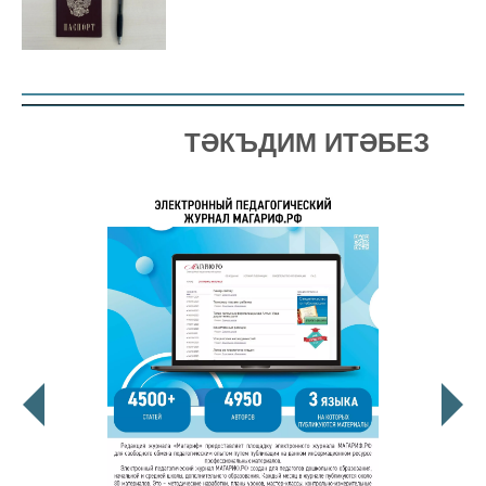
ТӘКЪДИМ ИТӘБЕЗ