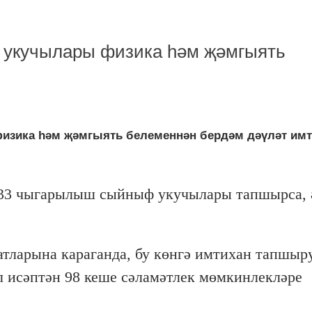
укучылары физика һәм җәмгыять
зика һәм җәмгыять белеменнән бердәм дәүләт им
33 чыгарылыш сыйныф укучылары тапшырса, 
тларына караганда, бу көнгә имтихан тапшыр
л исәптән 98 кеше сәламәтлек мөмкинлекләре