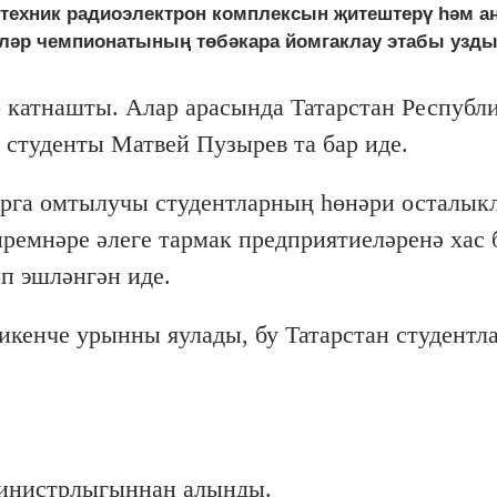
техник радиоэлектрон комплексын җитештерү һәм аң
яләр чемпионатының төбәкара йомгаклау этабы узды
р катнашты. Алар арасында Татарстан Республ
студенты Матвей Пузырев та бар иде.
арга омтылучы студентларның һөнәри осталык
ремнәре әлеге тармак предприятиеләренә хас 
п эшләнгән иде.
кенче урынны яулады, бу Татарстан студентл
министрлыгыннан алынды.