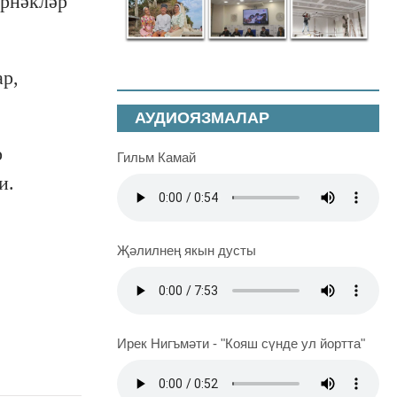
үрнәкләр
ар,
АУДИОЯЗМАЛАР
р
Гильм Камай
ли.
Җәлилнең якын дусты
Ирек Нигъмәти - "Кояш сүнде ул йортта"