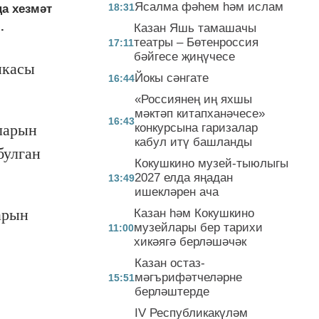
Ясалма фәһем һәм ислам
18:31
а хезмәт
.
Казан Яшь тамашачы
театры – Бөтенроссия
17:11
бәйгесе җиңүчесе
икасы
Йокы сәнгате
16:44
«Россиянең иң яхшы
мәктәп китапханәчесе»
16:43
ларын
конкурсына гаризалар
кабул итү башланды
булган
Кокушкино музей-тыюлыгы
2027 елда яңадан
13:49
ишекләрен ача
арын
Казан һәм Кокушкино
музейлары бер тарихи
11:00
хикәягә берләшәчәк
Казан остаз-
мәгърифәтчеләрне
15:51
берләштерде
IV Республикакүләм