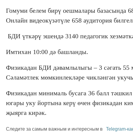
Гомуми белем бирү оешмалары базасында 68
Онлайн видеокүзәтүле 658 аудитория билгел
БДИ үткәрү эшендә 3140 педагогик хезмәтк
Имтихан 10:00 дә башланды.
Физикадан БДИ дәвамлылыгы – 3 сәгать 55 м
Сәламәтлек мөмкинлекләре чикләнгән укучыл
Физикадан минималь бусага 36 балл тәшкил 
югары уку йортына керү өчен физикадан ки
җыярга кирәк.
Следите за самым важным и интересным в
Telegram-ка