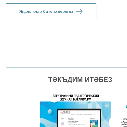
Яңалыклар битенә керегез
ТӘКЪДИМ ИТӘБЕЗ