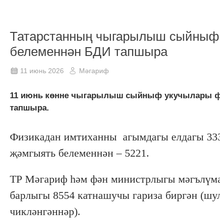
Татарстанның чыгарылыш сыйныф 
белеменнән БДИ тапшыра
11 июнь 2026
Мәгариф
11 июнь көнне чыгарылыш сыйныф укучылары фи
тапшыра.
Физикадан имтиханны агымдагы елдагы 33
җәмгыять белеменнән – 5221.
ТР Мәгариф һәм фән министрлыгы мәгълүма
барлыгы 8554 катнашучы гариза биргән (шу
чикләнгәннәр).