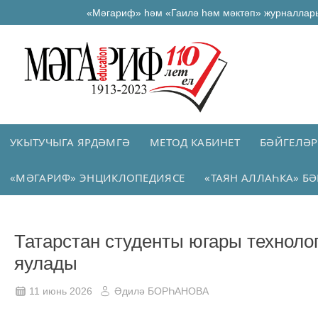
«Мәгариф» һәм «Гаилә һәм мәктәп» журналлар
УКЫТУЧЫГА ЯРДӘМГӘ
МЕТОД КАБИНЕТ
БӘЙГЕЛӘР
«МӘГАРИФ» ЭНЦИКЛОПЕДИЯСЕ
«ТАЯН АЛЛАҺКА» БӘ
Татарстан студенты югары технол
яулады
11 июнь 2026
Әдилә БОРҺАНОВА