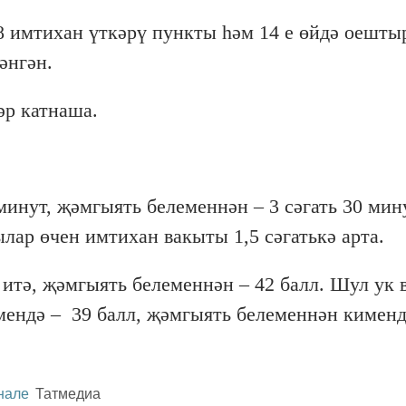
 имтихан үткәрү пункты һәм 14 е өйдә оешты
әнгән.
әр катнаша.
инут, җәмгыять белеменнән – 3 сәгать 30 мин
ар өчен имтихан вакыты 1,5 сәгатькә арта.
итә, җәмгыять белеменнән – 42 балл. Шул ук 
мендә – 39 балл, җәмгыять белеменнән кименд
нале
Татмедиа