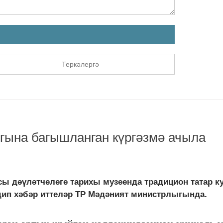
Теркәлергә
гына багышланган күргәзмә ачыла
сы дәүләтчелеге тарихы музеенда традицион татар к
ип хәбәр иттеләр ТР Мәдәният министрлыгында.