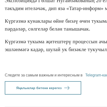
Экспозициядә Гөлшат Нугайбәкованың 20 ел
тәкъдим ителәчәк, дип яза «Татар-информ» 
Күргәзмә кунаклары өйне бизәү өчен тукыма
пәрдәләр, сөлгеләр белән танышачак.
Күргәзмә тукыма җитештерү процессын ачы
эшләнмәгә кадәр, шулай ук бизәкле тукучы
Следите за самым важным и интересным в
Telegram-ка
Яңалыклар битенә керегез