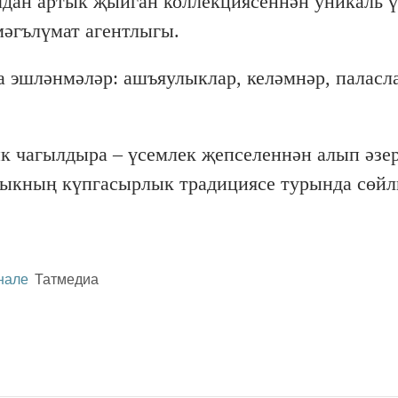
дан артык җыйган коллекциясеннән уникаль 
мәгълүмат агентлыгы.
 эшләнмәләр: ашъяулыклар, келәмнәр, паласл
к чагылдыра – үсемлек җепселеннән алып әзе
лыкның күпгасырлык традициясе турында сөй
нале
Татмедиа