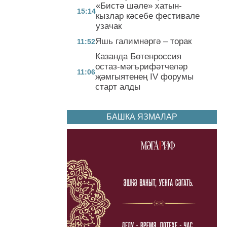
«Бистә шәле» хатын-
15:14
кызлар кәсебе фестивале
узачак
Яшь галимнәргә – торак
11:52
Казанда Бөтенроссия
остаз-мәгърифәтчеләр
11:06
җәмгыятенең IV форумы
старт алды
БАШКА ЯЗМАЛАР