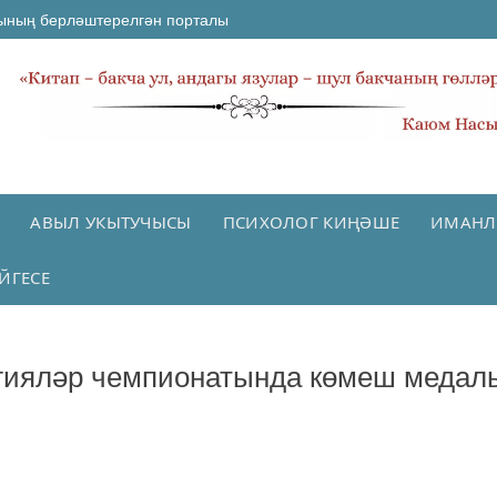
ының берләштерелгән порталы
АВЫЛ УКЫТУЧЫСЫ
ПСИХОЛОГ КИҢӘШЕ
ИМАНЛ
ЙГЕСЕ
огияләр чемпионатында көмеш медал