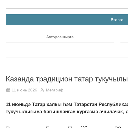
Язарга
Авторлашырга
Казанда традицион татар тукучылы
11 июнь 2026
Мәгариф
11 июньдә Татар халкы һәм Татарстан Республика
тукучылыгына багышланган күргәзмә ачылачак, д