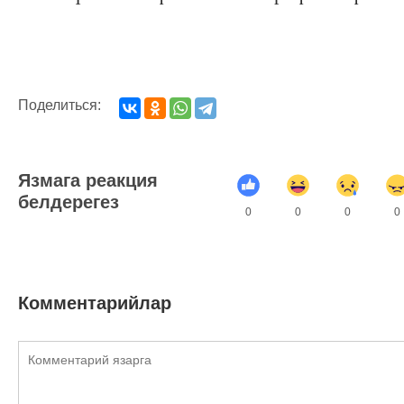
Поделиться:
Язмага реакция
белдерегез
0
0
0
0
Комментарийлар