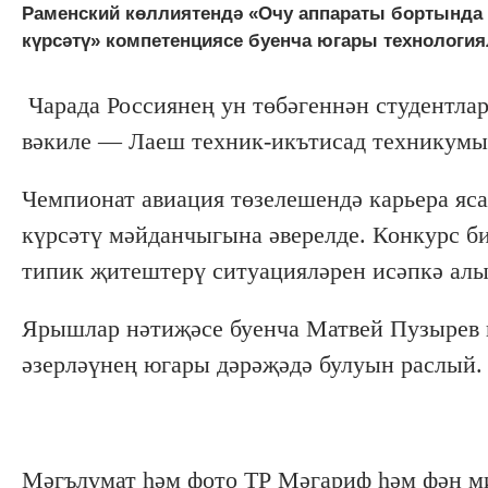
Раменский көллиятендә «Очу аппараты бортында 
күрсәтү» компетенциясе буенча югары технологи
Чарада Россиянең ун төбәгеннән студентла
вәкиле — Лаеш техник-икътисад техникумы 
Чемпионат авиация төзелешендә карьера яс
күрсәтү мәйданчыгына әверелде. Конкурс би
типик җитештерү ситуацияләрен исәпкә алы
Ярышлар нәтиҗәсе буенча Матвей Пузырев и
әзерләүнең югары дәрәҗәдә булуын раслый.
Мәгълүмат һәм фото ТР Мәгариф һәм фән 