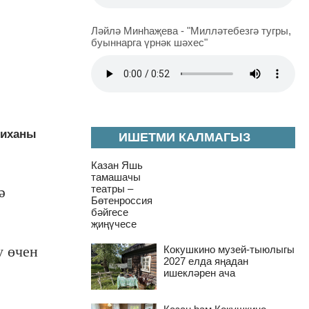
Ләйлә Минһаҗева - "Милләтебезгә тугры,
буыннарга үрнәк шәхес"
тиханы
ИШЕТМИ КАЛМАГЫЗ
Казан Яшь
тамашачы
театры –
ә
Бөтенроссия
бәйгесе
җиңүчесе
у өчен
Кокушкино музей-тыюлыгы
2027 елда яңадан
ишекләрен ача