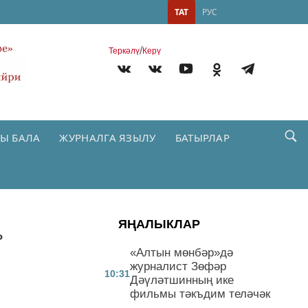
ТАТ
РУС
/
Теркəлү
Керү
Ы БАЛА
ЖУРНАЛГА ЯЗЫЛУ
БАТЫРЛАР
ЯҢАЛЫКЛАР
ь
«Алтын мөнбәр»дә
журналист Зөфәр
10:31
Дәүләтшинның ике
фильмы тәкъдим теләчәк