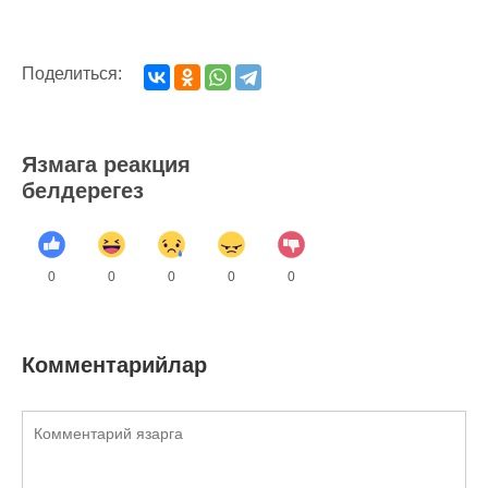
Поделиться:
Язмага реакция
белдерегез
0
0
0
0
0
Комментарийлар