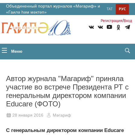
Объединенный портал журналов «Мәгариф» и
ТАТ
РУС
«Гаилә һәм мәктәп»
/
Регистрация
Вход
Меню
Автор журнала "Магариф" приняла
участие во встрече Президента РТ с
генеральным директором компании
Educare (ФОТО)
28 января 2016
Мәгариф
С генеральным директором компании Educare