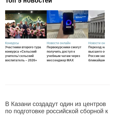
Топ 5 новостей
Конкурсы
Новости онлайн
Новости онлайн
Участники второго тура
Первокурсники смогут
Переход на нову
конкурса «Сельский
получить доступ к
высшего образов
учитель/ сельский
учебным чатам через
России завершат
воспитатель – 2026»
мессенджер MAX
ближайшие три г
В Казани создадут один из центров
по подготовке российской сборной к