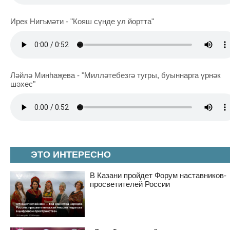
Ирек Нигъмәти - "Кояш сүнде ул йортта"
Ләйлә Минһаҗева - "Милләтебезгә тугры, буыннарга үрнәк
шәхес"
ЭТО ИНТЕРЕСНО
В Казани пройдет Форум наставников-
просветителей России