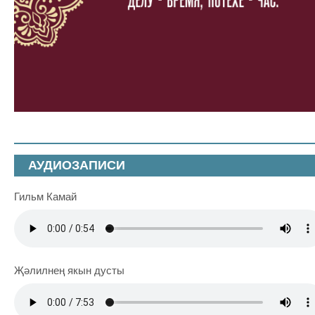
АУДИОЗАПИСИ
Гильм Камай
Җәлилнең якын дусты