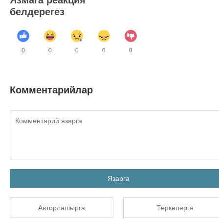
белдерегез
0
0
0
0
0
Комментарийлар
Язарга
Авторлашырга
Теркәлергә