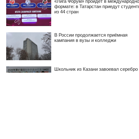
«Лига Форум» пройдет в международн
формате: в Татарстан приедут студен
из 44 стран
В России продолжается приёмная
кампания в вузы и колледжи
Школьник из Казани завоевал серебро
Международной олимпиаде по
математике
Домашние задания в российских школ
предложили проверять устно