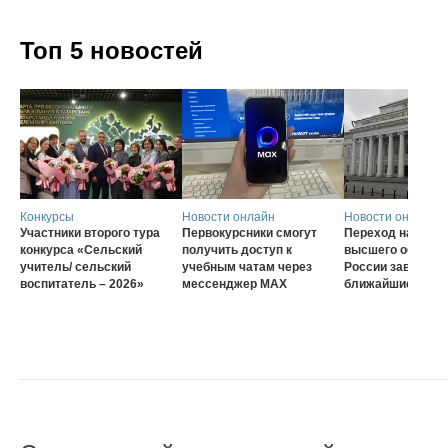
Топ 5 новостей
Конкурсы
Новости онлайн
Новости онлайн
Участники второго тура
Первокурсники смогут
Переход на нову
конкурса «Сельский
получить доступ к
высшего образов
учитель/ сельский
учебным чатам через
России завершат
воспитатель – 2026»
мессенджер MAX
ближайшие три г