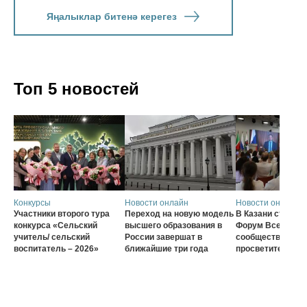
Яңалыклар битенә керегез
Топ 5 новостей
Конкурсы
Новости онлайн
Новости онлайн
Участники второго тура
Переход на новую модель
В Казани стартов
конкурса «Сельский
высшего образования в
Форум Всеросси
учитель/ сельский
России завершат в
сообщества наст
воспитатель – 2026»
ближайшие три года
просветителей