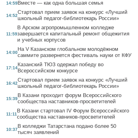
Вместе — как одна большая семья
14:59
Стартовал прием заявок на конкурс «Лучший
14:52
школьный педагог-библиотекарь России»
В Арском агропромышленном колледже
завершается капитальный ремонт общежития
11:59
и учебных корпусов
На V Казанском глобальном молодёжном
14:00
саммите развернется фестиваль науки от КФУ
Казанский ТЮЗ одержал победу во
17:14
Всероссийском конкурсе
Стартовал прием заявок на конкурс «Лучший
16:42
школьный педагог-библиотекарь России»
В Казани проходит форум Всероссийского
15:39
сообщества наставников-просветителей
В Казани стартовал IV Форум Всероссийского
11:11
сообщества наставников-просветителей
В колледжи Татарстана подано более 50
10:37
тысяч заявлений