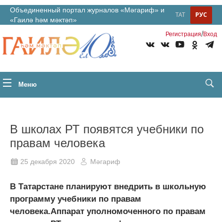
Объединенный портал журналов «Мәгариф» и
ТАТ
РУС
«Гаилә һәм мәктәп»
/
Регистрация
Вход
Меню
В школах РТ появятся учебники по
правам человека
25 декабря 2020
Мәгариф
В Татарстане планируют внедрить в школьную
программу учебники по правам
человека.Аппарат уполномоченного по правам