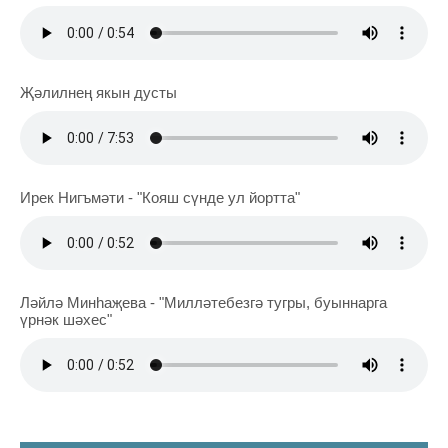
Җәлилнең якын дусты
Ирек Нигъмәти - "Кояш сүнде ул йортта"
Ләйлә Минһаҗева - "Милләтебезгә тугры, буыннарга
үрнәк шәхес"