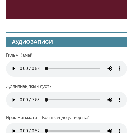
АУДИОЗАПИСИ
Гильм Камай
Җәлилнең якын дусты
Ирек Нигъмәти - "Кояш сүнде ул йортта"