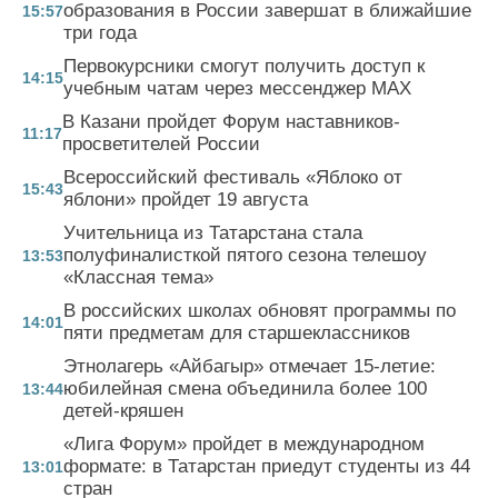
образования в России завершат в ближайшие
15:57
три года
Первокурсники смогут получить доступ к
14:15
учебным чатам через мессенджер MAX
В Казани пройдет Форум наставников-
11:17
просветителей России
Всероссийский фестиваль «Яблоко от
15:43
яблони» пройдет 19 августа
Учительница из Татарстана стала
полуфиналисткой пятого сезона телешоу
13:53
«Классная тема»
В российских школах обновят программы по
14:01
пяти предметам для старшеклассников
Этнолагерь «Айбагыр» отмечает 15-летие:
юбилейная смена объединила более 100
13:44
детей-кряшен
«Лига Форум» пройдет в международном
формате: в Татарстан приедут студенты из 44
13:01
стран