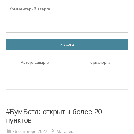
Язарга
Авторлашырга
Теркәлергә
#БумБатл: открыты более 20
пунктов
26 сентября 2022
Мәгариф