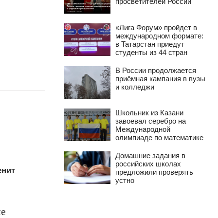
просветителей России
«Лига Форум» пройдет в
международном формате:
в Татарстан приедут
студенты из 44 стран
В России продолжается
приёмная кампания в вузы
и колледжи
Школьник из Казани
завоевал серебро на
Международной
олимпиаде по математике
Домашние задания в
российских школах
енит
предложили проверять
устно
ие