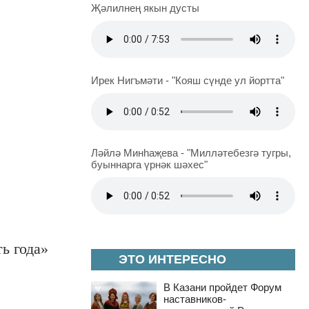
Җәлилнең якын дусты
Ирек Нигъмәти - "Кояш сүнде ул йортта"
Ләйлә Минһаҗева - "Милләтебезгә тугры,
буыннарга үрнәк шәхес"
ь года»
ЭТО ИНТЕРЕСНО
В Казани пройдет Форум
наставников-