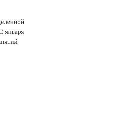
деленной
С января
анятий