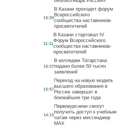
библиотекарь России»
В Казани проходит форум
Всероссийского
15:39
сообщества наставников-
просветителей
В Казани стартовал IV
Форум Всероссийского
11:11
сообщества наставников-
просветителей
В колледжи Татарстана
подано более 50 тысяч
10:37
заявлений
Переход на новую модель
высшего образования в
15:57
России завершат в
ближайшие три года
Первокурсники смогут
получить доступ к учебным
14:15
чатам через мессенджер
MAX