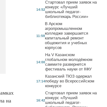
Стартовал прием заявок на
конкурс «Лучший
14:52
школьный педагог-
библиотекарь России»
В Арском
агропромышленном
колледже завершается
11:59
капитальный ремонт
общежития и учебных
корпусов
На V Казанском
глобальном молодёжном
14:00
саммите развернется
фестиваль науки от КФУ
Казанский ТЮЗ одержал
победу во Всероссийском
17:14
конкурсе
рамках
Стартовал прием заявок на
конкурс «Лучший
ла на
16:42
школьный педагог-