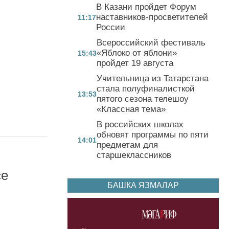
В Казани пройдет Форум
наставников-просветителей
11:17
России
Всероссийский фестиваль
«Яблоко от яблони»
15:43
пройдет 19 августа
Учительница из Татарстана
стала полуфиналисткой
13:53
пятого сезона телешоу
«Классная тема»
В российских школах
обновят программы по пяти
14:01
предметам для
старшеклассников
се
БАШКА ЯЗМАЛАР