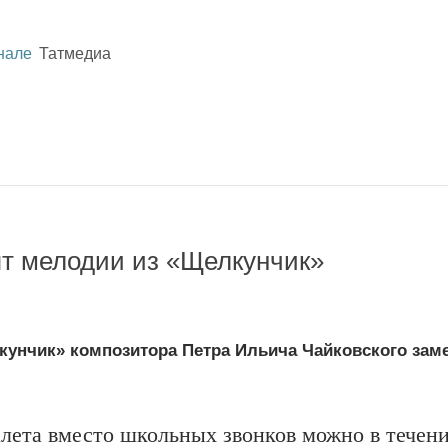
нале
Татмедиа
ят мелодии из «Щелкунчик»
кунчик» композитора Петра Ильича Чайковского зам
лета вместо школьных звонков можно в течен