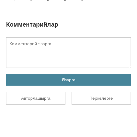
Комментарийлар
Язарга
Авторлашырга
Теркәлергә