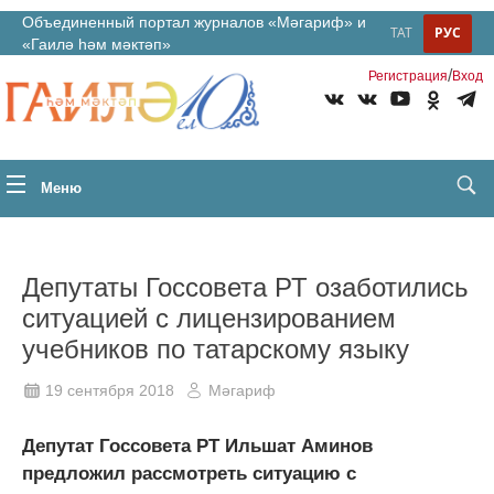
Объединенный портал журналов «Мәгариф» и
ТАТ
РУС
«Гаилә һәм мәктәп»
/
Регистрация
Вход
Меню
Депутаты Госсовета РТ озаботились
ситуацией с лицензированием
учебников по татарскому языку
19 сентября 2018
Мәгариф
Депутат Госсовета РТ Ильшат Аминов
предложил рассмотреть ситуацию с