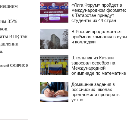
«Лига Форум» пройдет в
нынешним
международном формате:
в Татарстан приедут
студенты из 44 стран
с им 35%
ков.
В России продолжается
аты ВПР, так
приёмная кампания в вузы
и колледжи
давлении
я.
Школьник из Казани
завоевал серебро на
итрий СМИРНОВ
Международной
олимпиаде по математике
Домашние задания в
российских школах
предложили проверять
устно