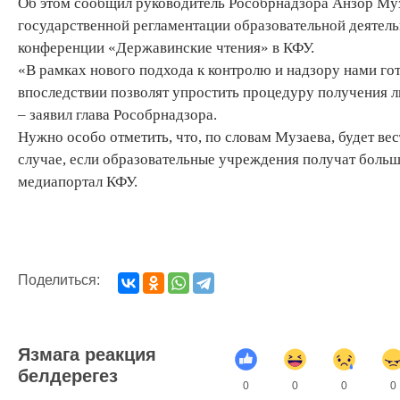
Об этом сообщил руководитель Рособрнадзора Анзор Муза
государственной регламентации образовательной деятел
конференции «Державинские чтения» в КФУ.
«В рамках нового подхода к контролю и надзору нами го
впоследствии позволят упростить процедуру получения л
– заявил глава Рособрнадзора.
Нужно особо отметить, что, по словам Музаева, будет ве
случае, если образовательные учреждения получат большо
медиапортал КФУ.
Поделиться:
Язмага реакция
белдерегез
0
0
0
0