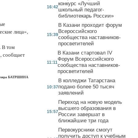
конкурс «Лучший
16:42
школьный педагог-
библиотекарь России»
рые
В Казани проходит форум
Всероссийского
еские лица»,
15:39
сообщества наставников-
просветителей
. В том
В Казани стартовал IV
ю, сообщает
Форум Всероссийского
11:11
сообщества наставников-
просветителей
ляра БАТРШИНА
В колледжи Татарстана
подано более 50 тысяч
10:37
заявлений
Переход на новую модель
высшего образования в
15:57
России завершат в
ближайшие три года
Первокурсники смогут
получить доступ к учебным