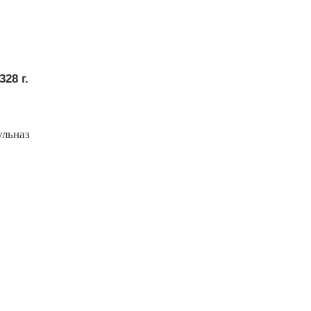
28 г.
ульназ