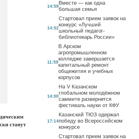
Вместе — как одна
14:59
большая семья
Стартовал прием заявок на
конкурс «Лучший
14:52
школьный педагог-
библиотекарь России»
В Арском
агропромышленном
колледже завершается
11:59
капитальный ремонт
общежития и учебных
корпусов
На V Казанском
глобальном молодёжном
14:00
саммите развернется
фестиваль науки от КФУ
Казанский ТЮЗ одержал
одическим
победу во Всероссийском
17:14
ски станут
конкурсе
Стартовал прием заявок на