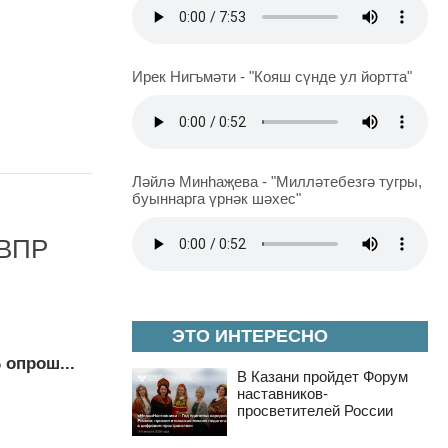
Ирек Нигъмәти - "Кояш сүнде ул йортта"
Ләйлә Минһаҗева - "Милләтебезгә тугры,
буыннарга үрнәк шәхес"
 ВПР
ЭТО ИНТЕРЕСНО
 опрош...
В Казани пройдет Форум
наставников-
просветителей России