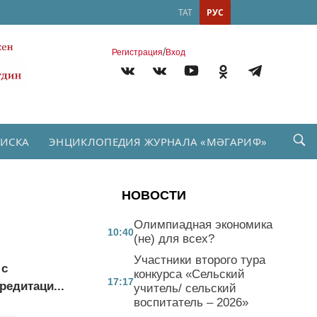
ТАТ
РУС
/
Регистрация
Вход
ПИСКА
ЭНЦИКЛОПЕДИЯ ЖУРНАЛА «МӘГАРИФ»
НОВОСТИ
Олимпиадная экономика
10:40
(не) для всех?
Участники второго тура
 с
конкурса «Сельский
17:17
едитаци...
учитель/ сельский
воспитатель – 2026»