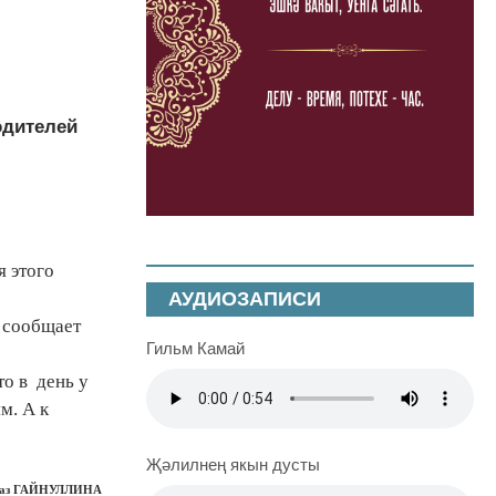
одителей
я этого
АУДИОЗАПИСИ
, сообщает
Гильм Камай
то в день у
м. А к
Җәлилнең якын дусты
наз ГАЙНУЛЛИНА