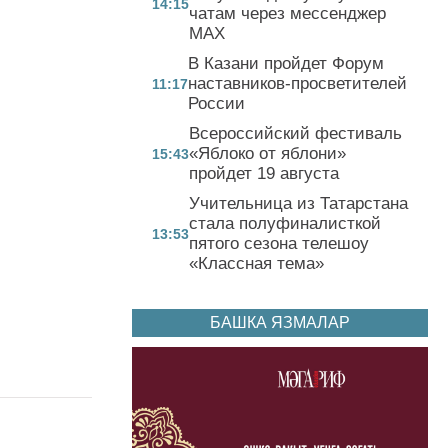
14:15
чатам через мессенджер
MAX
В Казани пройдет Форум
наставников-просветителей
11:17
России
Всероссийский фестиваль
«Яблоко от яблони»
15:43
пройдет 19 августа
Учительница из Татарстана
стала полуфиналисткой
13:53
пятого сезона телешоу
«Классная тема»
БАШКА ЯЗМАЛАР