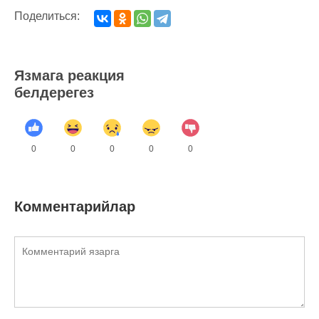
Поделиться:
Язмага реакция
белдерегез
0
0
0
0
0
Комментарийлар