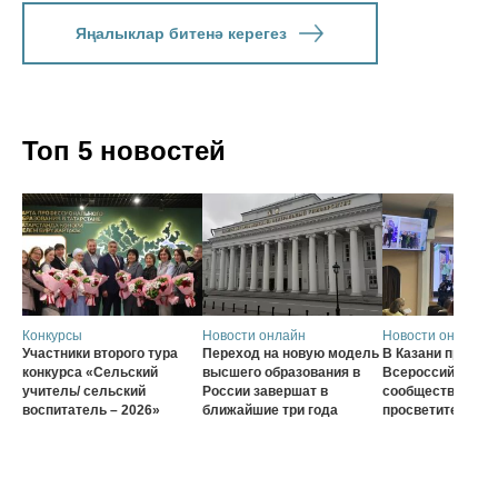
Яңалыклар битенә керегез
Топ 5 новостей
Конкурсы
Новости онлайн
Новости онлайн
Участники второго тура
Переход на новую модель
В Казани проход
конкурса «Сельский
высшего образования в
Всероссийского
учитель/ сельский
России завершат в
сообщества наст
воспитатель – 2026»
ближайшие три года
просветителей