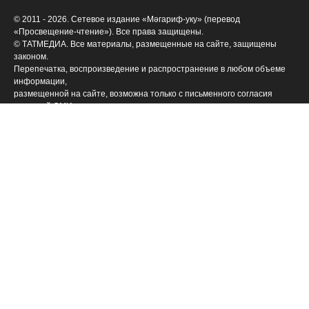
© 2011 - 2026. Сетевое издание «Мәгариф-уку» (перевод
«Просвещение-чтение»). Все права защищены.
© ТАТМЕДИА. Все материалы, размещенные на сайте, защищены
законом.
Перепечатка, воспроизведение и распространение в любом объеме
информации,
размещенной на сайте, возможна только с письменного согласия
редакций СМИ.
При поддержке Республиканского агентства по печати и массовым
коммуникациям «ТАТМЕДИА».
Наименование СМИ: Филиал АО «ТАТМЕДИА» («Редакция журнала
«Магариф»)
№ свидетельства о регистрации СМИ, дата: ФС 77-71190 от 27
сентября 2017 г.
выдано Федеральной службой по надзору в сфере связи,
информационных технологий и массовых коммуникаций
ФИО главного редактора: Закирова Гелюся Рауфовна
Адрес редакции: 420066, Российская Федерация, Татарстан Респ., г.
Казань, ул. Декабристов, д. 2
Телефон редакции: (843) 222-09-84 (14-61], 222-06-09
Учредитель СМИ: АО «ТАТМЕДИА»
Антикоррупционная политика
АО «ТАТМЕДИА» использует «cookie»
для персонализации