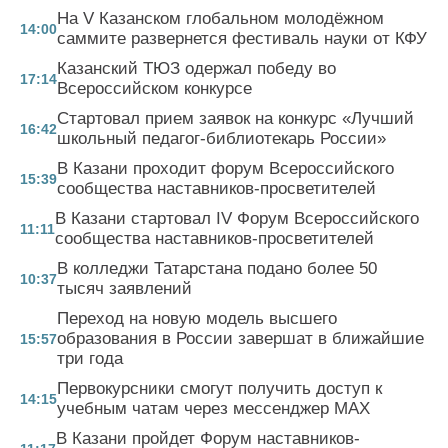
На V Казанском глобальном молодёжном
14:00
саммите развернется фестиваль науки от КФУ
Казанский ТЮЗ одержал победу во
17:14
Всероссийском конкурсе
Стартовал прием заявок на конкурс «Лучший
16:42
школьный педагог-библиотекарь России»
В Казани проходит форум Всероссийского
15:39
сообщества наставников-просветителей
В Казани стартовал IV Форум Всероссийского
11:11
сообщества наставников-просветителей
В колледжи Татарстана подано более 50
10:37
тысяч заявлений
Переход на новую модель высшего
образования в России завершат в ближайшие
15:57
три года
Первокурсники смогут получить доступ к
14:15
учебным чатам через мессенджер MAX
В Казани пройдет Форум наставников-