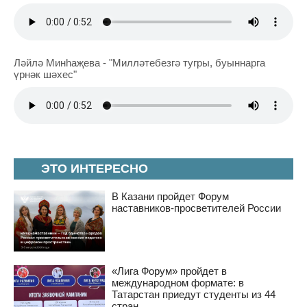
Ләйлә Минһаҗева - "Милләтебезгә тугры, буыннарга
үрнәк шәхес"
ЭТО ИНТЕРЕСНО
В Казани пройдет Форум
наставников-просветителей России
«Лига Форум» пройдет в
международном формате: в
Татарстан приедут студенты из 44
стран