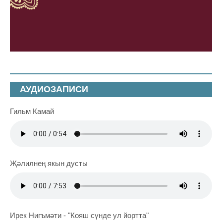
АУДИОЗАПИСИ
Гильм Камай
Җәлилнең якын дусты
Ирек Нигъмәти - "Кояш сүнде ул йортта"